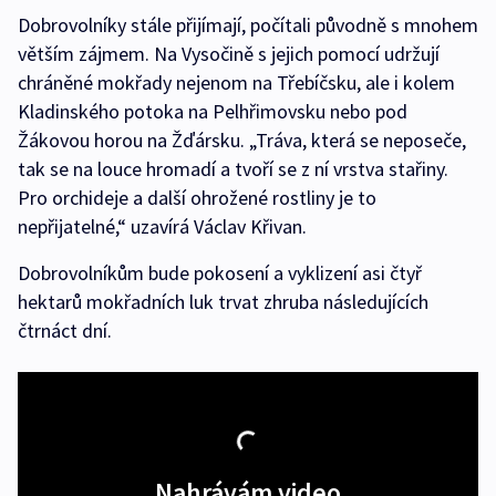
Dobrovolníky stále přijímají, počítali původně s mnohem
větším zájmem. Na Vysočině s jejich pomocí udržují
chráněné mokřady nejenom na Třebíčsku, ale i kolem
Kladinského potoka na Pelhřimovsku nebo pod
Žákovou horou na Žďársku. „Tráva, která se neposeče,
tak se na louce hromadí a tvoří se z ní vrstva stařiny.
Pro orchideje a další ohrožené rostliny je to
nepřijatelné,“ uzavírá Václav Křivan.
Dobrovolníkům bude pokosení a vyklizení asi čtyř
hektarů mokřadních luk trvat zhruba následujících
čtrnáct dní.
Nahrávám video