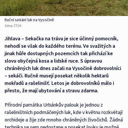
Ruční sekání luk na Vysočině
Zdroj:
ČT24
Jihlava – Sekačka na trávu je sice účinný pomocník,
nehodí se však do každého terénu. Ve svažitých a
jinak hůře dostupných pozemcích tak přichází ke
slovu obyčejná kosa a lidské ruce. S úpravou
chráněných luk dnes začali na Vysočině dobrovolníci
– sekáči. Ručně musejí posekat několik hektarů
mokřadů a rašelinišť. Letos je dobrovolníků málo i
přesto, že mají ubytování a stravu zdarma.
Přírodní památka Urbánkův palouk je jednou z
rašeliništních podmáčených luk, kde v květnu rozkvétají
orchideje a žije zde mnoho chráněných živočichů. Žádná
technika se sem nedostane a posekat louku je možné