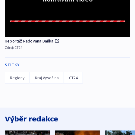
Reportáž Radovana Daňka
Zdroj:
ČT24
ŠTÍTKY
Regiony
Kraj Vysočina
ČT24
Výběr redakce