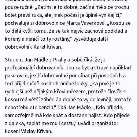
pouze ručně. „Zatím je to dobré, začíná mě sice trochu
bolet pravá ruka, ale jinak počasí je úplně vynikající,“
pochvaluje si dobrovolnice Marta Vaverková. „Kosou se
to dělá kvůli tomu, že se tak nejvíc zachová podklad a
kořeny a neničí to ty rostliny,“ vysvětluje další
dobrovolník Karel Křivan.
Student Jan Mádle z Prahy o sobě říká, že je
profesionální dobrovolník. Jen za byt a stravu například
pase ovce, jezdí dobrovolně pomáhat při povodních a
teď přijel ručně kosit chráněné louky. „Za prvé je to
rychlejší než nějakým křovinořezem, protože člověk s
kosou má větší záběr. Za druhé to vyjde levněji, protože
nepotřebujete benzín,“ říká Jan Mádle. „Kdo přijede,
samozřejmě má kde spát a dostane najíst. Kdo přijede
z daleka, zaplatíme mu i cestu,“ uvádí organizátor
kosení Václav Křivan.