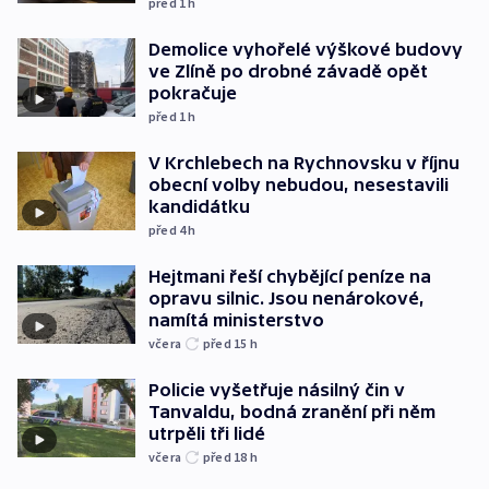
před 1
h
Demolice vyhořelé výškové budovy
ve Zlíně po drobné závadě opět
pokračuje
před 1
h
V Krchlebech na Rychnovsku v říjnu
obecní volby nebudou, nesestavili
kandidátku
před 4
h
Hejtmani řeší chybějící peníze na
opravu silnic. Jsou nenárokové,
namítá ministerstvo
včera
před 15
h
Policie vyšetřuje násilný čin v
Tanvaldu, bodná zranění při něm
utrpěli tři lidé
včera
před 18
h