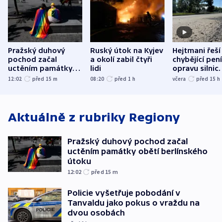
Pražský duhový
Ruský útok na Kyjev
Hejtmani řeší
pochod začal
a okolí zabil čtyři
chybějící pen
uctěním památky
lidi
opravu silnic.
obětí berlínského
nenárokové, 
12:02
před 15
m
08:20
před 1
h
včera
před 15
h
útoku
ministerstvo
Aktuálně z rubriky
Regiony
Pražský duhový pochod začal
uctěním památky obětí berlínského
útoku
12:02
před 15
m
Policie vyšetřuje pobodání v
Tanvaldu jako pokus o vraždu na
dvou osobách