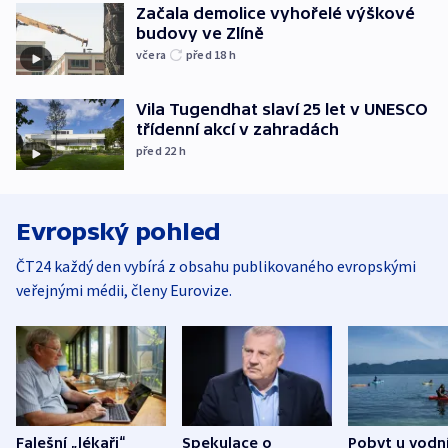
Začala demolice vyhořelé výškové
budovy ve Zlíně
včera
před 18
h
Vila Tugendhat slaví 25 let v UNESCO
třídenní akcí v zahradách
před 22
h
Evropský pohled
ČT24 každý den vybírá z obsahu publikovaného evropskými
veřejnými médii, členy Eurovize.
Falešní „lékaři“
Spekulace o
Pobyt u vodn