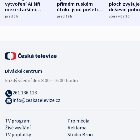
vytvoření AI šíří
přímém ruském
ploch zvyšuje
mezi staršími
útoku jsou pošetilé,
duševní poho
Poláky nebezpečné
míní estonský
ukázala
před 5
h
před 19
h
včera v 07:30
zdravotní rady
bezpečnostní
mezinárodní 
expert
Divácké centrum
každý všední den:
8:00—16:00 hodin
261 136 113
info@ceskatelevize.cz
TV program
Pro média
Živé vysílání
Reklama
TV poplatky
Studio Brno