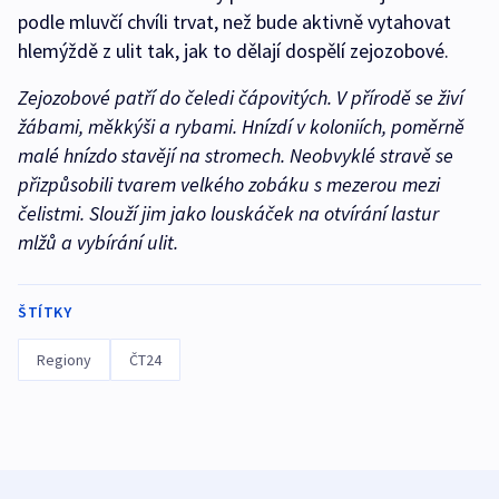
podle mluvčí chvíli trvat, než bude aktivně vytahovat
hlemýždě z ulit tak, jak to dělají dospělí zejozobové.
Zejozobové patří do čeledi čápovitých. V přírodě se živí
žábami, měkkýši a rybami. Hnízdí v koloniích, poměrně
malé hnízdo stavějí na stromech. Neobvyklé stravě se
přizpůsobili tvarem velkého zobáku s mezerou mezi
čelistmi. Slouží jim jako louskáček na otvírání lastur
mlžů a vybírání ulit.
ŠTÍTKY
Regiony
ČT24