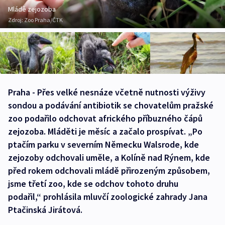
Mládě zejozoba
Zdroj:
Zoo Praha/ČTK
Praha - Přes velké nesnáze včetně nutnosti výživy
sondou a podávání antibiotik se chovatelům pražské
zoo podařilo odchovat afrického příbuzného čápů
zejozoba. Mláděti je měsíc a začalo prospívat. „Po
ptačím parku v severním Německu Walsrode, kde
zejozoby odchovali uměle, a Kolíně nad Rýnem, kde
před rokem odchovali mládě přirozeným způsobem,
jsme třetí zoo, kde se odchov tohoto druhu
podařil,“ prohlásila mluvčí zoologické zahrady Jana
Ptačinská Jirátová.