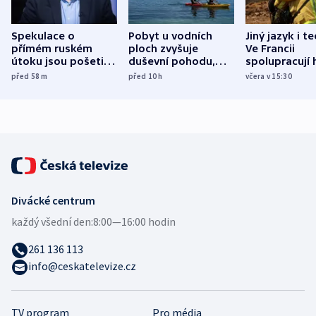
Spekulace o
Pobyt u vodních
Jiný jazyk i t
přímém ruském
ploch zvyšuje
Ve Francii
útoku jsou pošetilé,
duševní pohodu,
spolupracují h
míní estonský
ukázala
různých zemí
před 58
m
před 10
h
včera v 15:30
bezpečnostní
mezinárodní studie
expert
Divácké centrum
každý všední den:
8:00—16:00 hodin
261 136 113
info@ceskatelevize.cz
TV program
Pro média