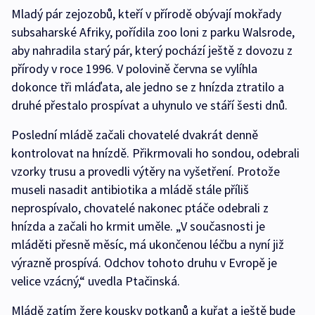
Mladý pár zejozobů, kteří v přírodě obývají mokřady
subsaharské Afriky, pořídila zoo loni z parku Walsrode,
aby nahradila starý pár, který pochází ještě z dovozu z
přírody v roce 1996. V polovině června se vylíhla
dokonce tři mláďata, ale jedno se z hnízda ztratilo a
druhé přestalo prospívat a uhynulo ve stáří šesti dnů.
Poslední mládě začali chovatelé dvakrát denně
kontrolovat na hnízdě. Přikrmovali ho sondou, odebrali
vzorky trusu a provedli výtěry na vyšetření. Protože
museli nasadit antibiotika a mládě stále příliš
neprospívalo, chovatelé nakonec ptáče odebrali z
hnízda a začali ho krmit uměle. „V současnosti je
mláděti přesně měsíc, má ukončenou léčbu a nyní již
výrazně prospívá. Odchov tohoto druhu v Evropě je
velice vzácný,“ uvedla Ptačinská.
Mládě zatím žere kousky potkanů a kuřat a ještě bude