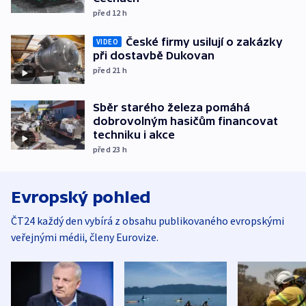
před 12
h
České firmy usilují o zakázky
VIDEO
při dostavbě Dukovan
před 21
h
Sběr starého železa pomáhá
dobrovolným hasičům financovat
techniku i akce
před 23
h
Evropský pohled
ČT24 každý den vybírá z obsahu publikovaného evropskými
veřejnými médii, členy Eurovize.