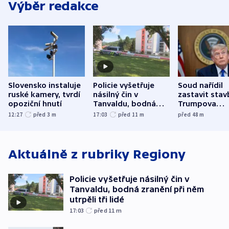
Výběr redakce
Slovensko instaluje
Policie vyšetřuje
Soud nařídil
ruské kamery, tvrdí
násilný čin v
zastavit stav
opoziční hnutí
Tanvaldu, bodná
Trumpova
zranění při něm
tanečního sá
12:27
před 3
m
17:03
před 11
m
před 48
m
utrpěli tři lidé
Aktuálně z rubriky
Regiony
Policie vyšetřuje násilný čin v
Tanvaldu, bodná zranění při něm
utrpěli tři lidé
17:03
před 11
m