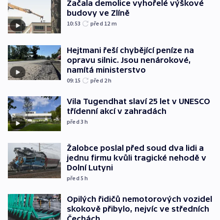
Začala demolice vyhořelé výškové
budovy ve Zlíně
10:53
před 12
m
Hejtmani řeší chybějící peníze na
opravu silnic. Jsou nenárokové,
namítá ministerstvo
09:15
před 2
h
Vila Tugendhat slaví 25 let v UNESCO
třídenní akcí v zahradách
před 3
h
Žalobce poslal před soud dva lidi a
jednu firmu kvůli tragické nehodě v
Dolní Lutyni
před 5
h
Opilých řidičů nemotorových vozidel
skokově přibylo, nejvíc ve středních
Čechách