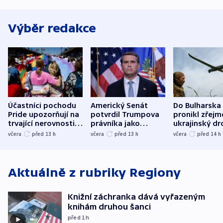
Výběr redakce
Účastníci pochodu
Americký Senát
Do Bulharska
Pride upozorňují na
potvrdil Trumpova
pronikl zřejm
trvající nerovnosti i
právníka jako
ukrajinský dr
společenskou
ministra
explodoval k
včera
před 13
h
včera
před 13
h
včera
před 14
h
atmosféru
spravedlnosti
od plynovod
Aktuálně z rubriky
Regiony
Knižní záchranka dává vyřazeným
knihám druhou šanci
před 1
h