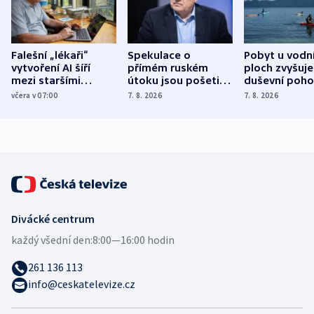
Falešní „lékaři“
Spekulace o
Pobyt u vodn
vytvoření AI šíří
přímém ruském
ploch zvyšuje
mezi staršími
útoku jsou pošetilé,
duševní poho
Poláky nebezpečné
míní estonský
ukázala
včera v 07:00
7. 8. 2026
7. 8. 2026
zdravotní rady
bezpečnostní
mezinárodní 
expert
Divácké centrum
každý všední den:
8:00—16:00 hodin
261 136 113
info@ceskatelevize.cz