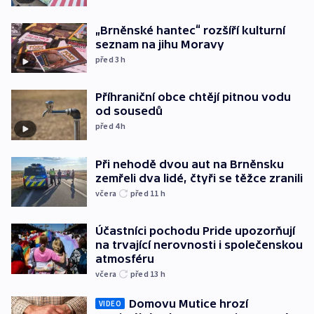
„Brněnské hantec“ rozšíří kulturní
seznam na jihu Moravy
před 3
h
Příhraniční obce chtějí pitnou vodu
od sousedů
před 4
h
Při nehodě dvou aut na Brněnsku
zemřeli dva lidé, čtyři se těžce zranili
včera
před 11
h
Účastníci pochodu Pride upozorňují
na trvající nerovnosti i společenskou
atmosféru
včera
před 13
h
Domovu Mutice hrozí
VIDEO