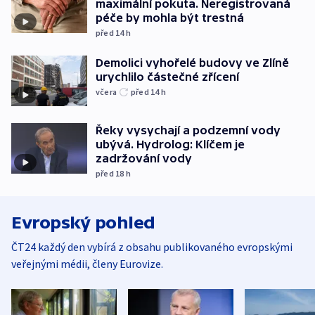
maximální pokuta. Neregistrovaná
péče by mohla být trestná
před 14
h
Demolici vyhořelé budovy ve Zlíně
urychlilo částečné zřícení
včera
před 14
h
Řeky vysychají a podzemní vody
ubývá. Hydrolog: Klíčem je
zadržování vody
před 18
h
Evropský pohled
ČT24 každý den vybírá z obsahu publikovaného evropskými
veřejnými médii, členy Eurovize.