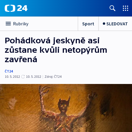
Sport
SLEDOVAT
Rubriky
Pohádková jeskyně asi
zůstane kvůli netopýrům
zavřená
ČT24
10. 5. 2012
10. 5. 2012
|
Zdroj:
ČT24