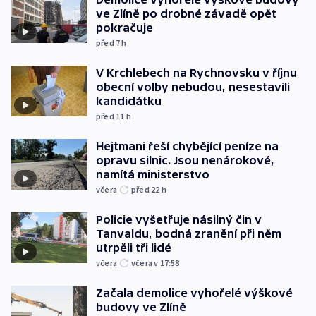
ve Zlíně po drobné závadě opět
pokračuje
před 7
h
V Krchlebech na Rychnovsku v říjnu
obecní volby nebudou, nesestavili
kandidátku
před 11
h
Hejtmani řeší chybějící peníze na
opravu silnic. Jsou nenárokové,
namítá ministerstvo
včera
před 22
h
Policie vyšetřuje násilný čin v
Tanvaldu, bodná zranění při něm
utrpěli tři lidé
včera
včera v 17:58
Začala demolice vyhořelé výškové
budovy ve Zlíně