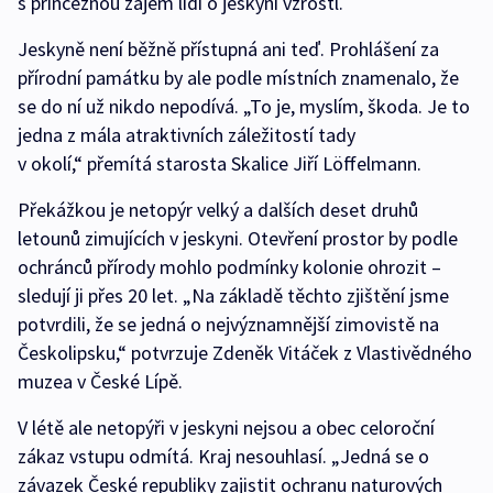
s princeznou zájem lidí o jeskyni vzrostl.
Jeskyně není běžně přístupná ani teď. Prohlášení za
přírodní památku by ale podle místních znamenalo, že
se do ní už nikdo nepodívá. „To je, myslím, škoda. Je to
jedna z mála atraktivních záležitostí tady
v okolí,“ přemítá starosta Skalice Jiří Löffelmann.
Překážkou je netopýr velký a dalších deset druhů
letounů zimujících v jeskyni. Otevření prostor by podle
ochránců přírody mohlo podmínky kolonie ohrozit –
sledují ji přes 20 let. „Na základě těchto zjištění jsme
potvrdili, že se jedná o nejvýznamnější zimovistě na
Českolipsku,“ potvrzuje Zdeněk Vitáček z Vlastivědného
muzea v České Lípě.
V létě ale netopýři v jeskyni nejsou a obec celoroční
zákaz vstupu odmítá. Kraj nesouhlasí. „Jedná se o
závazek České republiky zajistit ochranu naturových