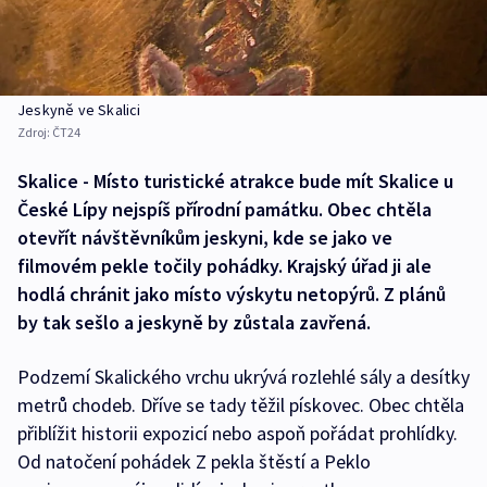
Jeskyně ve Skalici
Zdroj:
ČT24
Skalice - Místo turistické atrakce bude mít Skalice u
České Lípy nejspíš přírodní památku. Obec chtěla
otevřít návštěvníkům jeskyni, kde se jako ve
filmovém pekle točily pohádky. Krajský úřad ji ale
hodlá chránit jako místo výskytu netopýrů. Z plánů
by tak sešlo a jeskyně by zůstala zavřená.
Podzemí Skalického vrchu ukrývá rozlehlé sály a desítky
metrů chodeb. Dříve se tady těžil pískovec. Obec chtěla
přiblížit historii expozicí nebo aspoň pořádat prohlídky.
Od natočení pohádek Z pekla štěstí a Peklo