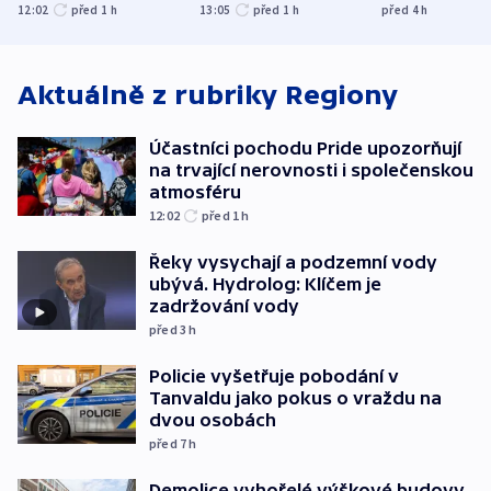
společenskou
explodoval kilometr
bývalého šéf
12:02
před 1
h
13:05
před 1
h
před 4
h
atmosféru
od plynovodu
nejvyššího s
Aktuálně z rubriky
Regiony
Účastníci pochodu Pride upozorňují
na trvající nerovnosti i společenskou
atmosféru
12:02
před 1
h
Řeky vysychají a podzemní vody
ubývá. Hydrolog: Klíčem je
zadržování vody
před 3
h
Policie vyšetřuje pobodání v
Tanvaldu jako pokus o vraždu na
dvou osobách
před 7
h
Demolice vyhořelé výškové budovy