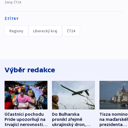
Zdroj:
ČT24
ŠTÍTKY
Regiony
Liberecký kraj
ČT24
Výběr redakce
Účastníci pochodu
Do Bulharska
Tisza nomino
Pride upozorňují na
pronikl zřejmě
na maďarské
trvající nerovnosti i
ukrajinský dron,
prezidenta