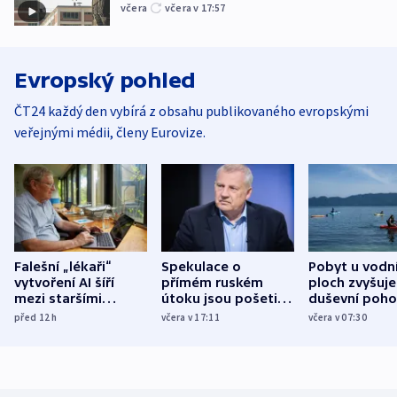
včera
včera v 17:57
Evropský pohled
ČT24 každý den vybírá z obsahu publikovaného evropskými
veřejnými médii, členy Eurovize.
Falešní „lékaři“
Spekulace o
Pobyt u vodn
vytvoření AI šíří
přímém ruském
ploch zvyšuje
mezi staršími
útoku jsou pošetilé,
duševní poho
Poláky nebezpečné
míní estonský
ukázala
před 12
h
včera v 17:11
včera v 07:30
zdravotní rady
bezpečnostní
mezinárodní 
expert