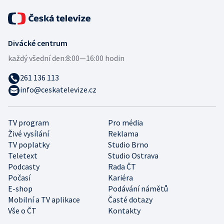
Divácké centrum
každý všední den:
8:00—16:00 hodin
261 136 113
info@ceskatelevize.cz
TV program
Pro média
Živé vysílání
Reklama
TV poplatky
Studio Brno
Teletext
Studio Ostrava
Podcasty
Rada ČT
Počasí
Kariéra
E-shop
Podávání námětů
Mobilní a TV aplikace
Časté dotazy
Vše o ČT
Kontakty