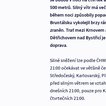
500 metrů. Silný vítr má več
během noci způsobily popad
Bruntálsku vykolejil brzy r
zraněn. Trať mezi Krnovem
Dětřichovem nad Bystřicí j
doprava.
Silné sněžení lze podle ČHM
21:00 očekávat ve většině če
Středočeský, Karlovarský, Pl
před silným větrem se vztah
dnešních 21:00, pouze pro Ka
čtvrtečních 21:00.