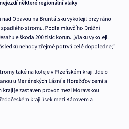
jezdí některé regionální vlaky
i nad Opavou na Bruntálsku vykolejil brzy ráno
do spadlého stromu. Podle mluvčího Drážní
sahuje škoda 200 tisíc korun. „Vlaku vykolejil
následků nehody zřejmě potrvá celé dopoledne,“
tromy také na koleje v Plzeňském kraji. Jde o
lanou u Mariánských Lázní a Horažďovicemi a
 kraji je zastaven provoz mezi Moravskou
ředočeském kraji úsek mezi Kácovem a