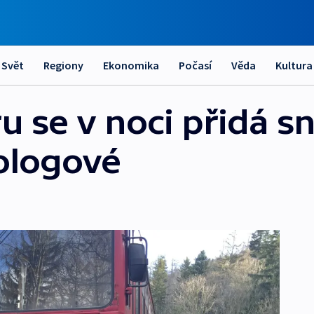
Svět
Regiony
Ekonomika
Počasí
Věda
Kultura
u se v noci přidá s
ologové