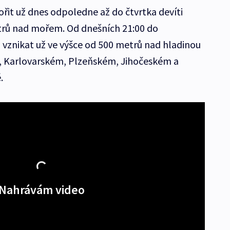
řit už dnes odpoledne až do čtvrtka devíti
etrů nad mořem. Od dnešních 21:00 do
 vznikat už ve výšce od 500 metrů nad hladinou
, Karlovarském, Plzeňském, Jihočeském a
.
Nahrávám video