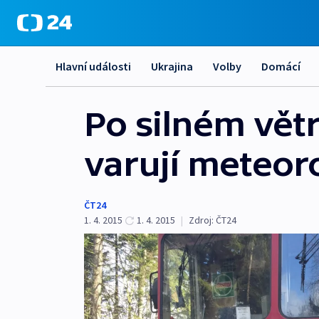
Hlavní události
Ukrajina
Volby
Domácí
Po silném větr
varují meteor
ČT24
1. 4. 2015
1. 4. 2015
|
Zdroj:
ČT24