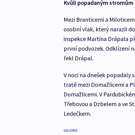
Kvůli popadaným stromům ne
Mezi Branticemi a Miloticem
osobní vlak, který narazil 
inspekce Martina Drápala pře
první podvozek. Odklízení 
řekl Drápal.
V noci na dnešek popadaly s
tratě mezi Domažlicemi a P
Domažlicemi. V Pardubickém
Třebovou a Dzbelem a ve St
Ledečkem.
GALERIE