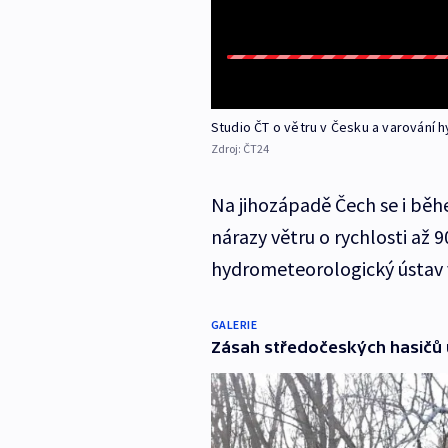
Studio ČT o větru v Česku a varování
Zdroj:
ČT24
Na jihozápadě Čech se i bě
nárazy větru o rychlosti až 
hydrometeorologický ústav v
GALERIE
Zásah středočeských hasičů u