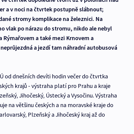
er a v noci na čtvrtek postupně slábnout;
ané stromy komplikace na železnici. Na
áno vlak po nárazu do stromu, nikdo ale nebyl
 a Rýmařovem a také mezi Krnovem a
e neprůjezdná a jezdí tam náhradní autobusová
Ú od dnešních devíti hodin večer do čtvrtka
ských krajů - výstraha platí pro Prahu a kraje
zeňský, Jihočeský, Ústecký a Vysočinu. Výstraha
uje na většinu českých a na moravské kraje do
rlovarský, Plzeňský a Jihočeský kraj až do