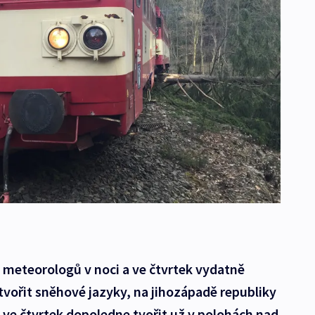
 meteorologů v noci a ve čtvrtek vydatně
tvořit sněhové jazyky, na jihozápadě republiky
a ve čtvrtek dopoledne tvořit už v polohách nad