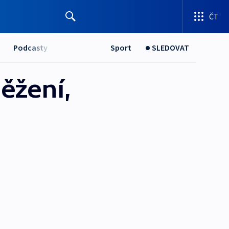
ČT
Podcasty
Sport
SLEDOVAT
něžení,