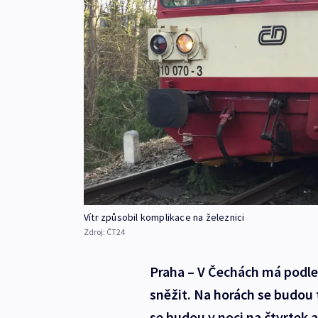
Vítr způsobil komplikace na železnici
Zdroj:
ČT24
Praha – V Čechách má podle
sněžit. Na horách se budou 
se budou v noci na čtvrtek 