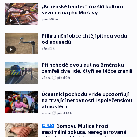
„Brněnské hantec“ rozšíří kulturní
seznam na jihu Moravy
před 46
m
Příhraniční obce chtějí pitnou vodu
od sousedů
před 1
h
Při nehodě dvou aut na Brněnsku
zemřeli dva lidé, čtyři se těžce zranili
včera
před 9
h
Účastníci pochodu Pride upozorňují
na trvající nerovnosti i společenskou
atmosféru
včera
před 10
h
Domovu Mutice hrozí
VIDEO
maximální pokuta. Neregistrovaná