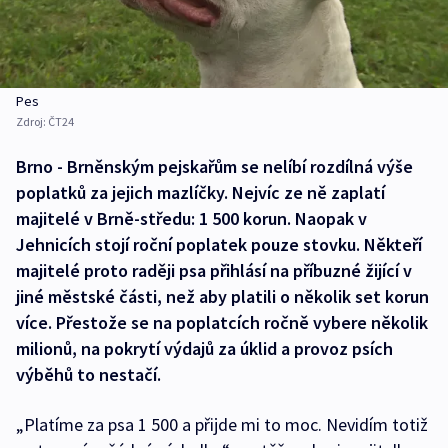
Pes
Zdroj:
ČT24
Brno - Brněnským pejskařům se nelíbí rozdílná výše
poplatků za jejich mazlíčky. Nejvíc ze ně zaplatí
majitelé v Brně-středu: 1 500 korun. Naopak v
Jehnicích stojí roční poplatek pouze stovku. Někteří
majitelé proto raději psa přihlásí na příbuzné žijící v
jiné městské části, než aby platili o několik set korun
více. Přestože se na poplatcích ročně vybere několik
milionů, na pokrytí výdajů za úklid a provoz psích
výběhů to nestačí.
„Platíme za psa 1 500 a přijde mi to moc. Nevidím totiž