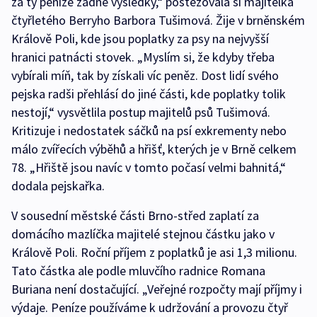
za ty peníze žádné výsledky,“ postěžovala si majitelka
čtyřletého Berryho Barbora Tušimová. Žije v brněnském
Králově Poli, kde jsou poplatky za psy na nejvyšší
hranici patnácti stovek. „Myslím si, že kdyby třeba
vybírali míň, tak by získali víc peněz. Dost lidí svého
pejska radši přehlásí do jiné části, kde poplatky tolik
nestojí,“ vysvětlila postup majitelů psů Tušimová.
Kritizuje i nedostatek sáčků na psí exkrementy nebo
málo zvířecích výběhů a hřišť, kterých je v Brně celkem
78. „Hřiště jsou navíc v tomto počasí velmi bahnitá,“
dodala pejskařka.
V sousední městské části Brno-střed zaplatí za
domácího mazlíčka majitelé stejnou částku jako v
Králově Poli. Roční příjem z poplatků je asi 1,3 milionu.
Tato částka ale podle mluvčího radnice Romana
Buriana není dostačující. „Veřejné rozpočty mají příjmy i
výdaje. Peníze používáme k udržování a provozu čtyř