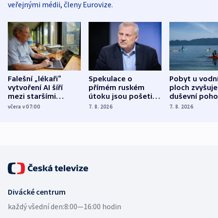
veřejnými médii, členy Eurovize.
Falešní „lékaři“
Spekulace o
Pobyt u vodn
vytvoření AI šíří
přímém ruském
ploch zvyšuje
mezi staršími
útoku jsou pošetilé,
duševní poho
Poláky nebezpečné
míní estonský
ukázala
včera v 07:00
7. 8. 2026
7. 8. 2026
zdravotní rady
bezpečnostní
mezinárodní 
expert
Divácké centrum
každý všední den:
8:00—16:00 hodin