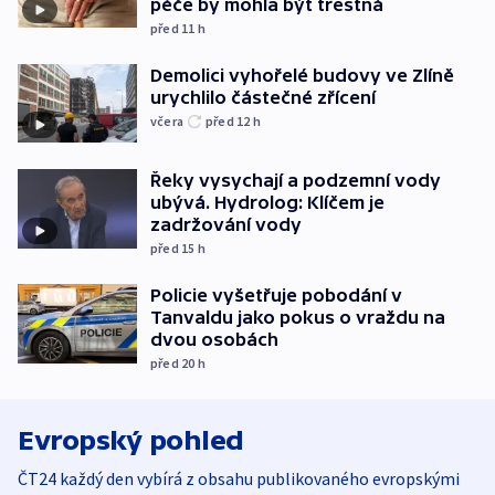
péče by mohla být trestná
před 11
h
Demolici vyhořelé budovy ve Zlíně
urychlilo částečné zřícení
včera
před 12
h
Řeky vysychají a podzemní vody
ubývá. Hydrolog: Klíčem je
zadržování vody
před 15
h
Policie vyšetřuje pobodání v
Tanvaldu jako pokus o vraždu na
dvou osobách
před 20
h
Evropský pohled
ČT24 každý den vybírá z obsahu publikovaného evropskými