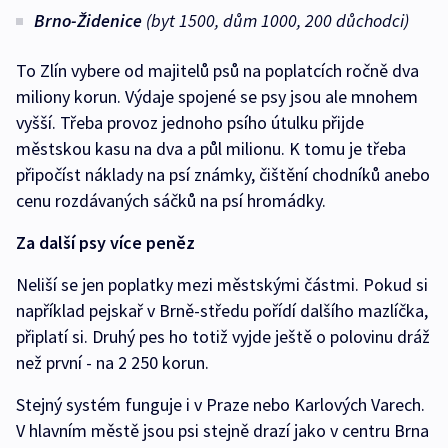
Brno-Židenice
(byt 1500, dům 1000, 200 důchodci)
To Zlín vybere od majitelů psů na poplatcích ročně dva
miliony korun. Výdaje spojené se psy jsou ale mnohem
vyšší. Třeba provoz jednoho psího útulku přijde
městskou kasu na dva a půl milionu. K tomu je třeba
připočíst náklady na psí známky, čištění chodníků anebo
cenu rozdávaných sáčků na psí hromádky.
Za další psy více peněz
Neliší se jen poplatky mezi městskými částmi. Pokud si
například pejskař v Brně-středu pořídí dalšího mazlíčka,
připlatí si. Druhý pes ho totiž vyjde ještě o polovinu dráž
než první - na 2 250 korun.
Stejný systém funguje i v Praze nebo Karlových Varech.
V hlavním městě jsou psi stejně drazí jako v centru Brna