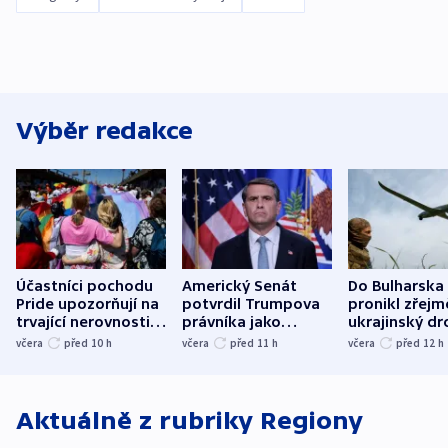
Výběr redakce
Účastníci pochodu
Americký Senát
Do Bulharska
Pride upozorňují na
potvrdil Trumpova
pronikl zřejm
trvající nerovnosti i
právníka jako
ukrajinský dr
společenskou
ministra
explodoval k
včera
před 10
h
včera
před 11
h
včera
před 12
h
atmosféru
spravedlnosti
od plynovod
Aktuálně z rubriky
Regiony