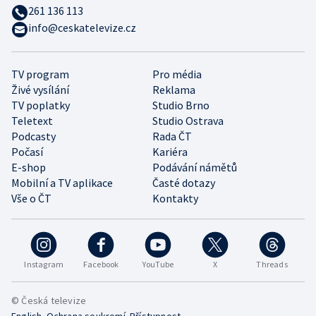
261 136 113
info@ceskatelevize.cz
TV program
Pro média
Živé vysílání
Reklama
TV poplatky
Studio Brno
Teletext
Studio Ostrava
Podcasty
Rada ČT
Počasí
Kariéra
E-shop
Podávání námětů
Mobilní a TV aplikace
Časté dotazy
Vše o ČT
Kontakty
Instagram
Facebook
YouTube
X
Threads
© Česká televize