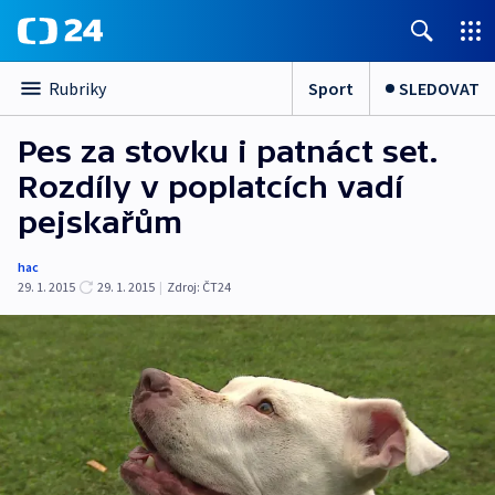
Sport
SLEDOVAT
Rubriky
Pes za stovku i patnáct set.
Rozdíly v poplatcích vadí
pejskařům
hac
29. 1. 2015
29. 1. 2015
|
Zdroj:
ČT24