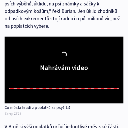
psích výběhů, úklidu, na psí známky a sáčky k
odpadkovým košům,“ řekl Burian. Jen úklid chodníků
od psích exkrementů stojí radnici o půl milionů víc, než
na poplatcích vybere.
Nahrávám video
Co města hradí z poplatků za psy?
Zdroj:
ČT24
V Brně si výši poplatků určují jednotlivé městské části.