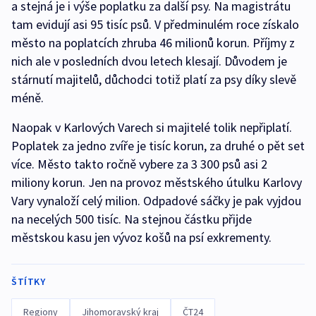
a stejná je i výše poplatku za další psy. Na magistrátu
tam evidují asi 95 tisíc psů. V předminulém roce získalo
město na poplatcích zhruba 46 milionů korun. Příjmy z
nich ale v posledních dvou letech klesají. Důvodem je
stárnutí majitelů, důchodci totiž platí za psy díky slevě
méně.
Naopak v Karlových Varech si majitelé tolik nepřiplatí.
Poplatek za jedno zvíře je tisíc korun, za druhé o pět set
více. Město takto ročně vybere za 3 300 psů asi 2
miliony korun. Jen na provoz městského útulku Karlovy
Vary vynaloží celý milion. Odpadové sáčky je pak vyjdou
na necelých 500 tisíc. Na stejnou částku přijde
městskou kasu jen vývoz košů na psí exkrementy.
ŠTÍTKY
Regiony
Jihomoravský kraj
ČT24