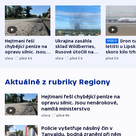
Hejtmani řeší
Ukrajina zasáhla
Dron n
VIDEO
chybějící peníze na
sklad Wildberries,
letišti u Lips
opravu silnic. Jsou
Rusové útočili na
skoro kilo trh
nenárokové, namítá
trh, hasiče či
indicie ukazuj
včera
před 4
h
včera
před 5
h
před 5
h
ministerstvo
stadion
Rusko
Aktuálně z rubriky
Regiony
Hejtmani řeší chybějící peníze na
opravu silnic. Jsou nenárokové,
namítá ministerstvo
včera
před 4
h
Policie vyšetřuje násilný čin v
Tanvaldu, bodná zranění při něm