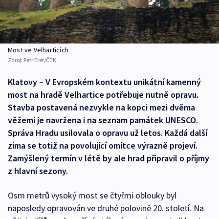
Most ve Velharticích
Zdroj:
Petr Eret/ČTK
Klatovy – V Evropském kontextu unikátní kamenný
most na hradě Velhartice potřebuje nutně opravu.
Stavba postavená nezvykle na kopci mezi dvěma
věžemi je navržena i na seznam památek UNESCO.
Správa Hradu usilovala o opravu už letos. Každá další
zima se totiž na povolující omítce výrazně projeví.
Zamýšlený termín v létě by ale hrad připravil o příjmy
z hlavní sezony.
Osm metrů vysoký most se čtyřmi oblouky byl
naposledy opravován ve druhé polovině 20. století. Na