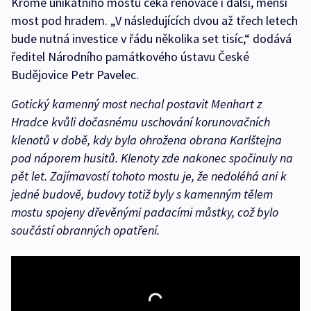
Kromě unikátního mostu čeká renovace i další, menší
most pod hradem. „V následujících dvou až třech letech
bude nutná investice v řádu několika set tisíc,“ dodává
ředitel Národního památkového ústavu České
Budějovice Petr Pavelec.
Gotický kamenný most nechal postavit Menhart z
Hradce kvůli dočasnému uschování korunovačních
klenotů v době, kdy byla ohrožena obrana Karlštejna
pod náporem husitů. Klenoty zde nakonec spočinuly na
pět let. Zajímavostí tohoto mostu je, že nedoléhá ani k
jedné budově, budovy totiž byly s kamenným tělem
mostu spojeny dřevěnými padacími můstky, což bylo
součástí obranných opatření.