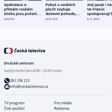
Spekulace o
Pobyt u vodních
Jiný jazyk i t
přímém ruském
ploch zvyšuje
Ve Francii
útoku jsou pošetilé,
duševní pohodu,
spolupracují h
míní estonský
ukázala
různých zemí
před 8
h
před 18
h
6. 8. 2026
bezpečnostní
mezinárodní studie
expert
Divácké centrum
každý všední den:
8:00—16:00 hodin
261 136 113
info@ceskatelevize.cz
TV program
Pro média
Živé vysílání
Reklama