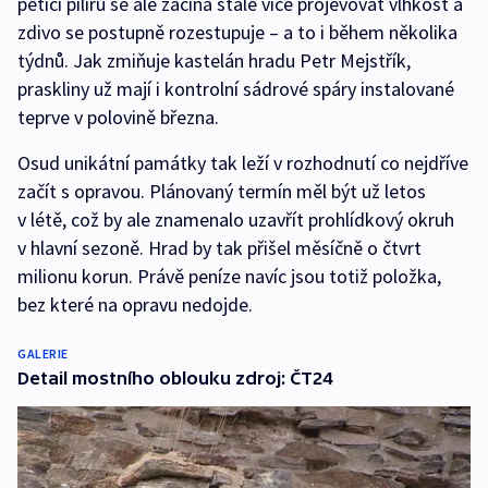
pětici pilířů se ale začíná stále více projevovat vlhkost a
zdivo se postupně rozestupuje – a to i během několika
týdnů. Jak zmiňuje kastelán hradu Petr Mejstřík,
praskliny už mají i kontrolní sádrové spáry instalované
teprve v polovině března.
Osud unikátní památky tak leží v rozhodnutí co nejdříve
začít s opravou. Plánovaný termín měl být už letos
v létě, což by ale znamenalo uzavřít prohlídkový okruh
v hlavní sezoně. Hrad by tak přišel měsíčně o čtvrt
milionu korun. Právě peníze navíc jsou totiž položka,
bez které na opravu nedojde.
GALERIE
Detail mostního oblouku zdroj: ČT24