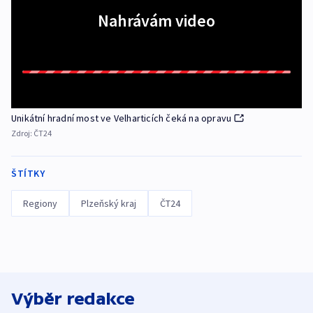
Nahrávám video
Unikátní hradní most ve Velharticích čeká na opravu
Zdroj:
ČT24
ŠTÍTKY
Regiony
Plzeňský kraj
ČT24
Výběr redakce