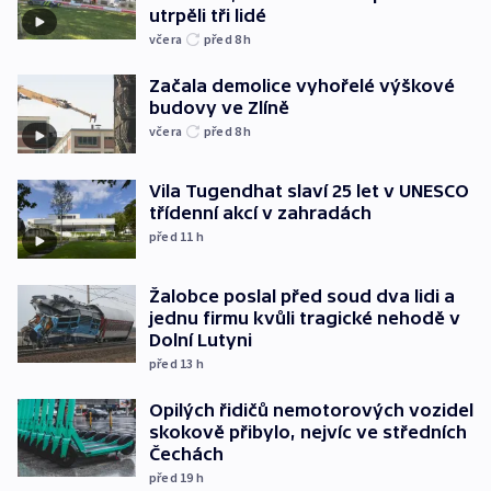
utrpěli tři lidé
včera
před 8
h
Začala demolice vyhořelé výškové
budovy ve Zlíně
včera
před 8
h
Vila Tugendhat slaví 25 let v UNESCO
třídenní akcí v zahradách
před 11
h
Žalobce poslal před soud dva lidi a
jednu firmu kvůli tragické nehodě v
Dolní Lutyni
před 13
h
Opilých řidičů nemotorových vozidel
skokově přibylo, nejvíc ve středních
Čechách
před 19
h