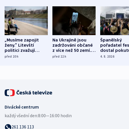
„Musíme zapojit
Na Ukrajině jsou
Španělský
ženy.“ Litevští
zadržováni občané
pořadatel fes
politici zvažují
z více než 50 zemí.
dostal pokut
dohodu o
Bojovali na straně
nekalé prakti
před 20
h
před 22
h
4. 8. 2026
demografii
Ruska
Divácké centrum
každý všední den:
8:00—16:00 hodin
261 136 113