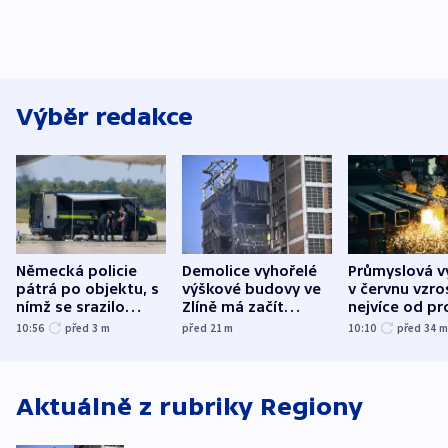
Výběr redakce
Německá policie
Demolice vyhořelé
Průmyslová v
pátrá po objektu, s
výškové budovy ve
v červnu vzro
nímž se srazilo
Zlíně má začít
nejvíce od pr
letadlo u lipského
odpoledne
10:56
před 3
m
před 21
m
10:10
před 34
letiště
Aktuálně z rubriky
Regiony