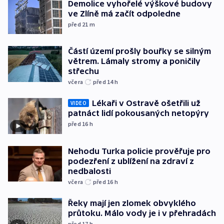
Demolice vyhořelé výškové budovy
ve Zlíně má začít odpoledne
před 21
m
Částí území prošly bouřky se silným
větrem. Lámaly stromy a poničily
střechu
včera
před 14
h
Lékaři v Ostravě ošetřili už
VIDEO
patnáct lidí pokousaných netopýry
před 16
h
Nehodu Turka policie prověřuje pro
podezření z ublížení na zdraví z
nedbalosti
včera
před 16
h
Řeky mají jen zlomek obvyklého
průtoku. Málo vody je i v přehradách
před 17
h