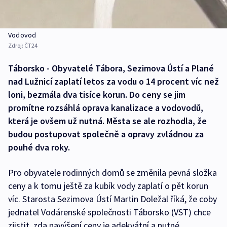
Vodovod
Zdroj:
ČT24
Táborsko - Obyvatelé Tábora, Sezimova Ústí a Plané
nad Lužnicí zaplatí letos za vodu o 14 procent víc než
loni, bezmála dva tisíce korun. Do ceny se jim
promítne rozsáhlá oprava kanalizace a vodovodů,
která je ovšem už nutná. Města se ale rozhodla, že
budou postupovat společně a opravy zvládnou za
pouhé dva roky.
Pro obyvatele rodinných domů se změnila pevná složka
ceny a k tomu ještě za kubík vody zaplatí o pět korun
víc. Starosta Sezimova Ústí Martin Doležal říká, že coby
jednatel Vodárenské společnosti Táborsko (VST) chce
zjistit, zda navýšení ceny je adekvátní a nutné.