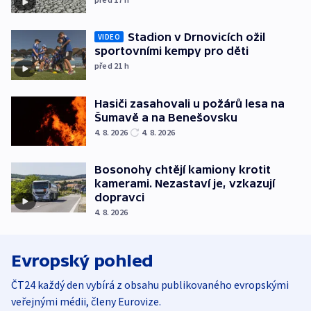
Stadion v Drnovicích ožil
VIDEO
sportovními kempy pro děti
před 21
h
Hasiči zasahovali u požárů lesa na
Šumavě a na Benešovsku
4. 8. 2026
4. 8. 2026
Bosonohy chtějí kamiony krotit
kamerami. Nezastaví je, vzkazují
dopravci
4. 8. 2026
Evropský pohled
ČT24 každý den vybírá z obsahu publikovaného evropskými
veřejnými médii, členy Eurovize.