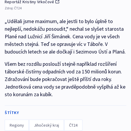
Reportáž Kristiny Vrkočové
Zdroj:
ČT24
„Udělali jsme maximum, ale jestli to bylo úplně to
nejlepší, nedokážu posoudit,“ nechal se slyšet starosta
Plané nad Lužnicí Jiří Šimánek. Cena vody je ve všech
městech stejná. Teď se opravuje víc v Táboře. V
budoucích letech se ale dočkají i Sezimovo Ústí a Planá.
Všem bez rozdílu poslouží stejně například rozšíření
táborské čistírny odpadních vod za 150 milionů korun.
Zdražování bude pokračovat ještě příští dva roky.
Jednotková cena vody se pravděpodobně vyšplhá až ke
sto korunám za kubík.
ŠTÍTKY
Regiony
Jihočeský kraj
ČT24