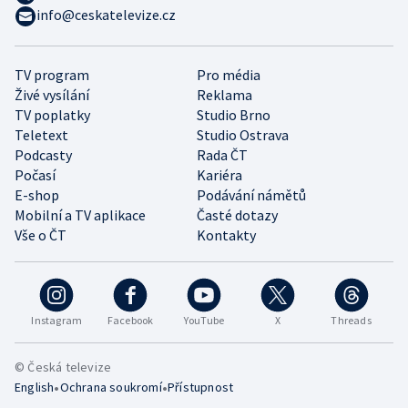
info@ceskatelevize.cz
TV program
Pro média
Živé vysílání
Reklama
TV poplatky
Studio Brno
Teletext
Studio Ostrava
Podcasty
Rada ČT
Počasí
Kariéra
E-shop
Podávání námětů
Mobilní a TV aplikace
Časté dotazy
Vše o ČT
Kontakty
Instagram
Facebook
YouTube
X
Threads
© Česká televize
•
•
English
Ochrana soukromí
Přístupnost