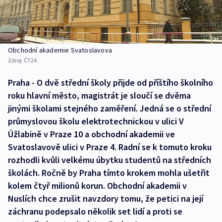
Obchodní akademie Svatoslavova
Zdroj:
ČT24
Praha - O dvě střední školy přijde od příštího školního
roku hlavní město, magistrát je sloučí se dvěma
jinými školami stejného zaměření. Jedná se o střední
průmyslovou školu elektrotechnickou v ulici V
Úžlabině v Praze 10 a obchodní akademii ve
Svatoslavově ulici v Praze 4. Radní se k tomuto kroku
rozhodli kvůli velkému úbytku studentů na středních
školách. Ročně by Praha tímto krokem mohla ušetřit
kolem čtyř milionů korun. Obchodní akademii v
Nuslích chce zrušit navzdory tomu, že petici na její
záchranu podepsalo několik set lidí a proti se