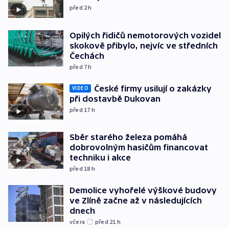
před 2
h
Opilých řidičů nemotorových vozidel
skokově přibylo, nejvíc ve středních
Čechách
před 7
h
České firmy usilují o zakázky
VIDEO
při dostavbě Dukovan
před 17
h
Sběr starého železa pomáhá
dobrovolným hasičům financovat
techniku i akce
před 18
h
Demolice vyhořelé výškové budovy
ve Zlíně začne až v následujících
dnech
včera
před 21
h