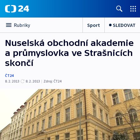
Sport
SLEDOVAT
Rubriky
Nuselská obchodní akademie
a průmyslovka ve Strašnicích
skončí
ČT24
8. 2. 2013
8. 2. 2013
|
Zdroj:
ČT24