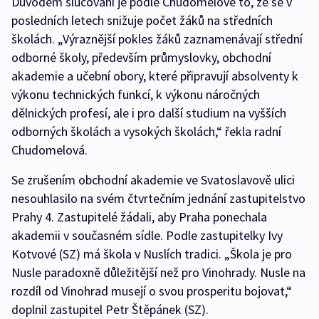
Důvodem slučování je podle Chudomelové to, že se v
posledních letech snižuje počet žáků na středních
školách. „Výraznější pokles žáků zaznamenávají střední
odborné školy, především průmyslovky, obchodní
akademie a učební obory, které připravují absolventy k
výkonu technických funkcí, k výkonu náročných
dělnických profesí, ale i pro další studium na vyšších
odborných školách a vysokých školách,“ řekla radní
Chudomelová.
Se zrušením obchodní akademie ve Svatoslavově ulici
nesouhlasilo na svém čtvrtečním jednání zastupitelstvo
Prahy 4. Zastupitelé žádali, aby Praha ponechala
akademii v současném sídle. Podle zastupitelky Ivy
Kotvové (SZ) má škola v Nuslích tradici. „Škola je pro
Nusle paradoxně důležitější než pro Vinohrady. Nusle na
rozdíl od Vinohrad musejí o svou prosperitu bojovat,“
doplnil zastupitel Petr Štěpánek (SZ).