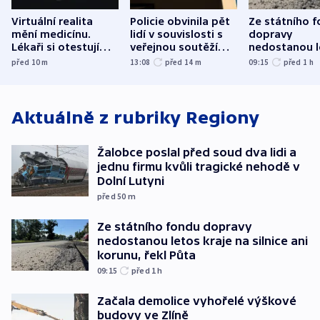
Virtuální realita
Policie obvinila pět
Ze státního 
mění medicínu.
lidí v souvislosti s
dopravy
Lékaři si otestují
veřejnou soutěží
nedostanou l
každý řez, říká
Správy železnic
kraje na silni
před 10
m
13:08
před 14
m
09:15
před 1
h
český expert
korunu, řekl 
Aktuálně z rubriky
Regiony
Žalobce poslal před soud dva lidi a
jednu firmu kvůli tragické nehodě v
Dolní Lutyni
před 50
m
Ze státního fondu dopravy
nedostanou letos kraje na silnice ani
korunu, řekl Půta
09:15
před 1
h
Začala demolice vyhořelé výškové
budovy ve Zlíně