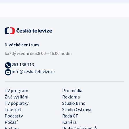
Divácké centrum
každý všední den:
8:00—16:00 hodin
261 136 113
info@ceskatelevize.cz
TV program
Pro média
Živé vysílání
Reklama
TV poplatky
Studio Brno
Teletext
Studio Ostrava
Podcasty
Rada ČT
Počasí
Kariéra
E-shop
Podávání námětů