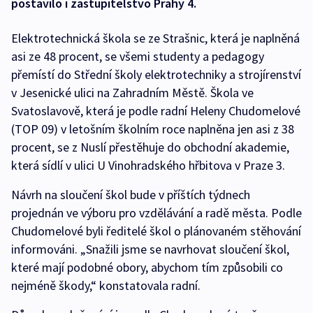
postavilo i zastupitelstvo Prahy 4.
Elektrotechnická škola se ze Strašnic, která je naplněná
asi ze 48 procent, se všemi studenty a pedagogy
přemístí do Střední školy elektrotechniky a strojírenství
v Jesenické ulici na Zahradním Městě. Škola ve
Svatoslavově, která je podle radní Heleny Chudomelové
(TOP 09) v letošním školním roce naplněna jen asi z 38
procent, se z Nuslí přestěhuje do obchodní akademie,
která sídlí v ulici U Vinohradského hřbitova v Praze 3.
Návrh na sloučení škol bude v příštích týdnech
projednán ve výboru pro vzdělávání a radě města. Podle
Chudomelové byli ředitelé škol o plánovaném stěhování
informováni. „Snažili jsme se navrhovat sloučení škol,
které mají podobné obory, abychom tím způsobili co
nejméně škody,“ konstatovala radní.