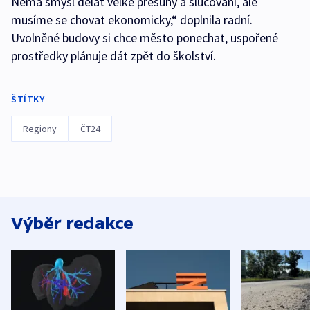
Nemá smysl dělat velké přesuny a slučování, ale
musíme se chovat ekonomicky,“ doplnila radní.
Uvolněné budovy si chce město ponechat, uspořené
prostředky plánuje dát zpět do školství.
ŠTÍTKY
Regiony
ČT24
Výběr redakce