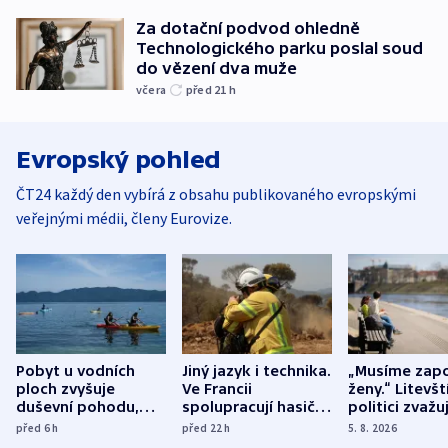
Za dotační podvod ohledně
Technologického parku poslal soud
do vězení dva muže
včera
před 21
h
Evropský pohled
ČT24 každý den vybírá z obsahu publikovaného evropskými
veřejnými médii, členy Eurovize.
Pobyt u vodních
Jiný jazyk i technika.
„Musíme zapo
ploch zvyšuje
Ve Francii
ženy.“ Litevšt
duševní pohodu,
spolupracují hasiči z
politici zvažuj
ukázala
různých zemí
dohodu o
před 6
h
před 22
h
5. 8. 2026
mezinárodní studie
demografii