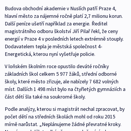
Budova obchodní akademie v Nuslích patří Praze 4,
hlavní město za nájemné ročně platí 2,7 milionu korun.
Další peníze ušetří například za energie. Ředitel
magistrátního odboru školství Jiří Pilař řekl, že ceny
energií v Praze 4 v posledních letech extrémně stouply.
Dodavatelem tepla je městská společnost 4-
Energetická, kterou nyní vyšetřuje policie.
V loňském školním roce opustilo deváté ročníky
základních škol celkem 5 977 žáků, střední odborné
školy, které město zřizuje, ale nabízely 7 682 volných
míst. Dalších 1 498 míst bylo na čtyřletých gymnáziích a
část dětí šla také na soukromé školy.
Podle analýzy, kterou si magistrát nechal zpracovat, by
počet dětí na středních školách mohl od roku 2015
mírně narůstat. „Neplánujeme žádné převratné kroky.