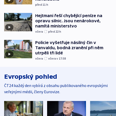
před 11
h
Hejtmani řeší chybějící peníze na
opravu silnic. Jsou nenárokové,
namítá ministerstvo
včera
před 22
h
Policie vyšetřuje násilný čin v
Tanvaldu, bodná zranění při něm
utrpěli tři lidé
včera
včera v 17:58
Evropský pohled
ČT24 každý den vybírá z obsahu publikovaného evropskými
veřejnými médii, členy Eurovize.