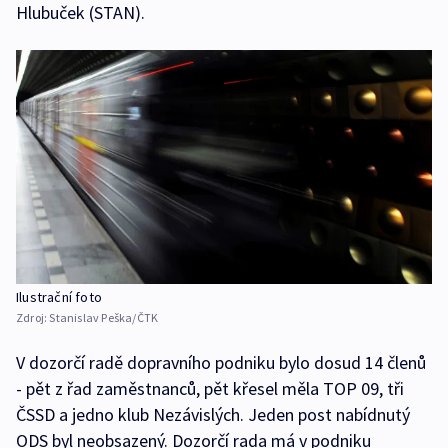
Hlubuček (STAN).
Ilustrační foto
Zdroj:
Stanislav Peška/ČTK
V dozorčí radě dopravního podniku bylo dosud 14 členů
- pět z řad zaměstnanců, pět křesel měla TOP 09, tři
ČSSD a jedno klub Nezávislých. Jeden post nabídnutý
ODS byl neobsazený. Dozorčí rada má v podniku