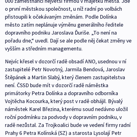
000 zaměstnanci největší firmou v majetku města. Jde
o první městskou společnost, u níž radní po volbách
přistoupili k očekávaným změnám. Podle Dolínka
město zatím neplánuje výměnu generálního ředitele
dopravního podniku Jaroslava Ďuriše. „To není na
pořadu dne,“ uvedl. Dají se ale podle něj čekat změny ve
vyšším a středním managementu.
Nejvíc křesel v dozorčí radě obsadí ANO, usednou v ní
zastupitelé Petr Novotný, Jarmila Bendová, Jaroslav
Štěpánek a Martin Slabý, který členem zastupitelstva
není. ČSSD bude mít v dozorčí radě náměstka
primátorky Petra Dolínka a dopravního odborníka
Vojtěcha Kocourka, který post v radě obhájil. Bývalý
náměstek Karel Březina, kterému soud nedávno uložil
roční podmínku za podvody v dopravním podniku, v
radě nezůstal. Za Trojkoalici bude ve vedení firmy radní
Prahy 6 Petra Kolínská (SZ) a starosta Lysolají Petr