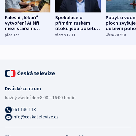
Falešní „lékaři“
Spekulace o
Pobyt u vodn
vytvoření AI šíří
přímém ruském
ploch zvyšuje
mezi staršími
útoku jsou pošetilé,
duševní poho
Poláky nebezpečné
míní estonský
ukázala
před 12
h
včera v 17:11
včera v 07:30
zdravotní rady
bezpečnostní
mezinárodní 
expert
Divácké centrum
každý všední den:
8:00—16:00 hodin
261 136 113
info@ceskatelevize.cz