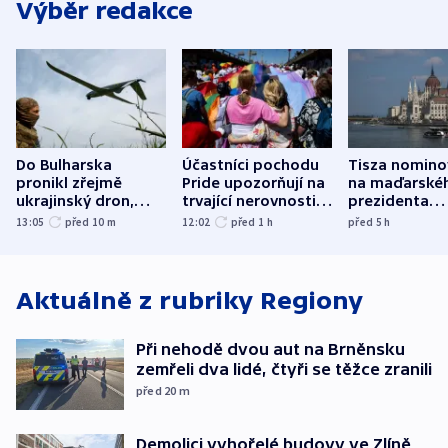
Výběr redakce
Do Bulharska
Účastníci pochodu
Tisza nomino
pronikl zřejmě
Pride upozorňují na
na maďarské
ukrajinský dron,
trvající nerovnosti i
prezidenta
explodoval kilometr
společenskou
bývalého šéf
13:05
před 10
m
12:02
před 1
h
před 5
h
od plynovodu
atmosféru
nejvyššího s
Aktuálně z rubriky
Regiony
Při nehodě dvou aut na Brněnsku
zemřeli dva lidé, čtyři se těžce zranili
před 20
m
Demolici vyhořelé budovy ve Zlíně