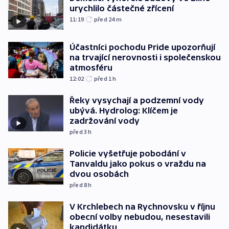
urychlilo částečné zřícení
11:19
před 24
m
Účastníci pochodu Pride upozorňují
na trvající nerovnosti i společenskou
atmosféru
12:02
před 1
h
Řeky vysychají a podzemní vody
ubývá. Hydrolog: Klíčem je
zadržování vody
před 3
h
Policie vyšetřuje pobodání v
Tanvaldu jako pokus o vraždu na
dvou osobách
před 8
h
V Krchlebech na Rychnovsku v říjnu
obecní volby nebudou, nesestavili
kandidátku