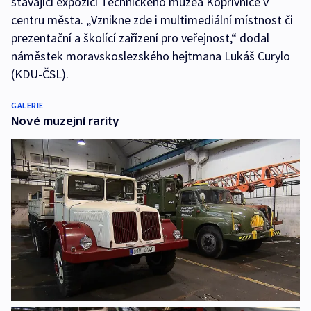
stávající expozici Technického muzea Kopřivnice v
centru města. „Vznikne zde i multimediální místnost či
prezentační a školící zařízení pro veřejnost,“ dodal
náměstek moravskoslezského hejtmana Lukáš Curylo
(KDU-ČSL).
GALERIE
Nové muzejní rarity