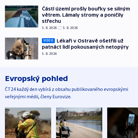
Částí území prošly bouřky se silným
větrem. Lámaly stromy a poničily
střechu
5. 8. 2026
5. 8. 2026
Lékaři v Ostravě ošetřili už
VIDEO
patnáct lidí pokousaných netopýry
5. 8. 2026
Evropský pohled
ČT24 každý den vybírá z obsahu publikovaného evropskými
veřejnými médii, členy Eurovize.