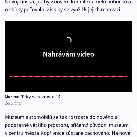
Novojičínska, jež by v novém komplexu mělo pobočku a
o sbírky pečovalo. Zisk by se využil k jejich renovaci.
Nahrávám video
Muzeum Tatry se rozroste
Zdroj:
ČT24
Muzeum automobilů se tak rozroste do nového a
podstatně většího prostoru, přičemž původní muzeum
v centru města Kopřivnice zůstane zachováno. Na nové