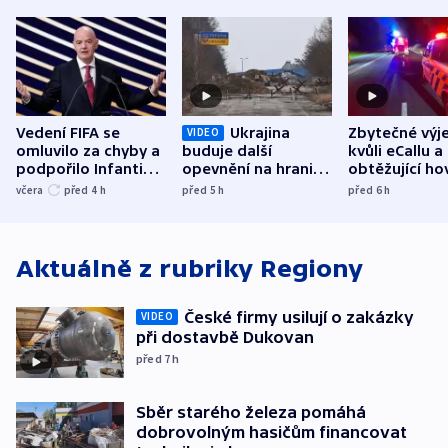
Vedení FIFA se
Ukrajina
Zbytečné výj
VIDEO
omluvilo za chyby a
buduje další
kvůli eCallu a
podpořilo Infantina.
opevnění na hranici
obtěžující ho
UEFA trvá na
s Běloruskem
zdržují záchr
včera
před 4
h
před 5
h
před 6
h
bojkotu
Aktuálně z rubriky
Regiony
České firmy usilují o zakázky
VIDEO
při dostavbě Dukovan
před 7
h
Sběr starého železa pomáhá
dobrovolným hasičům financovat