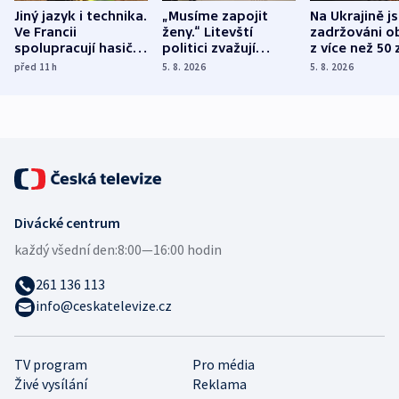
Jiný jazyk i technika.
„Musíme zapojit
Na Ukrajině j
Ve Francii
ženy.“ Litevští
zadržováni o
spolupracují hasiči z
politici zvažují
z více než 50 
různých zemí
dohodu o
Bojovali na s
před 11
h
5. 8. 2026
5. 8. 2026
demografii
Ruska
Divácké centrum
každý všední den:
8:00—16:00 hodin
261 136 113
info@ceskatelevize.cz
TV program
Pro média
Živé vysílání
Reklama