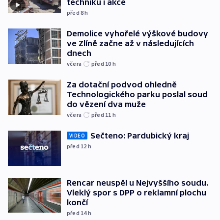
techniku i akce
před 8
h
Demolice vyhořelé výškové budovy
ve Zlíně začne až v následujících
dnech
včera
před 10
h
Za dotační podvod ohledně
Technologického parku poslal soud
do vězení dva muže
včera
před 11
h
Sečteno: Pardubický kraj
VIDEO
před 12
h
Rencar neuspěl u Nejvyššího soudu.
Vleklý spor s DPP o reklamní plochu
končí
před 14
h