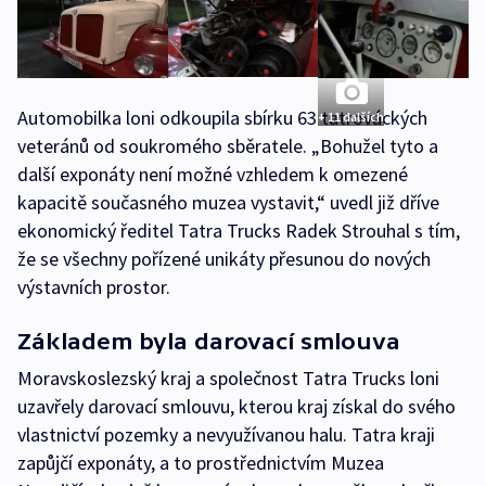
Automobilka loni odkoupila sbírku 63 tatrováckých
+ 11 dalších
veteránů od soukromého sběratele. „Bohužel tyto a
další exponáty není možné vzhledem k omezené
kapacitě současného muzea vystavit,“ uvedl již dříve
ekonomický ředitel Tatra Trucks Radek Strouhal s tím,
že se všechny pořízené unikáty přesunou do nových
výstavních prostor.
Základem byla darovací smlouva
Moravskoslezský kraj a společnost Tatra Trucks loni
uzavřely darovací smlouvu, kterou kraj získal do svého
vlastnictví pozemky a nevyužívanou halu. Tatra kraji
zapůjčí exponáty, a to prostřednictvím Muzea