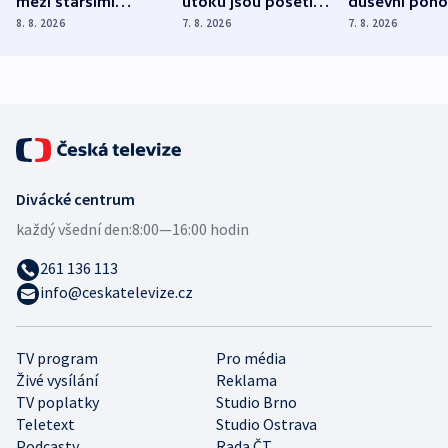
mezi staršími
útoku jsou pošetilé,
duševní poho
Poláky nebezpečné
míní estonský
ukázala
8. 8. 2026
7. 8. 2026
7. 8. 2026
zdravotní rady
bezpečnostní
mezinárodní 
expert
Divácké centrum
každý všední den:
8:00—16:00 hodin
261 136 113
info@ceskatelevize.cz
TV program
Pro média
Živé vysílání
Reklama
TV poplatky
Studio Brno
Teletext
Studio Ostrava
Podcasty
Rada ČT