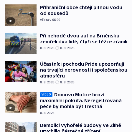
Příhraniční obce chtějí pitnou vodu
od sousedů
včera v 06:00
Při nehodě dvou aut na Brněnsku
zemřeli dva lidé, čtyři se těžce zranili
8. 8. 2026
8. 8. 2026
Účastníci pochodu Pride upozorňují
na trvající nerovnosti i společenskou
atmosféru
8. 8. 2026
8. 8. 2026
Domovu Mutice hrozí
VIDEO
maximální pokuta. Neregistrovaná
péče by mohla být trestná
8. 8. 2026
Demolici vyhořelé budovy ve Zlíně
urychlilo částečné zřícení