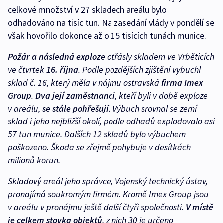
celkové množství v 27 skladech areálu bylo
odhadováno na tisíc tun. Na zasedání vlády v pondělí se
však hovořilo dokonce až o 15 tisících tunách munice.
Požár a následná exploze
otřásly skladem ve Vrběticích
ve čtvrtek
16. října
. Podle pozdějších zjištění vybuchl
sklad č. 16, který měla v nájmu ostravská
firma Imex
Group
.
Dva její zaměstnanci
, kteří byli v době exploze
v areálu,
se stále pohřešují
. Výbuch srovnal se zemí
sklad i jeho nejbližší okolí, podle odhadů explodovalo asi
57 tun munice. Dalších 12 skladů bylo výbuchem
poškozeno. Škoda se zřejmě pohybuje v desítkách
milionů korun.
Skladový areál jeho správce, Vojenský technický ústav,
pronajímá soukromým firmám. Kromě Imex Group jsou
v areálu v pronájmu ještě další čtyři společnosti.
V místě
je celkem stovka objektů
, z nich 30 je určeno