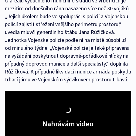
U areálu vybuchlého muničního skladu ve Vrběticích je
mezitím od dnešního rána nasazeno více než 30 vojáků.
„Jejich úkolem bude ve spolupráci s policií a Vojenskou
policií zajistit střežení vnějšího perimetru prostoru,“
uvedla mluvčí generálního štábu Jana Růžičková.
Jednotka Vojenské policie podle ní na místě působí už
od minulého týdne. „Vojenská policie je také připravena
na vyžádání poskytnout dopravně-pořádkové hlídky na
případný doprovod munice a další specialisty,“ doplnila
Růžičková. K případné likvidaci munice armáda poskytla
trhací jámu ve Vojenském výcvikovém prostoru Libavá.
Nahrávám video