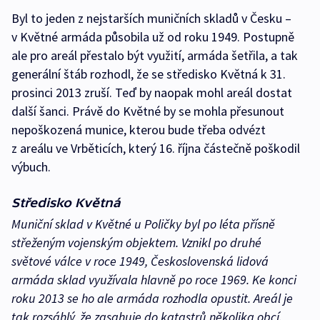
Byl to jeden z nejstarších muničních skladů v Česku –
v Květné armáda působila už od roku 1949. Postupně
ale pro areál přestalo být využití, armáda šetřila, a tak
generální štáb rozhodl, že se středisko Květná k 31.
prosinci 2013 zruší. Teď by naopak mohl areál dostat
další šanci. Právě do Květné by se mohla přesunout
nepoškozená munice, kterou bude třeba odvézt
z areálu ve Vrběticích, který 16. října částečně poškodil
výbuch.
Středisko Květná
Muniční sklad v Květné u Poličky byl po léta přísně
střeženým vojenským objektem. Vznikl po druhé
světové válce v roce 1949, Československá lidová
armáda sklad využívala hlavně po roce 1969. Ke konci
roku 2013 se ho ale armáda rozhodla opustit. Areál je
tak rozsáhlý, že zasahuje do katastrů několika obcí.