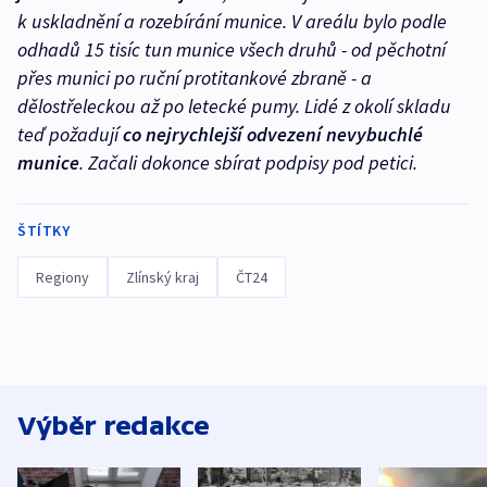
k uskladnění a rozebírání munice. V areálu bylo podle
odhadů 15 tisíc tun munice všech druhů - od pěchotní
přes munici po ruční protitankové zbraně - a
dělostřeleckou až po letecké pumy. Lidé z okolí skladu
teď požadují
co nejrychlejší odvezení nevybuchlé
munice
. Začali dokonce sbírat podpisy pod petici.
ŠTÍTKY
Regiony
Zlínský kraj
ČT24
Výběr redakce