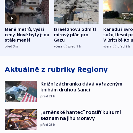
Méně metrů, vyšší
Izrael znovu odmítl
Kanadu i Evro
ceny. Nové byty jsou
mírový plán pro
sužují lesní p
stále menší
Gazu
V Britské Kol
evakuovali tis
před 3
m
včera
před 7
h
včera
před 9
h
Aktuálně z rubriky
Regiony
Knižní záchranka dává vyřazeným
knihám druhou šanci
před 21
h
„Brněnské hantec“ rozšíří kulturní
seznam na jihu Moravy
před 23
h