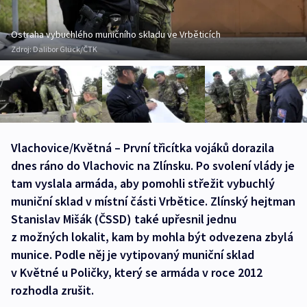
Ostraha vybuchlého muničního skladu ve Vrběticích
Zdroj:
Dalibor Glück/ČTK
Vlachovice/Květná – První třicítka vojáků dorazila
dnes ráno do Vlachovic na Zlínsku. Po svolení vlády je
tam vyslala armáda, aby pomohli střežit vybuchlý
muniční sklad v místní části Vrbětice. Zlínský hejtman
Stanislav Mišák (ČSSD) také upřesnil jednu
z možných lokalit, kam by mohla být odvezena zbylá
munice. Podle něj je vytipovaný muniční sklad
v Květné u Poličky, který se armáda v roce 2012
rozhodla zrušit.