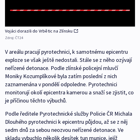
Vojáci dorazili do Vrbětic na Zlínsku
Zdroj:
ČT24
V areálu pracují pyrotechnici, k samotnému epicentru
exploze se však ještě nedostali. Stále se z něho ozývají
neřízené detonace. Podle zlínské policejní mluvčí
Moniky Kozumplíkové byla zatím poslední z nich
zaznamenána v pondělí odpoledne. Pyrotechnici
monitorují okolí epicentra kamerou a snaží se zjistit, co
je příčinou těchto výbuchů.
Podle ředitele Pyrotechnické služby Policie ČR Michala
Dlouhého pyrotechnici k epicentru půjdou, až se z něj
sedm dnů za sebou neozvou neřízené detonace. Ve
skladu vybuchlo několik desítek tun munice, jejíž