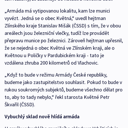
„Armáda má vytipovanou lokalitu, kam lze munici
vyvézt. Jedná se o obec Květná,“ uvedl hejtman
Zlínského kraje Stanislav Mišák (ČSSD) s tím, že v obou
areálech jsou železniční vlečky, tudíž lze provádět
přepravu munice po železnici. Zároveň hejtman upřesnil,
že se nejedná o obec Květná ve Zlínském kraji, ale o
Květnou u Poličky v Pardubickém kraji - tato je
vzdálena zhruba 200 kilometrů od Vlachovic.
„Když to bude v režimu Armády České republiky,
budeme jako zastupitelstvo souhlasit. Pokud to bude v
rukou soukromých subjektů, budeme všechno dělat pro
to, aby to tady nebylo,“ řekl starosta Květné Petr
Škvařil (ČSSD).
Vybuchlý sklad nově hlídá armáda