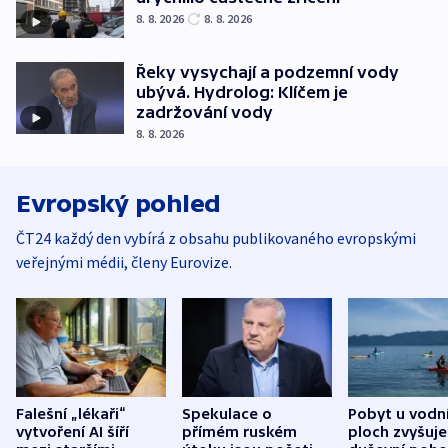
8. 8. 2026
8. 8. 2026
Řeky vysychají a podzemní vody
ubývá. Hydrolog: Klíčem je
zadržování vody
8. 8. 2026
Evropský pohled
ČT24 každý den vybírá z obsahu publikovaného evropskými
veřejnými médii, členy Eurovize.
Falešní „lékaři“
Spekulace o
Pobyt u vodn
vytvoření AI šíří
přímém ruském
ploch zvyšuje