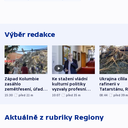
Výběr redakce
Západ Kolumbie
Ke stažení vládní
Ukrajina cílila
zasáhlo
kulturní politiky
rafinerii v
zemětřesení, úřady
vyzvaly profesní
Tatarstánu, 
hlásí přes sto obětí
organizace, spolky i
útočilo na mě
15:30
před 21
m
10:07
před 35
m
08:44
před 39
odbory
benzinky či s
WHO
Aktuálně z rubriky
Regiony