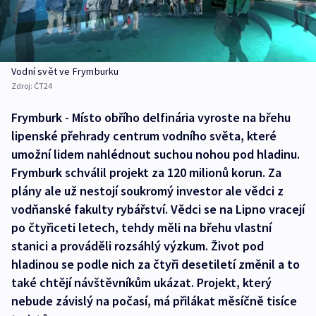
Vodní svět ve Frymburku
Zdroj:
ČT24
Frymburk - Místo obřího delfinária vyroste na břehu
lipenské přehrady centrum vodního světa, které
umožní lidem nahlédnout suchou nohou pod hladinu.
Frymburk schválil projekt za 120 milionů korun. Za
plány ale už nestojí soukromý investor ale vědci z
vodňanské fakulty rybářství. Vědci se na Lipno vracejí
po čtyřiceti letech, tehdy měli na břehu vlastní
stanici a prováděli rozsáhlý výzkum. Život pod
hladinou se podle nich za čtyři desetiletí změnil a to
také chtějí návštěvníkům ukázat. Projekt, který
nebude závislý na počasí, má přilákat měsíčně tisíce