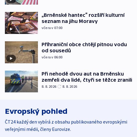
„Brněnské hantec“ rozšíří kulturní
seznam na jihu Moravy
včera v 07:00
Příhraniční obce chtějí pitnou vodu
od sousedů
včera v 06:00
Při nehodě dvou aut na Brněnsku
zemřeli dva lidé, čtyři se těžce zranili
8. 8. 2026
8. 8. 2026
Evropský pohled
ČT24 každý den vybírá z obsahu publikovaného evropskými
veřejnými médii, členy Eurovize.