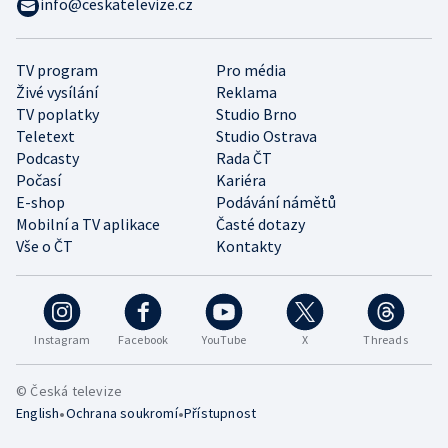
info@ceskatelevize.cz
TV program
Pro média
Živé vysílání
Reklama
TV poplatky
Studio Brno
Teletext
Studio Ostrava
Podcasty
Rada ČT
Počasí
Kariéra
E-shop
Podávání námětů
Mobilní a TV aplikace
Časté dotazy
Vše o ČT
Kontakty
Instagram
Facebook
YouTube
X
Threads
© Česká televize
•
•
English
Ochrana soukromí
Přístupnost