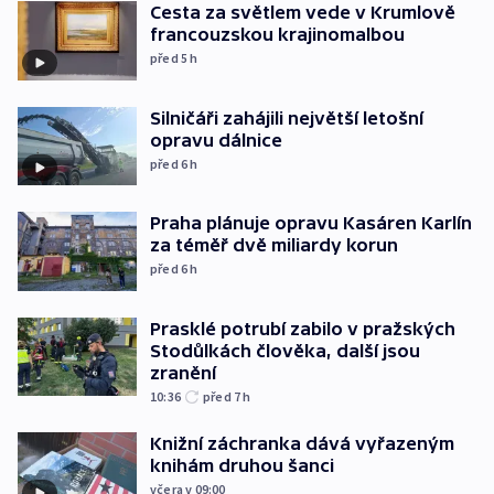
Cesta za světlem vede v Krumlově
francouzskou krajinomalbou
před 5
h
Silničáři zahájili největší letošní
opravu dálnice
před 6
h
Praha plánuje opravu Kasáren Karlín
za téměř dvě miliardy korun
před 6
h
Prasklé potrubí zabilo v pražských
Stodůlkách člověka, další jsou
zranění
10:36
před 7
h
Knižní záchranka dává vyřazeným
knihám druhou šanci
včera v 09:00