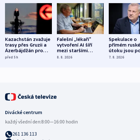
Kazachstán zvažuje
Falešní „lékaři“
Spekulace o
trasy přes Gruzii a
vytvoření AI šíří
přímém rusk
Ázerbájdžán pro
mezi staršími
útoku jsou po
vývoz ropy do
Poláky nebezpečné
míní estonsk
před 5
h
8. 8. 2026
7. 8. 2026
Evropy
zdravotní rady
bezpečnostn
expert
Divácké centrum
každý všední den:
8:00—16:00 hodin
261 136 113