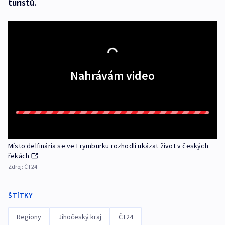
turistů.
Nahrávám video
Místo delfinária se ve Frymburku rozhodli ukázat život v českých
řekách
Zdroj:
ČT24
ŠTÍTKY
Regiony
Jihočeský kraj
ČT24