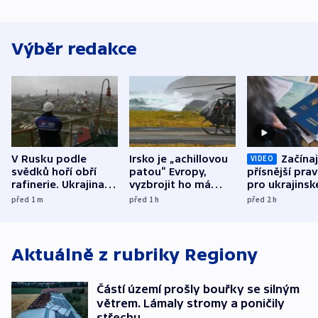
Výběr redakce
V Rusku podle
Irsko je „achillovou
Začínaj
VIDEO
svědků hoří obří
patou“ Evropy,
přísnější prav
rafinerie. Ukrajina
vyzbrojit ho má
pro ukrajinsk
hlásí oběti
Francie
uprchlíky
před 1
m
před 1
h
před 2
h
Aktuálně z rubriky
Regiony
Částí území prošly bouřky se silným
větrem. Lámaly stromy a poničily
střechu