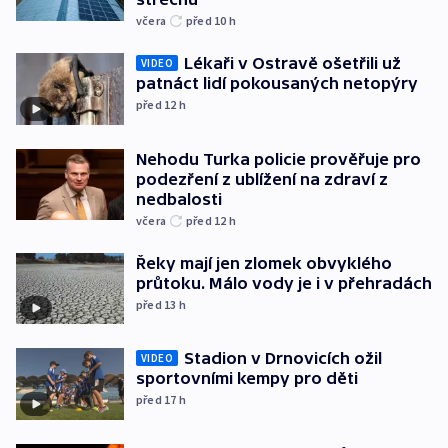
včera
před 10
h
Lékaři v Ostravě ošetřili už
VIDEO
patnáct lidí pokousaných netopýry
před 12
h
Nehodu Turka policie prověřuje pro
podezření z ublížení na zdraví z
nedbalosti
včera
před 12
h
Řeky mají jen zlomek obvyklého
průtoku. Málo vody je i v přehradách
před 13
h
Stadion v Drnovicích ožil
VIDEO
sportovními kempy pro děti
před 17
h