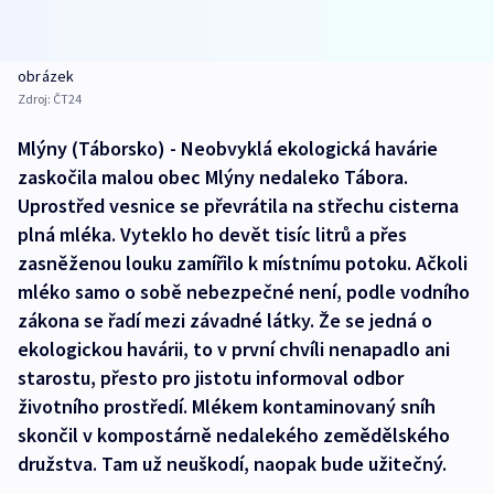
obrázek
Zdroj:
ČT24
Mlýny (Táborsko) - Neobvyklá ekologická havárie
zaskočila malou obec Mlýny nedaleko Tábora.
Uprostřed vesnice se převrátila na střechu cisterna
plná mléka. Vyteklo ho devět tisíc litrů a přes
zasněženou louku zamířilo k místnímu potoku. Ačkoli
mléko samo o sobě nebezpečné není, podle vodního
zákona se řadí mezi závadné látky. Že se jedná o
ekologickou havárii, to v první chvíli nenapadlo ani
starostu, přesto pro jistotu informoval odbor
životního prostředí. Mlékem kontaminovaný sníh
skončil v kompostárně nedalekého zemědělského
družstva. Tam už neuškodí, naopak bude užitečný.