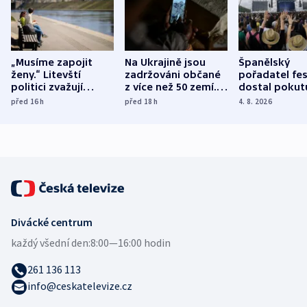
„Musíme zapojit
Na Ukrajině jsou
Španělský
ženy.“ Litevští
zadržováni občané
pořadatel fes
politici zvažují
z více než 50 zemí.
dostal pokut
dohodu o
Bojovali na straně
nekalé prakti
před 16
h
před 18
h
4. 8. 2026
demografii
Ruska
Divácké centrum
každý všední den:
8:00—16:00 hodin
261 136 113
info@ceskatelevize.cz