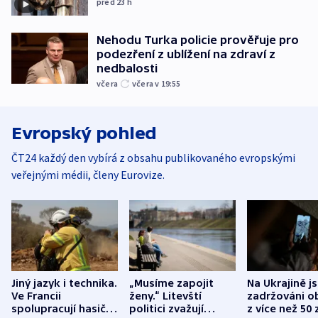
před 23
h
Nehodu Turka policie prověřuje pro
podezření z ublížení na zdraví z
nedbalosti
včera
včera v 19:55
Evropský pohled
ČT24 každý den vybírá z obsahu publikovaného evropskými
veřejnými médii, členy Eurovize.
Jiný jazyk i technika.
„Musíme zapojit
Na Ukrajině j
Ve Francii
ženy.“ Litevští
zadržováni o
spolupracují hasiči z
politici zvažují
z více než 50 