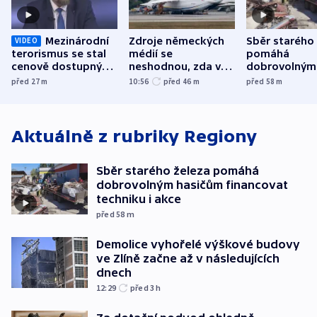
Mezinárodní
Zdroje německých
Sběr starého
VIDEO
terorismus se stal
médií se
pomáhá
cenově dostupným,
neshodnou, zda v
dobrovolným
varuje Bartošek
letadle ohroženém
hasičům fina
před 27
m
10:56
před 46
m
před 58
m
v Lipsku dronem
techniku i ak
byla munice
Aktuálně z rubriky
Regiony
Sběr starého železa pomáhá
dobrovolným hasičům financovat
techniku i akce
před 58
m
Demolice vyhořelé výškové budovy
ve Zlíně začne až v následujících
dnech
12:29
před 3
h