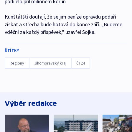
podílelo půl milionem korun.
Kunštátští doufají, že se jim peníze opravdu podaří
získat a střecha bude hotová do konce září. „Budeme
vděční za každý příspěvek,“ uzavřel Sojka.
ŠTÍTKY
Regiony
Jihomoravský kraj
ČT24
Výběr redakce