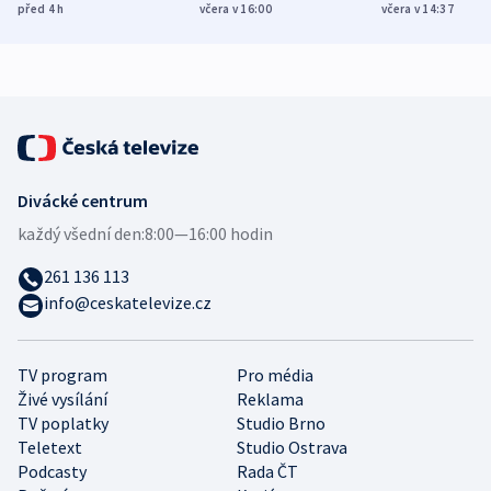
různých zemí
dohodu o
Bojovali na s
před 4
h
včera v 16:00
včera v 14:37
demografii
Ruska
Divácké centrum
každý všední den:
8:00—16:00 hodin
261 136 113
info@ceskatelevize.cz
TV program
Pro média
Živé vysílání
Reklama
TV poplatky
Studio Brno
Teletext
Studio Ostrava
Podcasty
Rada ČT