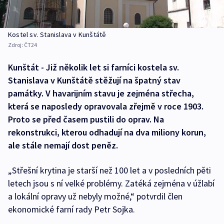
Kostel sv. Stanislava v Kunštátě
Zdroj:
ČT24
Kunštát - Již několik let si farníci kostela sv.
Stanislava v Kunštátě stěžují na špatný stav
památky. V havarijním stavu je zejména střecha,
která se naposledy opravovala zřejmě v roce 1903.
Proto se před časem pustili do oprav. Na
rekonstrukci, kterou odhadují na dva miliony korun,
ale stále nemají dost peněz.
„Střešní krytina je starší než 100 let a v posledních pěti
letech jsou s ní velké problémy. Zatéká zejména v úžlabí
a lokální opravy už nebyly možné,“ potvrdil člen
ekonomické farní rady Petr Sojka.