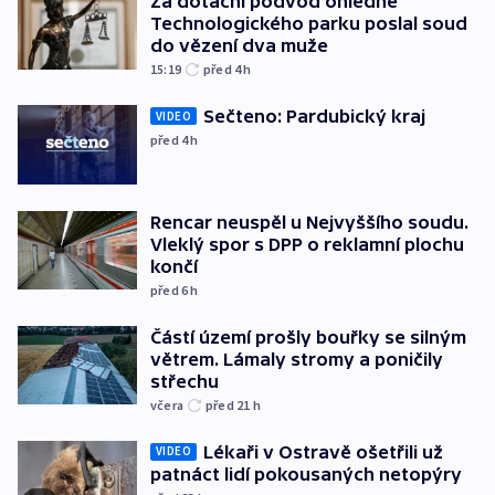
Za dotační podvod ohledně
Technologického parku poslal soud
do vězení dva muže
15:19
před 4
h
Sečteno: Pardubický kraj
VIDEO
před 4
h
Rencar neuspěl u Nejvyššího soudu.
Vleklý spor s DPP o reklamní plochu
končí
před 6
h
Částí území prošly bouřky se silným
větrem. Lámaly stromy a poničily
střechu
včera
před 21
h
Lékaři v Ostravě ošetřili už
VIDEO
patnáct lidí pokousaných netopýry