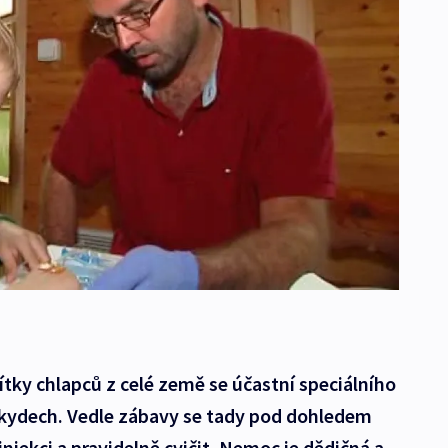
ítky chlapců z celé země se účastní speciálního
skydech. Vedle zábavy se tady pod dohledem
injekci a pravidelně cvičit. Nemoc je dědičná a