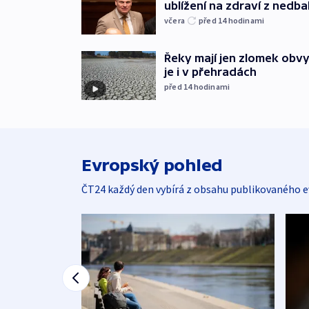
ublížení na zdraví z nedba
včera
před 14
hodinami
Řeky mají jen zlomek obv
je i v přehradách
před 14
hodinami
Evropský pohled
ČT24 každý den vybírá z obsahu publikovaného e