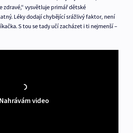
zdravé,“ vysvětluje primář dětské
ný. Léky dodají chybějící srážlivý faktor, není
říkačka. S tou se tady učí zacházet i ti nejmenší –
Nahrávám video