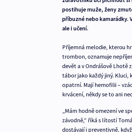
postihuje muže, ženy zmutov
příbuzné nebo kamarádky. Vš
ale i učení.
Příjemná melodie, kterou hr
trombon, oznamuje nepříjemný
devět a v Ondrášově Lhotě z
tábor jako každý jiný. Kluci, 
opatrní. Mají hemofilii – vz
krvácení, někdy se to ani ne
„Mám hodně omezení ve spo
závodně,“ říká s lítostí Tom
dostávají i preventivně, když