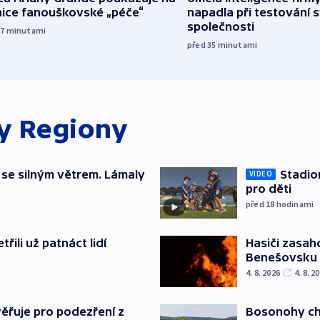
nice fanouškovské „péče“
napadla při testování 
společnosti
27
minutami
před 35
minutami
ky
Regiony
 se silným větrem. Lámaly
Stadio
VIDEO
pro děti
před 18
hodinami
řili už patnáct lidí
Hasiči zasah
Benešovsku
4. 8. 2026
4. 8. 2
ěřuje pro podezření z
Bosonohy cht