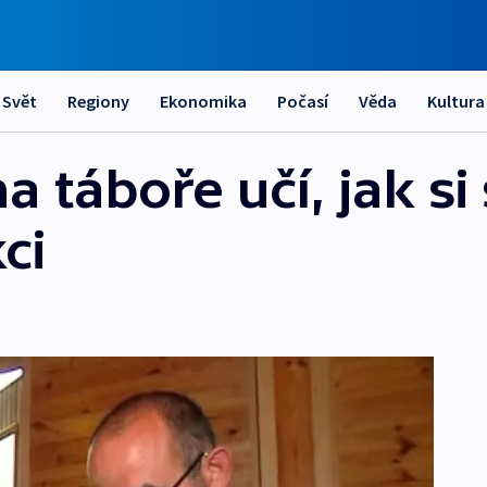
Svět
Regiony
Ekonomika
Počasí
Věda
Kultura
na táboře učí, jak s
ci