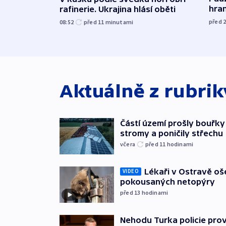
hra
rafinerie. Ukrajina hlásí oběti
před 
08:52
před 11
minutami
Aktuálně z rubri
Částí území prošly bouřky
stromy a poničily střechu
včera
před 11
hodinami
Lékaři v Ostravě ošet
VIDEO
pokousaných netopýry
před 13
hodinami
Nehodu Turka policie prov