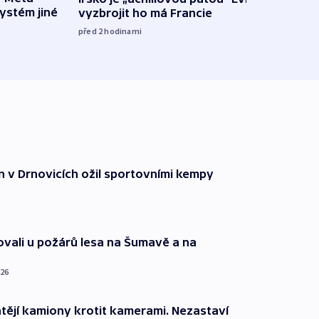
systém jiné
vyzbrojit ho má Francie
pravi
před 2
hodinami
před 3
n v Drnovicích ožil sportovními kempy
ovali u požárů lesa na Šumavě a na
026
ějí kamiony krotit kamerami. Nezastaví