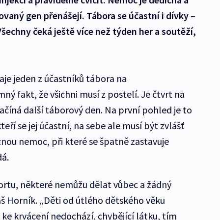
aný gen přenášejí. Tábora se účastní i dívky –
echny čeká ještě více než týden her a soutěží,
aje jeden z účastníků tábora na
 fakt, že všichni musí z postelí. Je čtvrt na
ačíná další táborový den. Na první pohled je to
kteří se jej účastní, na sebe ale musí být zvlášť
ácnou nemoc, při které se špatně zastavuje
dá.
rtu, některé nemůžu dělat vůbec a žádný
áš Horník. „Děti od útlého dětského věku
 ke krvácení nedochází, chybějící látku, tím