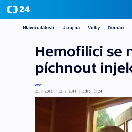
Hlavní události
Ukrajina
Volby
Domácí
Hemofilici se 
píchnout injek
vzo
21. 7. 2011
21. 7. 2011
|
Zdroj:
ČT24