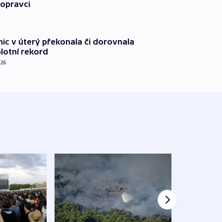
dopravci
nic v úterý překonala či dorovnala
plotní rekord
026