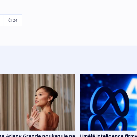
ČT24
za Ariany Grande poukazuje na
Umělá inteligence firm