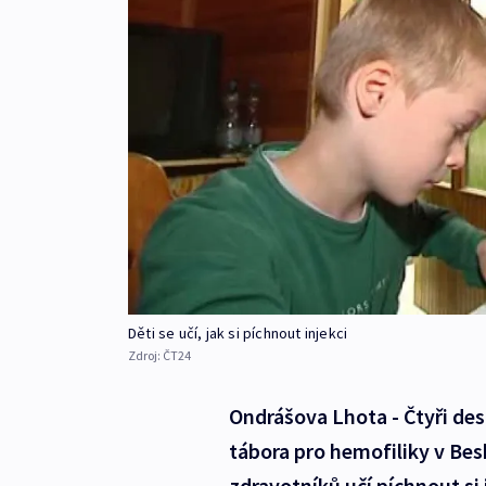
Děti se učí, jak si píchnout injekci
Zdroj:
ČT24
Ondrášova Lhota - Čtyři des
tábora pro hemofiliky v Be
zdravotníků učí píchnout si 