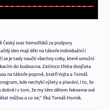
ě Český svaz hemofiliků za podpory
aždý den mají děti na táboře individuální i
í se je tady naučit všechny cviky, které umožní
kacím do budoucna. Zatímco třeba dvojčata
sou na táboře poprvé, bratři Vojta a Tomáš
program, kde nechybí výlety a plavání, i to, že
ou dobré i v tom, že my těm dětem řekneme své
dělat můžou a co ne,“ říká Tomáš Horník.