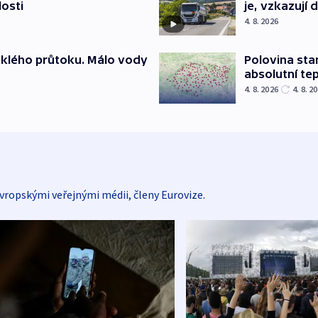
losti
je, vzkazují 
4. 8. 2026
yklého průtoku. Málo vody
Polovina sta
absolutní te
4. 8. 2026
4. 8. 2
vropskými veřejnými médii, členy Eurovize.