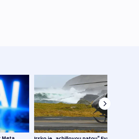
y Meta
Irsko je „achillovou patou“ Evropy,
VIDEO