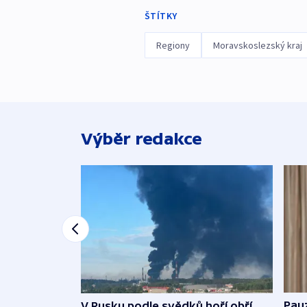
ŠTÍTKY
Regiony
Moravskoslezský kraj
Výběr redakce
Pau
V Rusku podle svědků hoří obří