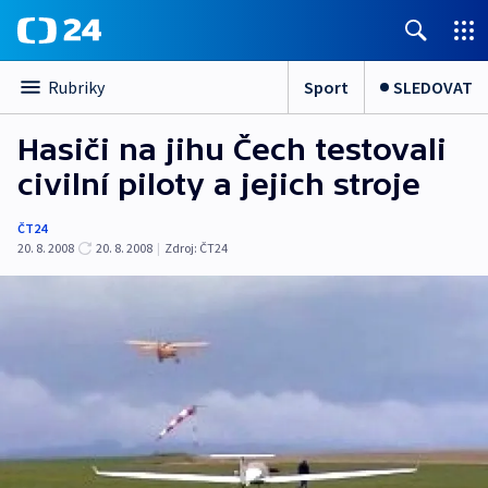
Sport
SLEDOVAT
Rubriky
Hasiči na jihu Čech testovali
civilní piloty a jejich stroje
ČT24
20. 8. 2008
20. 8. 2008
|
Zdroj:
ČT24