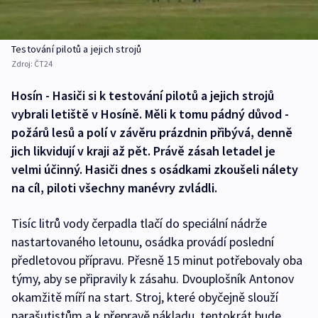
Testování pilotů a jejich strojů
Zdroj:
ČT24
Hosín - Hasiči si k testování pilotů a jejich strojů
vybrali letiště v Hosíně. Měli k tomu pádný důvod -
požárů lesů a polí v závěru prázdnin přibývá, denně
jich likvidují v kraji až pět. Právě zásah letadel je
velmi účinný. Hasiči dnes s osádkami zkoušeli nálety
na cíl, piloti všechny manévry zvládli.
Tisíc litrů vody čerpadla tlačí do speciální nádrže
nastartovaného letounu, osádka provádí poslední
předletovou přípravu. Přesně 15 minut potřebovaly oba
týmy, aby se připravily k zásahu. Dvouplošník Antonov
okamžitě míří na start. Stroj, které obyčejně slouží
parašutistům a k přepravě nákladu, tentokrát bude