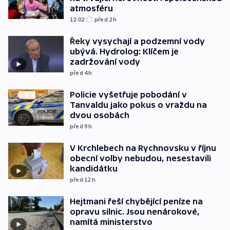
atmosféru
12:02
před 2
h
Řeky vysychají a podzemní vody
ubývá. Hydrolog: Klíčem je
zadržování vody
před 4
h
Policie vyšetřuje pobodání v
Tanvaldu jako pokus o vraždu na
dvou osobách
před 9
h
V Krchlebech na Rychnovsku v říjnu
obecní volby nebudou, nesestavili
kandidátku
před 12
h
Hejtmani řeší chybějící peníze na
opravu silnic. Jsou nenárokové,
namítá ministerstvo