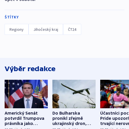
ŠTÍTKY
Regiony
Jihočeský kraj
ČT24
Výběr redakce
Americký Senát
Do Bulharska
Účastníci po
potvrdil Trumpova
pronikl zřejmě
Pride upozorň
právníka jako
ukrajinský dron,
trvající nerov
ministra
explodoval kilometr
společensko