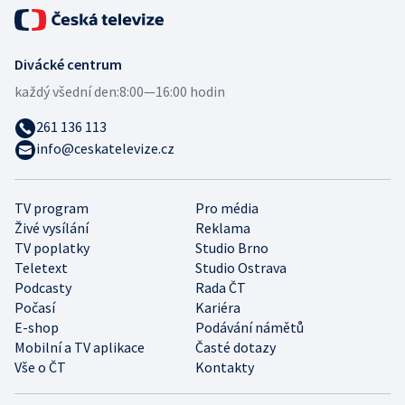
Divácké centrum
každý všední den:
8:00—16:00 hodin
261 136 113
info@ceskatelevize.cz
TV program
Pro média
Živé vysílání
Reklama
TV poplatky
Studio Brno
Teletext
Studio Ostrava
Podcasty
Rada ČT
Počasí
Kariéra
E-shop
Podávání námětů
Mobilní a TV aplikace
Časté dotazy
Vše o ČT
Kontakty