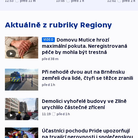
12:53
před 11
m
13:05
před 1
h
12:02
před 2
h
spravedlnosti
od plynovodu
atmosféru
Aktuálně z rubriky
Regiony
Domovu Mutice hrozí
VIDEO
maximální pokuta. Neregistrovaná
péče by mohla být trestná
před 38
m
Při nehodě dvou aut na Brněnsku
zemřeli dva lidé, čtyři se těžce zranili
před 1
h
Demolici vyhořelé budovy ve Zlíně
urychlilo částečné zřícení
11:19
před 1
h
Účastníci pochodu Pride upozorňují
na trvající nerovnosti i společenskou