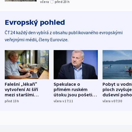
včera
před 23
h
Evropský pohled
ČT24 každý den vybírá z obsahu publikovaného evropskými
veřejnými médii, členy Eurovize.
Falešní „lékaři“
Spekulace o
Pobyt u vodn
vytvoření AI šíří
přímém ruském
ploch zvyšuje
mezi staršími
útoku jsou pošetilé,
duševní poho
Poláky nebezpečné
míní estonský
ukázala
před 13
h
včera v 17:11
včera v 07:30
zdravotní rady
bezpečnostní
mezinárodní 
expert