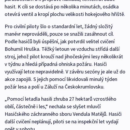
hasit. K cíli se dostává po několika minutách, osádka
otevírá ventil a kropí plochu velikosti hokejového hřiště.
Pro civilní piloty šlo o standardní let, žádný složitý
manévr neprováděli, pouze se snažili zasáhnout cíl.
Podle hasičů byli úspěšní, jak potvrdil velitel cvičení
Bohumil Hruška. Těžký letoun ve vzduchu střídá další
stroj, jehož pilot krouží nad jihočeskými lesy několikrát
v týdnu a hledá případná ohniska požáru. Hasiči
využívají letce nepravidelně. V závěru sezóny je ale už do
akce zapojili. S jejich pomocí likvidovali minulý týden
požár lesa a polí u Záluží na Českokrumlovsku.
„Pomocí letadla hasili zhruba 27 hektarů vzrostlého
obilí, částečně i les,“ nechala se slyšet mluvčí
Hasičského záchranného sboru Vendula Matějů. Hasiči
další cvičení neplánují, piloti se na inspekční let vydají
opět v sobotu.