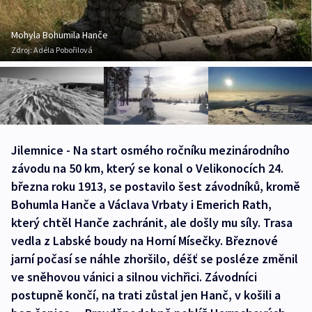
Mohyla Bohumila Hanče
Zdroj:
Adéla Pobořilová
Jilemnice - Na start osmého ročníku mezinárodního
závodu na 50 km, který se konal o Velikonocích 24.
března roku 1913, se postavilo šest závodníků, kromě
Bohumla Hanče a Václava Vrbaty i Emerich Rath,
který chtěl Hanče zachránit, ale došly mu síly. Trasa
vedla z Labské boudy na Horní Mísečky. Březnové
jarní počasí se náhle zhoršilo, déšť se posléze změnil
ve sněhovou vánici a silnou vichřici. Závodníci
postupně končí, na trati zůstal jen Hanč, v košili a