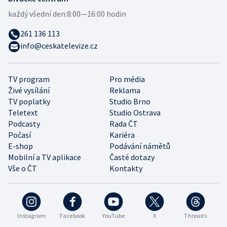
každý všední den:
8:00—16:00 hodin
261 136 113
info@ceskatelevize.cz
TV program
Pro média
Živé vysílání
Reklama
TV poplatky
Studio Brno
Teletext
Studio Ostrava
Podcasty
Rada ČT
Počasí
Kariéra
E-shop
Podávání námětů
Mobilní a TV aplikace
Časté dotazy
Vše o ČT
Kontakty
Instagram
Facebook
YouTube
X
Threads