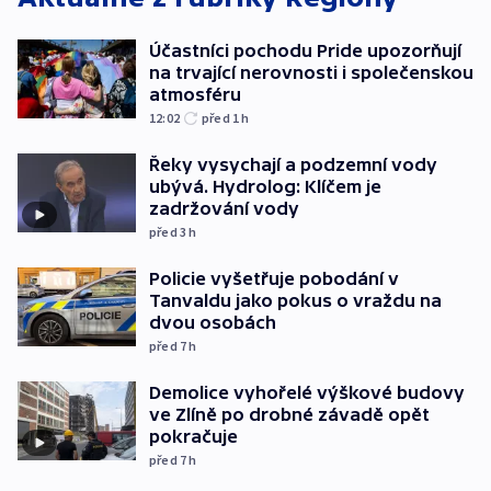
Účastníci pochodu Pride upozorňují
na trvající nerovnosti i společenskou
atmosféru
12:02
před 1
h
Řeky vysychají a podzemní vody
ubývá. Hydrolog: Klíčem je
zadržování vody
před 3
h
Policie vyšetřuje pobodání v
Tanvaldu jako pokus o vraždu na
dvou osobách
před 7
h
Demolice vyhořelé výškové budovy
ve Zlíně po drobné závadě opět
pokračuje
před 7
h