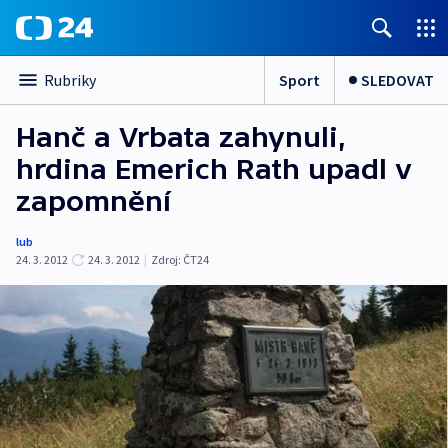
Sport
SLEDOVAT
Rubriky
Hanč a Vrbata zahynuli,
hrdina Emerich Rath upadl v
zapomnění
lub
24. 3. 2012
24. 3. 2012
|
Zdroj:
ČT24