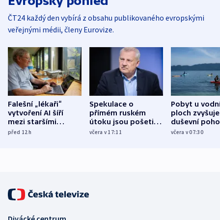
Evropský pohled
ČT24 každý den vybírá z obsahu publikovaného evropskými
veřejnými médii, členy Eurovize.
Falešní „lékaři“
Spekulace o
Pobyt u vodn
vytvoření AI šíří
přímém ruském
ploch zvyšuje
mezi staršími
útoku jsou pošetilé,
duševní poho
Poláky nebezpečné
míní estonský
ukázala
před 12
h
včera v 17:11
včera v 07:30
zdravotní rady
bezpečnostní
mezinárodní 
expert
Divácké centrum