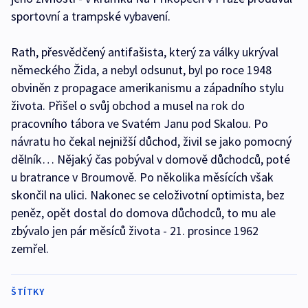
sportovní a trampské vybavení.
Rath, přesvědčený antifašista, který za války ukrýval
německého Žida, a nebyl odsunut, byl po roce 1948
obviněn z propagace amerikanismu a západního stylu
života. Přišel o svůj obchod a musel na rok do
pracovního tábora ve Svatém Janu pod Skalou. Po
návratu ho čekal nejnižší důchod, živil se jako pomocný
dělník… Nějaký čas pobýval v domově důchodců, poté
u bratrance v Broumově. Po několika měsících však
skončil na ulici. Nakonec se celoživotní optimista, bez
peněz, opět dostal do domova důchodců, to mu ale
zbývalo jen pár měsíců života - 21. prosince 1962
zemřel.
ŠTÍTKY