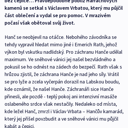
bez čepice… Pravděpodobně poblíž Harrachových
kamenů se setkal s Václavem Vrbatou, který mu půjčil
část oblečení a vydal se pro pomoc. V mrazivém
počasí však obětoval svůj život.
Hanč se neobjevil na otáčce. Nebohého závodníka se
tehdy vypravil hledat mimo jiné i Emerich Rath, jehož
výkon byl vskutku nadlidský. Pro záchranu Hanče udělal
maximum. Ve sněhové vánici jej našel bezvládného a
pokusil se ho odnést na zádech do bezpečí. Rath však s
hrůzou zjistil, že záchrana Hanče je nad jeho síly. Vrátil
se pro lyže a zcela vyčerpán dorazil na Labskou boudu,
kde oznámil, že našel Hanče. Záchranáři sice Hanče
přinesli, ale pozdě - teplý pokoj ani intenzivní masáže
oslabeného srdce však nestačily. Nedaleko od místa,
kde ležel Hanč, zmrzl i Václav Vrbata – Hančův kamarád,
který jej přišel povzbudit a ve sněhové vánici mu půjčil
kabát a čepici.