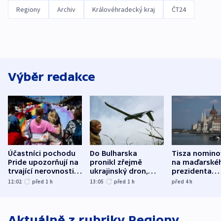
Regiony
Archiv
Královéhradecký kraj
ČT24
Výběr redakce
Účastníci pochodu
Do Bulharska
Tisza nomino
Pride upozorňují na
pronikl zřejmě
na maďarské
trvající nerovnosti i
ukrajinský dron,
prezidenta
společenskou
explodoval kilometr
bývalého šéf
12:02
před 1
h
13:05
před 1
h
před 4
h
atmosféru
od plynovodu
nejvyššího s
Aktuálně z rubriky
Regiony