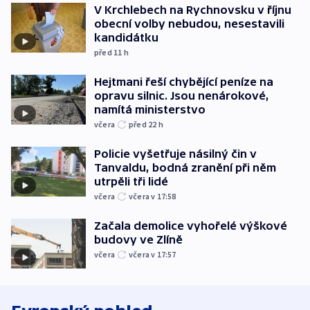
V Krchlebech na Rychnovsku v říjnu
obecní volby nebudou, nesestavili
kandidátku
před 11
h
Hejtmani řeší chybějící peníze na
opravu silnic. Jsou nenárokové,
namítá ministerstvo
včera
před 22
h
Policie vyšetřuje násilný čin v
Tanvaldu, bodná zranění při něm
utrpěli tři lidé
včera
včera v 17:58
Začala demolice vyhořelé výškové
budovy ve Zlíně
včera
včera v 17:57