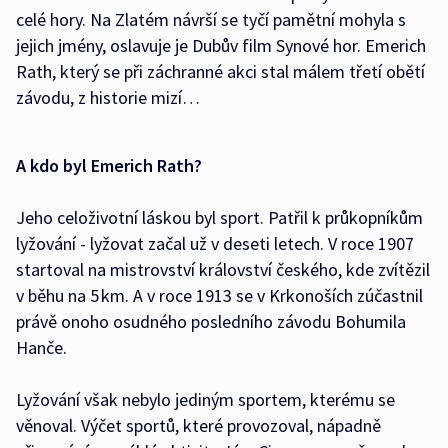
celé hory. Na Zlatém návrší se tyčí pamětní mohyla s
jejich jmény, oslavuje je Dubův film Synové hor. Emerich
Rath, který se při záchranné akci stal málem třetí obětí
závodu, z historie mizí…
A kdo byl Emerich Rath?
Jeho celoživotní láskou byl sport. Patřil k průkopníkům
lyžování - lyžovat začal už v deseti letech. V roce 1907
startoval na mistrovství království českého, kde zvítězil
v běhu na 5 km. A v roce 1913 se v Krkonoších zúčastnil
právě onoho osudného posledního závodu Bohumila
Hanče.
Lyžování však nebylo jediným sportem, kterému se
věnoval. Výčet sportů, které provozoval, nápadně