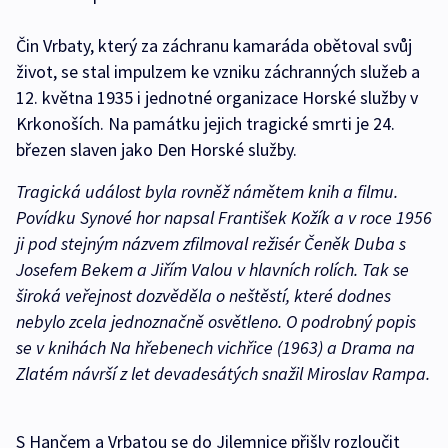
Čin Vrbaty, který za záchranu kamaráda obětoval svůj
život, se stal impulzem ke vzniku záchranných služeb a
12. května 1935 i jednotné organizace Horské služby v
Krkonoších. Na památku jejich tragické smrti je 24.
březen slaven jako Den Horské služby.
Tragická událost byla rovněž námětem knih a filmu.
Povídku Synové hor napsal František Kožík a v roce 1956
ji pod stejným názvem zfilmoval režisér Čeněk Duba s
Josefem Bekem a Jiřím Valou v hlavních rolích. Tak se
široká veřejnost dozvěděla o neštěstí, které dodnes
nebylo zcela jednoznačně osvětleno. O podrobný popis
se v knihách Na hřebenech vichřice (1963) a Drama na
Zlatém návrší z let devadesátých snažil Miroslav Rampa.
S Hančem a Vrbatou se do Jilemnice přišly rozloučit