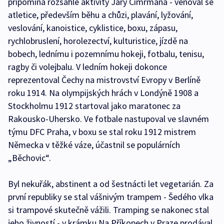
připomíná rozsáhlé aktivity Járy Cimrmana - věnoval se
atletice, především běhu a chůzi, plavání, lyžování,
veslování, kanoistice, cyklistice, boxu, zápasu,
rychlobruslení, horolezectví, kulturistice, jízdě na
bobech, lednímu i pozemnímu hokeji, fotbalu, tenisu,
ragby či volejbalu. V ledním hokeji dokonce
reprezentoval Čechy na mistrovství Evropy v Berlíně
roku 1914. Na olympijských hrách v Londýně 1908 a
Stockholmu 1912 startoval jako maratonec za
Rakousko-Uhersko. Ve fotbale nastupoval ve slavném
týmu DFC Praha, v boxu se stal roku 1912 mistrem
Německa v těžké váze, účastnil se populárních
„Běchovic“.
Byl nekuřák, abstinent a od šestnácti let vegetarián. Za
první republiky se stal vášnivým trampem - Šedého vlka
si trampové skutečně vážili. Tramping se nakonec stal
jeho živností - v krámku Na Příkopech v Praze prodával