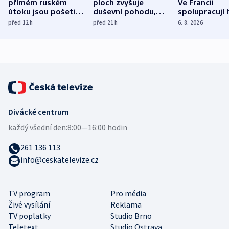
přímém ruském
ploch zvyšuje
Ve Francii
útoku jsou pošetilé,
duševní pohodu,
spolupracují h
míní estonský
ukázala
různých zemí
před 12
h
před 21
h
6. 8. 2026
bezpečnostní
mezinárodní studie
expert
Divácké centrum
každý všední den:
8:00—16:00 hodin
261 136 113
info@ceskatelevize.cz
TV program
Pro média
Živé vysílání
Reklama
TV poplatky
Studio Brno
Teletext
Studio Ostrava