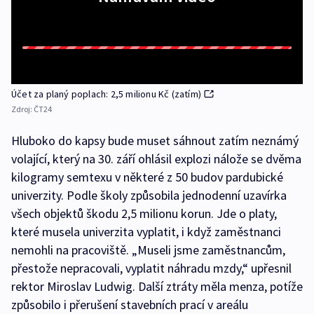
Účet za planý poplach: 2,5 milionu Kč (zatím)
Zdroj:
ČT24
Hluboko do kapsy bude muset sáhnout zatím neznámý
volající, který na 30. září ohlásil explozi nálože se dvěma
kilogramy semtexu v některé z 50 budov pardubické
univerzity. Podle školy způsobila jednodenní uzavírka
všech objektů škodu 2,5 milionu korun. Jde o platy,
které musela univerzita vyplatit, i když zaměstnanci
nemohli na pracoviště. „Museli jsme zaměstnancům,
přestože nepracovali, vyplatit náhradu mzdy,“ upřesnil
rektor Miroslav Ludwig. Další ztráty měla menza, potíže
způsobilo i přerušení stavebních prací v areálu