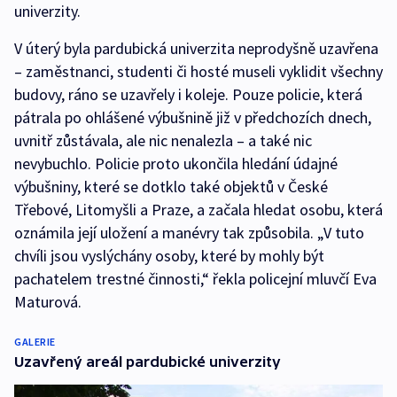
univerzity.
V úterý byla pardubická univerzita neprodyšně uzavřena
– zaměstnanci, studenti či hosté museli vyklidit všechny
budovy, ráno se uzavřely i koleje. Pouze policie, která
pátrala po ohlášené výbušnině již v předchozích dnech,
uvnitř zůstávala, ale nic nenalezla – a také nic
nevybuchlo. Policie proto ukončila hledání údajné
výbušniny, které se dotklo také objektů v České
Třebové, Litomyšli a Praze, a začala hledat osobu, která
oznámila její uložení a manévry tak způsobila. „V tuto
chvíli jsou vyslýchány osoby, které by mohly být
pachatelem trestné činnosti,“ řekla policejní mluvčí Eva
Maturová.
GALERIE
Uzavřený areál pardubické univerzity