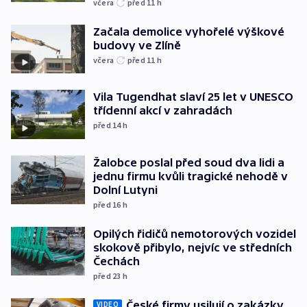
včera
před 11
h
Začala demolice vyhořelé výškové
budovy ve Zlíně
včera
před 11
h
Vila Tugendhat slaví 25 let v UNESCO
třídenní akcí v zahradách
před 14
h
Žalobce poslal před soud dva lidi a
jednu firmu kvůli tragické nehodě v
Dolní Lutyni
před 16
h
Opilých řidičů nemotorových vozidel
skokově přibylo, nejvíc ve středních
Čechách
před 23
h
České firmy usilují o zakázky
VIDEO