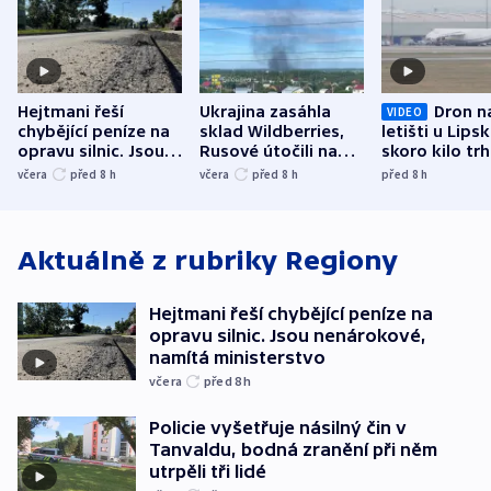
Hejtmani řeší
Ukrajina zasáhla
Dron n
VIDEO
chybějící peníze na
sklad Wildberries,
letišti u Lips
opravu silnic. Jsou
Rusové útočili na
skoro kilo trh
nenárokové, namítá
trh, hasiče či
indicie ukazuj
včera
před 8
h
včera
před 8
h
před 8
h
ministerstvo
stadion
Rusko
Aktuálně z rubriky
Regiony
Hejtmani řeší chybějící peníze na
opravu silnic. Jsou nenárokové,
namítá ministerstvo
včera
před 8
h
Policie vyšetřuje násilný čin v
Tanvaldu, bodná zranění při něm
utrpěli tři lidé