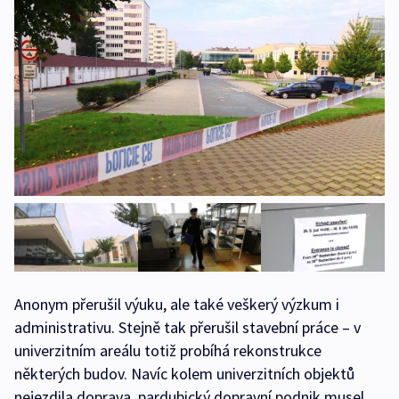
Anonym přerušil výuku, ale také veškerý výzkum i
administrativu. Stejně tak přerušil stavební práce – v
univerzitním areálu totiž probíhá rekonstrukce
některých budov. Navíc kolem univerzitních objektů
nejezdila doprava, pardubický dopravní podnik musel