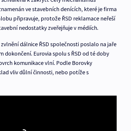
znamenán ve stavebních denících, které je firma
alobu připravuje, protože ŘSD reklamace neřeší
stavební nedostatky zveřejňuje v médiích.
 zvlnění dálnice ŘSD společnosti poslalo na jaře
ím dokončení. Eurovia spolu s ŘSD od té doby
ovrch komunikace vlní. Podle Borovky
ad vliv důlní činnosti, nebo potíže s