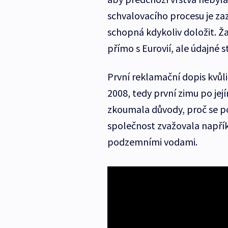
schvalovacího procesu je za
schopná kdykoliv doložit. Ž
přímo s Eurovií, ale údajné 
První reklamační dopis kvůli
2008, tedy první zimu po jej
zkoumala důvody, proč se p
společnost zvažovala napříkl
podzemními vodami.