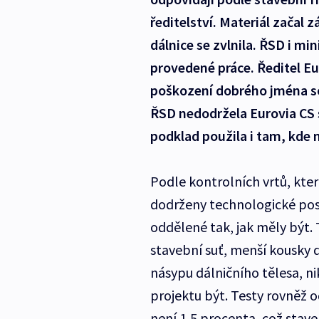
ředitelství. Materiál začal
dálnice se zvlnila. ŘSD i mi
provedené práce. Ředitel Eu
poškození dobrého jména so
ŘSD nedodržela Eurovia CS 
podklad použila i tam, kde m
Podle kontrolních vrtů, kte
dodrženy technologické post
oddělené tak, jak měly být. 
stavební suť, menší kousky 
násypu dálničního tělesa, ni
projektu být. Testy rovněž o
není 1,5 procenta, což stav