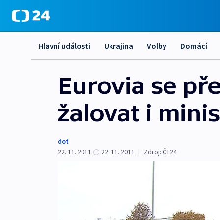
Hlavní události
Ukrajina
Volby
Domácí
Eurovia se pře
žalovat i mini
dot
22. 11. 2011
22. 11. 2011
|
Zdroj:
ČT24