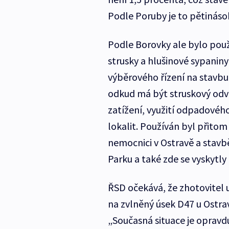
Podle Poruby je to pětinás
Podle Borovky ale bylo použ
strusky a hlušinové sypaniny
výběrového řízení na stavbu 
odkud má být struskový odva
zatížení, využití odpadovéh
lokalit. Používán byl přitom
nemocnici v Ostravě a stav
Parku a také zde se vyskytl
ŘSD očekává, že zhotovitel 
na zvlněný úsek D47 u Ostrav
„Současná situace je opravdu