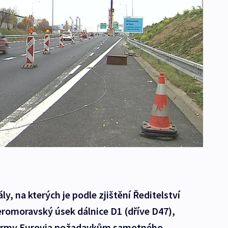
ly, na kterých je podle zjištění Ředitelství
veromoravský úsek dálnice D1 (dříve D47),
 firmy Eurovia požadavkům samotného