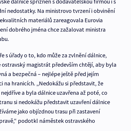
vské dálnice spřízněn s dodavatelskou firmou i s
ní nedostatky. Na ministrovo tvrzení i obvinění
ekvalitních materiálů zareagovala Eurovia
zení dobrého jména chce zažalovat ministra
ubu.
e s úřady o to, kdo může za zvlnění dálnice,
také ostravský magistrát především chtějí, aby byla
ná a bezpečná – nejlépe ještě před jejím
 na hranicích. „Nedokážu si představit, že
nejdříve a byla dálnice uzavřena až poté, co
ranu si nedokážu představit uzavření dálnice
žíváme jako objízdnou trasu při zastavení
opravě,“ podotkl náměstek ostravského