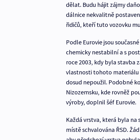
dělat. Budu hájit zájmy daňo
dálnice nekvalitně postaven
řidičů, kteří tuto vozovku m
Podle Eurovie jsou současné
chemicky nestabilní a s pos
roce 2003, kdy byla stavba 
vlastnosti tohoto materiálu
dosud nepoužil. Podobné kom
Nizozemsku, kde rovněž použ
výroby, doplnil šéf Eurovie.
Každá vrstva, která byla na
místě schvalována ŘSD. Žádn
aby předchozí vrstva nebyla