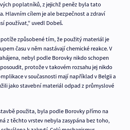
vých poplatníků, z jejichž peněz byla tato
a. Hlavním cílem je ale bezpečnost a zdraví
usí používat,“ uvedl Dobeš.
 potíže způsobené tím, že použitý materiál je
tupem času v něm nastávají chemické reakce. V
zahájena, nebyl podle Borovky nikdo schopen
 posoudit, protože v takovém rozsahu jej nikdo
plikace v současnosti mají například v Belgii a
ili jako stavební materiál odpad z průmyslové
 stavbě použita, byla podle Borovky přímo na
á z těchto vrstev nebyla zasypána bez toho,
 schválena k zakrytí. Celý mechanismus