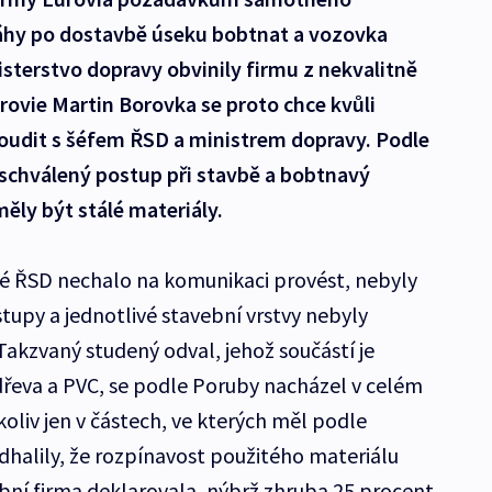
 záhy po dostavbě úseku bobtnat a vozovka
nisterstvo dopravy obvinily firmu z nekvalitně
rovie Martin Borovka se proto chce kvůli
udit s šéfem ŘSD a ministrem dopravy. Podle
schválený postup při stavbě a bobtnavý
ěly být stálé materiály.
ré ŘSD nechalo na komunikaci provést, nebyly
upy a jednotlivé stavební vrstvy nebyly
Takzvaný studený odval, jehož součástí je
dřeva a PVC, se podle Poruby nacházel v celém
koliv jen v částech, ve kterých měl podle
dhalily, že rozpínavost použitého materiálu
ební firma deklarovala, nýbrž zhruba 25 procent.