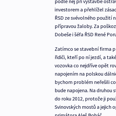
podle něj při výstavbě ostra
investorem a přehlížel zásad
ŘSD ze svévolného použití n
přípravou žaloby. Za poško
Dobeše i šéfa ŘSD René Por
Zatímco se stavební firma př
řidiči, kteří po ní jezdí, a 
vozovka co nejdříve opět rov
napojením na polskou dálnici
bychom problém neřešili co 
bude napojena. Na druhou st
do roku 2012, protože ji pou
Svinovských mostů a jejich 
primátora Aleš Boháč.