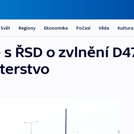
Svět
Regiony
Ekonomika
Počasí
Věda
Kultura
 s ŘSD o zvlnění D4
sterstvo