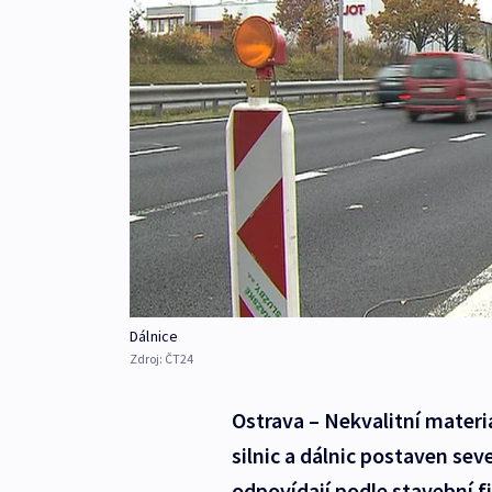
Dálnice
Zdroj:
ČT24
Ostrava – Nekvalitní materiá
silnic a dálnic postaven se
odpovídají podle stavební