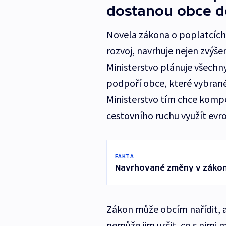
dostanou obce d
Novela zákona o poplatcích,
rozvoj, navrhuje nejen zvýše
Ministerstvo plánuje všechny
podpoří obce, které vybrané
Ministerstvo tím chce komp
cestovního ruchu využít evr
FAKTA
Navrhované změny v zákoně
Zákon může obcím nařídit, a
nemůže jim určit, co s nimi 