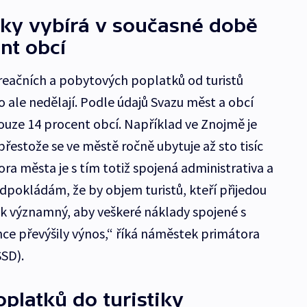
tky vybírá v současné době
nt obcí
eačních a pobytových poplatků od turistů
to ale nedělají. Podle údajů Svazu měst a obcí
ouze 14 procent obcí. Například ve Znojmě je
, přestože se ve městě ročně ubytuje až sto tisíc
ra města je s tím totiž spojená administrativa a
dpokládám, že by objem turistů, kteří přijedou
tak významný, aby veškeré náklady spojené s
ce převýšily výnos,“ říká náměstek primátora
SSD).
oplatků do turistiky