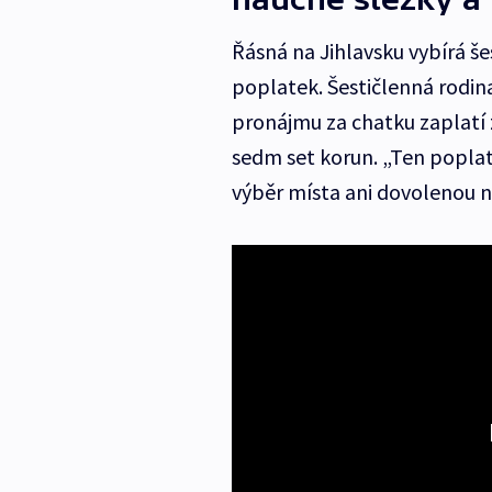
Řásná na Jihlavsku vybírá š
poplatek. Šestičlenná rodi
pronájmu za chatku zaplatí 
sedm set korun. „Ten poplate
výběr místa ani dovolenou ne