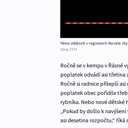
Téma Událostí v regionech: Novela chy
Zdroj:
ČT24
Ročně se v kempu v Řásné vys
poplatek odvádí asi třetina z
Ročně si radnice přilepší asi
poplatek obec pořídila tře
rybníka. Nebo nové dětské hř
„Pokud by došlo k navýšení t
asi desetina rozpočtu,“ říká