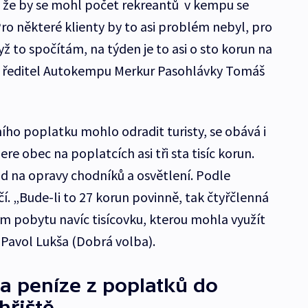
, že by se mohl počet rekreantů v kempu se
ro některé klienty by to asi problém nebyl, pro
ž to spočítám, na týden je to asi o sto korun na
u ředitel Autokempu Merkur Pasohlávky Tomáš
ího poplatku mohlo odradit turisty, se obává i
re obec na poplatcích asi tři sta tisíc korun.
d na opravy chodníků a osvětlení. Podle
í. „Bude-li to 27 korun povinně, tak čtyřčlenná
ím pobytu navíc tisícovku, kterou mohla využít
é Pavol Lukša (Dobrá volba).
a peníze z poplatků do
hřiště