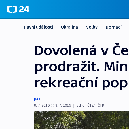
Hlavní události
Ukrajina
Volby
Domácí
Dovolená v Č
prodražit. Min
rekreační pop
pes
8. 7. 2016
8. 7. 2016
|
Zdroj:
ČT24, ČTK