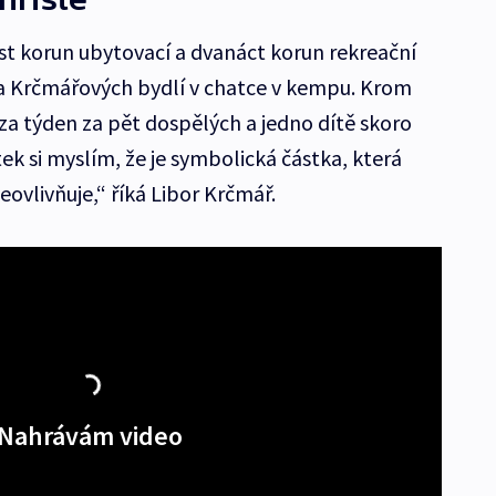
est korun ubytovací a dvanáct korun rekreační
na Krčmářových bydlí v chatce v kempu. Krom
za týden za pět dospělých a jedno dítě skoro
k si myslím, že je symbolická částka, která
ovlivňuje,“ říká Libor Krčmář.
Nahrávám video