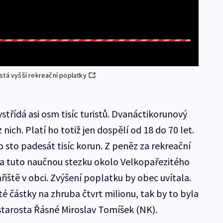
stá vyšší rekreační poplatky
třídá asi osm tisíc turistů. Dvanáctikorunový
 nich. Platí ho totiž jen dospělí od 18 do 70 let.
 o sto padesát tisíc korun. Z peněz za rekreační
ba tuto naučnou stezku okolo Velkopařezitého
iště v obci. Zvýšení poplatku by obec uvítala.
é částky na zhruba čtvrt milionu, tak by to byla
 starosta Řásné Miroslav Tomíšek (NK).