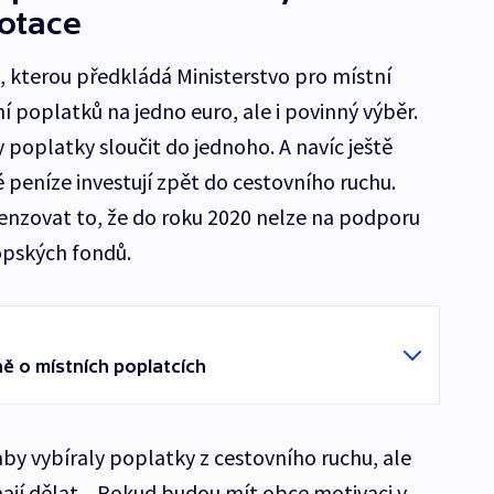
otace
 kterou předkládá Ministerstvo pro místní
ní poplatků na jedno euro, ale i povinný výběr.
 poplatky sloučit do jednoho. A navíc ještě
 peníze investují zpět do cestovního ruchu.
enzovat to, že do roku 2020 nelze na podporu
opských fondů.
 o místních poplatcích
by vybíraly poplatky z cestovního ruchu, ale
mají dělat. „Pokud budou mít obce motivaci v