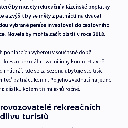
které by musely rekreační a lázeňské poplatky
e a zvýšit by se měly z patnácti na dvacet
dou vybrané peníze investovat do cestovního
e. Novela by mohla začít platit v roce 2018.
h poplatcích vyberou v současné době
kulovsku bezmála dva miliony korun. Hlavně
nádrží, kde se za sezonu ubytuje sto tisíc
m teď patnáct korun. Po jeho zvednutí na jedno
 na částku kolem tří milionů ročně.
rovozovatelé rekreačních
dlivu turistů