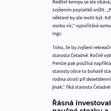
Ředitel kempu se ale obává
zvýšením poplatků snížit. „P
některé by ale mohl být. Kdy
osobu víc,“ vypočítává sum
Ingr.
Toho, že by zvýšení rekreačn
starosta Čeladné. Ročně vybe
Peníze pak používá napříkla
starosty obce to bohatě stač
rodina utratí při desetidenn
jinak,“ říká starosta Čeladn
Řásná investoval
naučné stezky a 