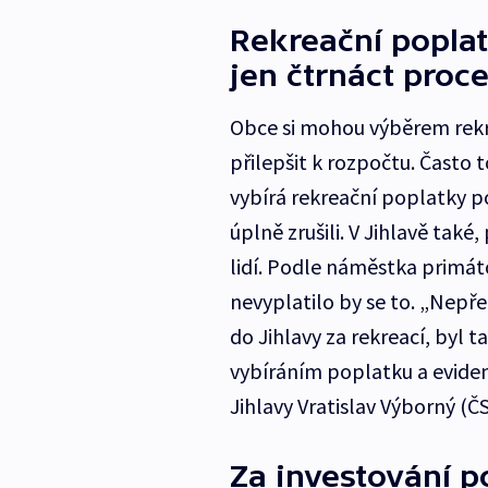
Rekreační popla
jen čtrnáct proce
Obce si mohou výběrem rekr
přilepšit k rozpočtu. Často 
vybírá rekreační poplatky p
úplně zrušili. V Jihlavě také
lidí. Podle náměstka primáto
nevyplatilo by se to. „Nepře
do Jihlavy za rekreací, byl 
vybíráním poplatku a eviden
Jihlavy Vratislav Výborný (Č
Za investování p