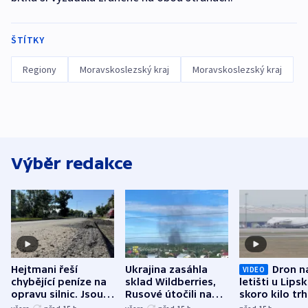
ŠTÍTKY
Regiony
Moravskoslezský kraj
Moravskoslezský kraj
Výběr redakce
Hejtmani řeší
Ukrajina zasáhla
Dron n
VIDEO
chybějící peníze na
sklad Wildberries,
letišti u Lips
opravu silnic. Jsou
Rusové útočili na
skoro kilo trh
nenárokové, namítá
trh, hasiče či
indicie ukazuj