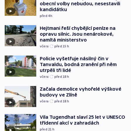
obecní volby nebudou, nesestavili
kandidátku
před 4
h
Hejtmani řeší chybějící peníze na
opravu silnic. Jsou nenárokové,
namítá ministerstvo
včera
před 15
h
Policie vyšetřuje násilný čin v
Tanvaldu, bodná zranění při něm
utrpěli tři lidé
včera
před 18
h
Začala demolice vyhořelé výškové
budovy ve Zlíně
včera
před 18
h
Vila Tugendhat slaví 25 let v UNESCO
třídenní akcí v zahradách
před 21
h