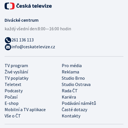
Divácké centrum
každý všední den:
8:00—16:00 hodin
261 136 113
info@ceskatelevize.cz
TV program
Pro média
Živé vysílání
Reklama
TV poplatky
Studio Brno
Teletext
Studio Ostrava
Podcasty
Rada ČT
Počasí
Kariéra
E-shop
Podávání námětů
Mobilní a TV aplikace
Časté dotazy
Vše o ČT
Kontakty