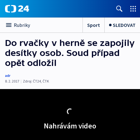
Sport
SLEDOVAT
Rubriky
Do rvačky v herně se zapojily
desítky osob. Soud případ
opět odložil
adr
8. 2. 2017
|
Zdroj:
ČT24, ČTK
Nahrávám video