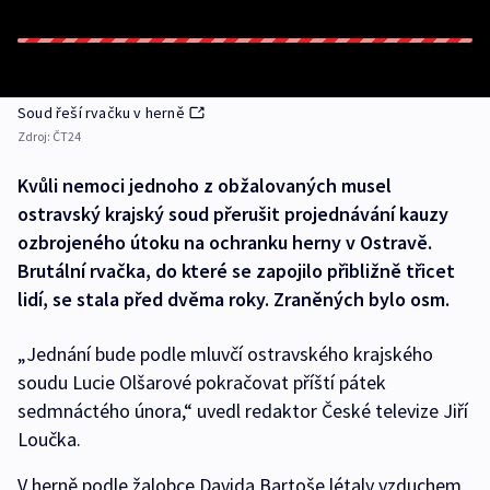
Soud řeší rvačku v herně
Zdroj:
ČT24
Kvůli nemoci jednoho z obžalovaných musel
ostravský krajský soud přerušit projednávání kauzy
ozbrojeného útoku na ochranku herny v Ostravě.
Brutální rvačka, do které se zapojilo přibližně třicet
lidí, se stala před dvěma roky. Zraněných bylo osm.
„Jednání bude podle mluvčí ostravského krajského
soudu Lucie Olšarové pokračovat příští pátek
sedmnáctého února,“ uvedl redaktor České televize Jiří
Loučka.
V herně podle žalobce Davida Bartoše létaly vzduchem