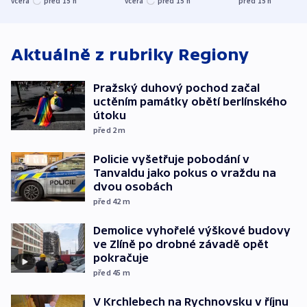
včera
před 15
h
včera
před 15
h
před 15
h
ministerstvo
stadion
Rusko
Aktuálně z rubriky
Regiony
Pražský duhový pochod začal
uctěním památky obětí berlínského
útoku
před 2
m
Policie vyšetřuje pobodání v
Tanvaldu jako pokus o vraždu na
dvou osobách
před 42
m
Demolice vyhořelé výškové budovy
ve Zlíně po drobné závadě opět
pokračuje
před 45
m
V Krchlebech na Rychnovsku v říjnu