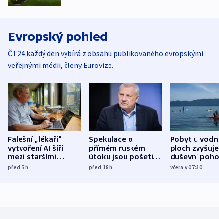
Evropský pohled
ČT24 každý den vybírá z obsahu publikovaného evropskými
veřejnými médii, členy Eurovize.
Falešní „lékaři“
Spekulace o
Pobyt u vodn
vytvoření AI šíří
přímém ruském
ploch zvyšuje
mezi staršími
útoku jsou pošetilé,
duševní poho
Poláky nebezpečné
míní estonský
ukázala
před 5
h
před 18
h
včera v 07:30
zdravotní rady
bezpečnostní
mezinárodní 
expert