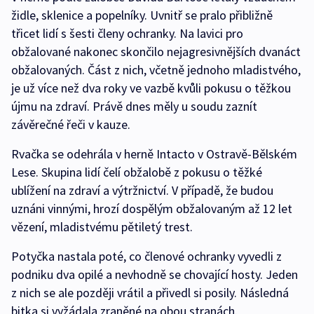
židle, sklenice a popelníky. Uvnitř se pralo přibližně
třicet lidí s šesti členy ochranky. Na lavici pro
obžalované nakonec skončilo nejagresivnějších dvanáct
obžalovaných. Část z nich, včetně jednoho mladistvého,
je už více než dva roky ve vazbě kvůli pokusu o těžkou
újmu na zdraví. Právě dnes měly u soudu zaznít
závěrečné řeči v kauze.
Rvačka se odehrála v herně Intacto v Ostravě-Bělském
Lese. Skupina lidí čelí obžalobě z pokusu o těžké
ublížení na zdraví a výtržnictví. V případě, že budou
uznáni vinnými, hrozí dospělým obžalovaným až 12 let
vězení, mladistvému pětiletý trest.
Potyčka nastala poté, co členové ochranky vyvedli z
podniku dva opilé a nevhodně se chovající hosty. Jeden
z nich se ale později vrátil a přivedl si posily. Následná
bitka si vyžádala zraněné na obou stranách.