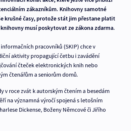
 potenciálním zákazníkům. Knihovny samotné
e krušné časy, protože stát jim přestane platit
ré knihovny musí poskytovat ze zákona zdarma.
a informačních pracovníků (SKIP) chce v
ční aktivity propagující četbu i zavádění
jčování čteček elektronických knih nebo
ným čtenářům a seniorům domů.
dy v roce zvát k autorským čtením a besedám
měří na významná výročí spojená s letošním
Charlese Dickense, Boženy Němcové či Jiřího