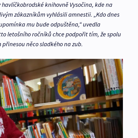
 v havlíčkobrodské knihovně Vysočina, kde na
ivým zákazníkům vyhlásili amnestii. „Kdo dnes
y, upomínka mu bude odpuštěna,“ uvedla
to letošního ročníků chce podpořit tím, že spolu
 přinesou něco sladkého na zub.