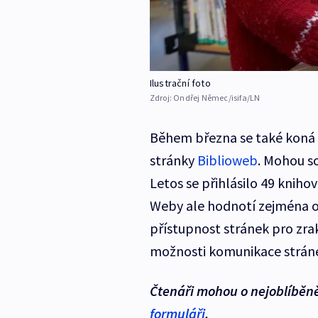
Ilustrační foto
Zdroj:
Ondřej Němec/isifa/LN
Během března se také koná s
stránky
Biblioweb
. Mohou so
Letos se přihlásilo 49 kniho
Weby ale hodnotí zejména o
přístupnost stránek pro zra
možnosti komunikace stráne
Čtenáři mohou o nejoblíběně
formuláři
.