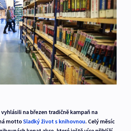
 vyhlásili na březen tradičně kampaň na
 má motto
Sladký život s knihovnou
. Celý měsíc
ihovnách konat akce, které ještě více přiblíží