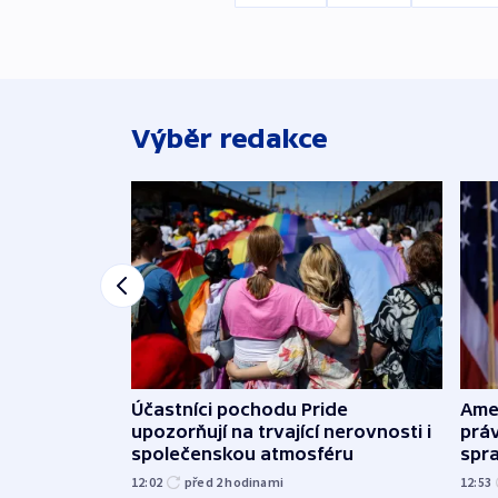
Výběr redakce
Účastníci pochodu Pride
Ame
upozorňují na trvající nerovnosti i
práv
společenskou atmosféru
spr
12:02
před 2
hodinami
12:53