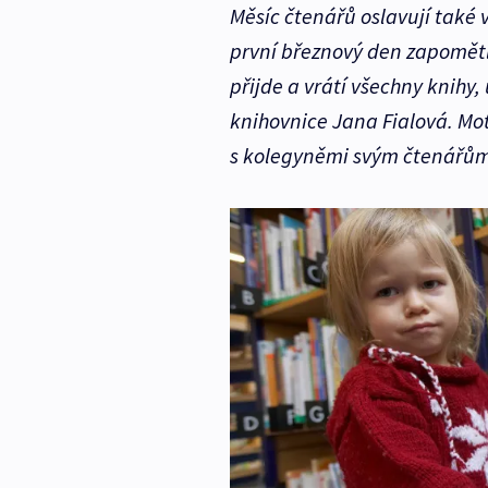
Měsíc čtenářů oslavují také
první březnový den zapomětl
přijde a vrátí všechny knih
knihovnice Jana Fialová. Mot
s kolegyněmi svým čtenářům