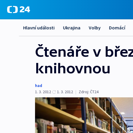
Hlavní události
Ukrajina
Volby
Domácí
Čtenáře v břez
knihovnou
had
1. 3. 2012
1. 3. 2012
|
Zdroj:
ČT24