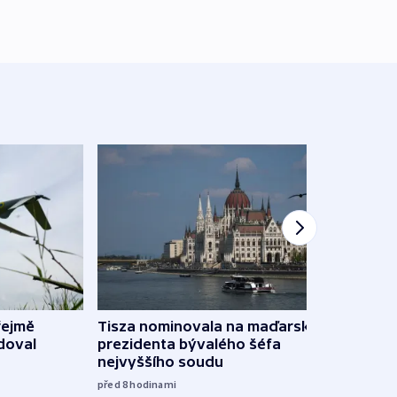
řejmě
Tisza nominovala na maďarského
Ruský
doval
prezidenta bývalého šéfa
čtyři 
nejvyššího soudu
08:20
před 8
hodinami