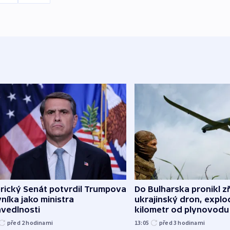
rický Senát potvrdil Trumpova
Do Bulharska pronikl z
níka jako ministra
ukrajinský dron, explo
avedlnosti
kilometr od plynovodu
před 2
hodinami
13:05
před 3
hodinami