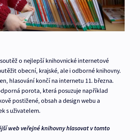
outěž o nejlepší knihovnické internetové
utěžit obecní, krajské, ale i odborné knihovny.
ven, hlasování končí na internetu 11. března.
dporná porota, která posuzuje například
kově postižené, obsah a design webu a
k s uživatelem.
jší web veřejné knihovny hlasovat v tomto