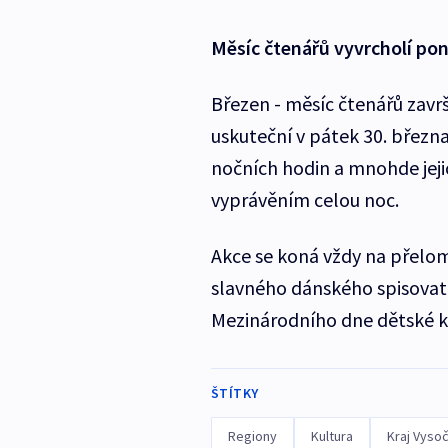
Měsíc čtenářů vyvrcholí p
Březen - měsíc čtenářů završ
uskuteční v pátek 30. březn
nočních hodin a mnohde jejic
vyprávěním celou noc.
Akce se koná vždy na přelom
slavného dánského spisovat
Mezinárodního dne dětské kni
ŠTÍTKY
Regiony
Kultura
Kraj Vysoč