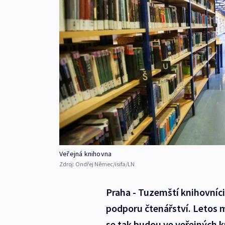
Veřejná knihovna
Zdroj:
Ondřej Němec/isifa/LN
Praha - Tuzemští knihovníci
podporu čtenářství. Letos
se tak budou ve veřejných kn