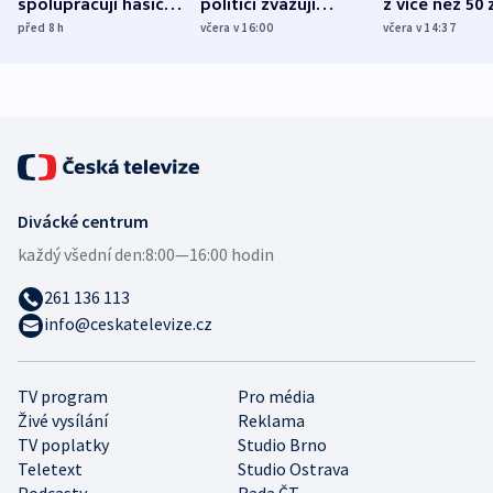
spolupracují hasiči z
politici zvažují
z více než 50 
různých zemí
dohodu o
Bojovali na s
před 8
h
včera v 16:00
včera v 14:37
demografii
Ruska
Divácké centrum
každý všední den:
8:00—16:00 hodin
261 136 113
info@ceskatelevize.cz
TV program
Pro média
Živé vysílání
Reklama
TV poplatky
Studio Brno
Teletext
Studio Ostrava
Podcasty
Rada ČT