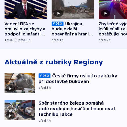
Vedení FIFA se
Ukrajina
Zbytečné výj
VIDEO
omluvilo za chyby a
buduje další
kvůli eCallu a
podpořilo Infantina.
opevnění na hranici
obtěžující ho
UEFA trvá na
s Běloruskem
zdržují záchr
17:34
před 1
h
před 1
h
před 2
h
bojkotu
Aktuálně z rubriky
Regiony
České firmy usilují o zakázky
VIDEO
při dostavbě Dukovan
před 3
h
Sběr starého železa pomáhá
dobrovolným hasičům financovat
techniku i akce
před 4
h