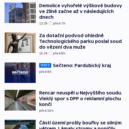
Demolice vyhořelé výškové budovy
ve Zlíně začne až v následujících
dnech
12:29
před 7
h
Za dotační podvod ohledně
Technologického parku poslal soud
do vězení dva muže
15:19
před 8
h
Sečteno: Pardubický kraj
VIDEO
před 8
h
Rencar neuspěl u Nejvyššího soudu.
Vleklý spor s DPP o reklamní plochu
končí
před 10
h
Částí území prošly bouřky se silným
větrem. Lámaly stromy a poničily