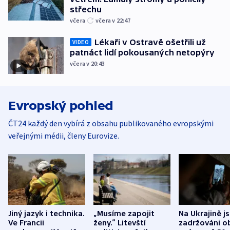
střechu
včera
včera v 22:47
Lékaři v Ostravě ošetřili už
VIDEO
patnáct lidí pokousaných netopýry
včera v 20:43
Evropský pohled
ČT24 každý den vybírá z obsahu publikovaného evropskými
veřejnými médii, členy Eurovize.
Jiný jazyk i technika.
„Musíme zapojit
Na Ukrajině j
Ve Francii
ženy.“ Litevští
zadržováni o