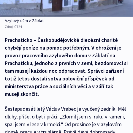
Azylový dům v Záblatí
Zdroj:
ČT24
Prachaticko – Českobudějovické diecézní charitě
chybějí peníze na pomoc potřebným. V ohrožení je
provoz pracovního azylového domu v Záblatí na
Prachaticku, jednoho z prvních v zemi, bezdomovci si
tam musejí každou noc odpracovat. Správci zařízení
totiž letos dostali sotva poloviční příspěvek od
ministerstva práce a sociálních věcí a v září tak
musejí skončit.
Šestapadesátiletý Václav Vrabec je vyučený zedník. Měl
dluhy, přišel o byt i práci: „Zlomil jsem si ruku v rameni,
spal jsem v lese v krmelci.“ Od prosince je v azylovém
domě, pracuje v truhlárně. Právě dává dohromady