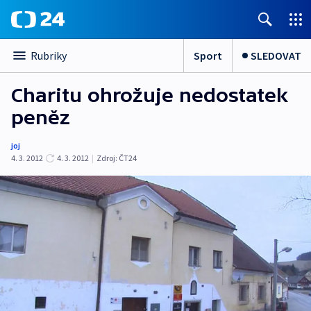
Sport
SLEDOVAT
Rubriky
Charitu ohrožuje nedostatek
peněz
joj
4. 3. 2012
4. 3. 2012
|
Zdroj:
ČT24