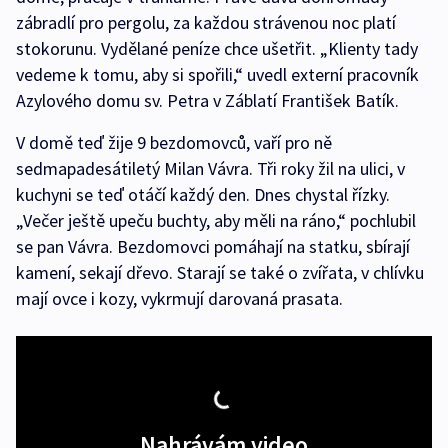
zábradlí pro pergolu, za každou strávenou noc platí
stokorunu. Vydělané peníze chce ušetřit. „Klienty tady
vedeme k tomu, aby si spořili,“ uvedl externí pracovník
Azylového domu sv. Petra v Záblatí František Batík.
V domě teď žije 9 bezdomovců, vaří pro ně
sedmapadesátiletý Milan Vávra. Tři roky žil na ulici, v
kuchyni se teď otáčí každý den. Dnes chystal řízky.
„Večer ještě upeču buchty, aby měli na ráno,“ pochlubil
se pan Vávra. Bezdomovci pomáhají na statku, sbírají
kamení, sekají dřevo. Starají se také o zvířata, v chlívku
mají ovce i kozy, vykrmují darovaná prasata.
Nahrávám video