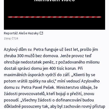
Reportáž Aleše Hazuky
Zdroj:
ČT24
Azylový dům sv. Petra funguje už šest let, prošlo jím
zhruba 300 mužů bez domova. Jenže provoz teď
ohrožuje nedostatek peněz, z požadovaného milionu
dostali správci domu jen 400 tisíc korun. Při
maximálních úsporách vydrží do září. „Klienti by se
potom vrátili zpátky na ulici,“ míní vedoucí Azylového
domu sv. Petra Pavel Pešek. Ministerstvo slibuje, že
žádosti provozovatelů, kteří bojují o přežití, znovu
posoudí. „Všechny žádosti o dofinancování budou
důkladně posouzeny tak, aby byl zachován rovný přístup