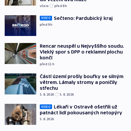
včera
před 8
h
Sečteno: Pardubický kraj
VIDEO
před 9
h
Rencar neuspěl u Nejvyššího soudu.
Vleklý spor s DPP o reklamní plochu
končí
před 11
h
Částí území prošly bouřky se silným
větrem. Lámaly stromy a poničily
střechu
5. 8. 2026
5. 8. 2026
Lékaři v Ostravě ošetřili už
VIDEO
patnáct lidí pokousaných netopýry
5. 8. 2026