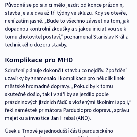
Původně se po silnici mělo jezdit od konce prázdnin,
stavba je ale dva až tři týdny ve skluzu. Kdy se otevře,
není zatím jasné. „Bude to všechno záviset na tom, jak
dopadnou kontrolní zkoušky a s jakou iniciativou se k
tomu zhotovitel postaví,“ poznamenal Stanislav Král z
technického dozoru stavby.
Komplikace pro MHD
Sdružení plánuje dokončit stavbu co nejdřív. Zpoždění
uzavírky by znamenalo i komplikace pro několik linek
městské hromadné dopravy. „Pokud by k tomu
skutečně došlo, tak i v září by se jezdilo podle
prázdninových jízdních řádů s vloženými školními spoji,“
řekl náměstek primátora Pardubic pro dopravu, správu
majetku a investice Jan Hrabal (ANO).
Úsek u Trnové je jednodušší částí pardubického