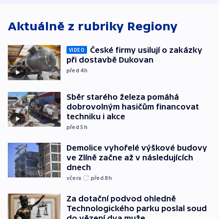
Aktuálně z rubriky
Regiony
České firmy usilují o zakázky
VIDEO
při dostavbě Dukovan
před 4
h
Sběr starého železa pomáhá
dobrovolným hasičům financovat
techniku i akce
před 5
h
Demolice vyhořelé výškové budovy
ve Zlíně začne až v následujících
dnech
včera
před 8
h
Za dotační podvod ohledně
Technologického parku poslal soud
do vězení dva muže