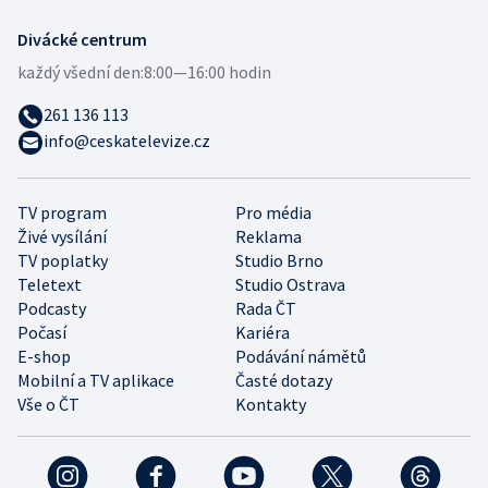
Divácké centrum
každý všední den:
8:00—16:00 hodin
261 136 113
info@ceskatelevize.cz
TV program
Pro média
Živé vysílání
Reklama
TV poplatky
Studio Brno
Teletext
Studio Ostrava
Podcasty
Rada ČT
Počasí
Kariéra
E-shop
Podávání námětů
Mobilní a TV aplikace
Časté dotazy
Vše o ČT
Kontakty