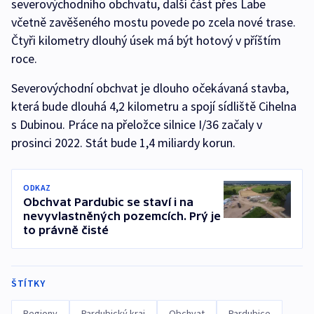
severovýchodního obchvatu, další část přes Labe
včetně zavěšeného mostu povede po zcela nové trase.
Čtyři kilometry dlouhý úsek má být hotový v příštím
roce.
Severovýchodní obchvat je dlouho očekávaná stavba,
která bude dlouhá 4,2 kilometru a spojí sídliště Cihelna
s Dubinou. Práce na přeložce silnice I/36 začaly v
prosinci 2022. Stát bude 1,4 miliardy korun.
ODKAZ
Obchvat Pardubic se staví i na
nevyvlastněných pozemcích. Prý je
to právně čisté
ŠTÍTKY
Regiony
Pardubický kraj
Obchvat
Pardubice