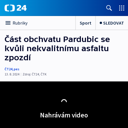
Sport
SLEDOVAT
Rubriky
Část obchvatu Pardubic se
kvůli nekvalitnímu asfaltu
zpozdí
ČT24
,
pes
13. 8. 2024
|
Zdroj:
ČT24
,
ČTK
Nahrávám video