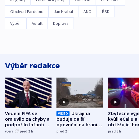
Obchvat Pardubic
Jan Hrabal
ANO
ŘSD
Výběr
Asfalt
Doprava
Výběr redakce
Vedení FIFA se
Ukrajina
Zbytečné výj
VIDEO
omluvilo za chyby a
buduje další
kvůli eCallu a
podpořilo Infantina.
opevnění na hranici
obtěžující ho
UEFA trvá na
s Běloruskem
zdržují záchr
včera
před 2
h
před 2
h
před 3
h
bojkotu