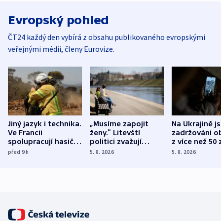
Evropský pohled
ČT24 každý den vybírá z obsahu publikovaného evropskými
veřejnými médii, členy Eurovize.
Jiný jazyk i technika.
„Musíme zapojit
Na Ukrajině j
Ve Francii
ženy.“ Litevští
zadržováni o
spolupracují hasiči z
politici zvažují
z více než 50 
různých zemí
dohodu o
Bojovali na s
před 9
h
5. 8. 2026
5. 8. 2026
demografii
Ruska