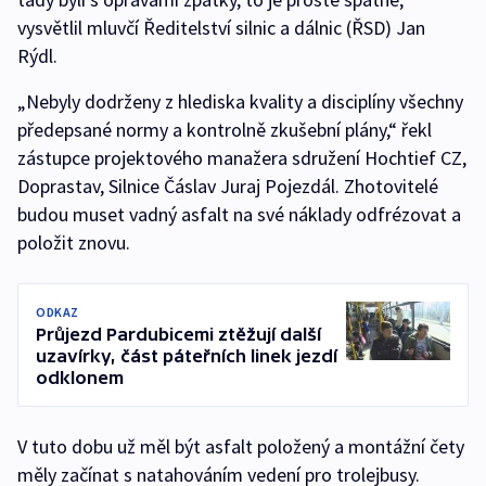
vysvětlil mluvčí Ředitelství silnic a dálnic (ŘSD) Jan
Rýdl.
„Nebyly dodrženy z hlediska kvality a disciplíny všechny
předepsané normy a kontrolně zkušební plány,“ řekl
zástupce projektového manažera sdružení Hochtief CZ,
Doprastav, Silnice Čáslav Juraj Pojezdál. Zhotovitelé
budou muset vadný asfalt na své náklady odfrézovat a
položit znovu.
ODKAZ
Průjezd Pardubicemi ztěžují další
uzavírky, část páteřních linek jezdí
odklonem
V tuto dobu už měl být asfalt položený a montážní čety
měly začínat s natahováním vedení pro trolejbusy.