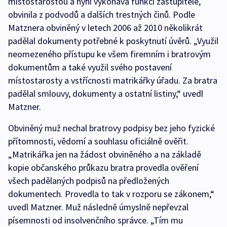
místostarostou a nyní vykonává funkci zastupitele,
obvinila z podvodů a dalších trestných činů. Podle
Matznera obviněný v letech 2006 až 2010 několikrát
padělal dokumenty potřebné k poskytnutí úvěrů. „Využil
neomezeného přístupu ke všem firemním i bratrovým
dokumentům a také využil svého postavení
místostarosty a vstřícnosti matrikářky úřadu. Za bratra
padělal smlouvy, dokumenty a ostatní listiny,“ uvedl
Matzner.
Obviněný muž nechal bratrovy podpisy bez jeho fyzické
přítomnosti, vědomí a souhlasu oficiálně ověřit.
„Matrikářka jen na žádost obviněného a na základě
kopie občanského průkazu bratra provedla ověření
všech padělaných podpisů na předložených
dokumentech. Provedla to tak v rozporu se zákonem,“
uvedl Matzner. Muž následně úmyslně nepřevzal
písemnosti od insolvenčního správce. „Tím mu