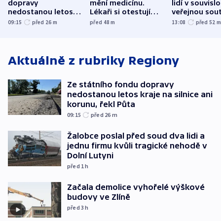
dopravy
mění medicínu.
lidí v souvislo
nedostanou letos
Lékaři si otestují
veřejnou sout
kraje na silnice ani
každý řez, říká
Správy železn
09:15
před 26
m
před 48
m
13:08
před 52
korunu, řekl Půta
český expert
Aktuálně z rubriky
Regiony
Ze státního fondu dopravy
nedostanou letos kraje na silnice ani
korunu, řekl Půta
09:15
před 26
m
Žalobce poslal před soud dva lidi a
jednu firmu kvůli tragické nehodě v
Dolní Lutyni
před 1
h
Začala demolice vyhořelé výškové
budovy ve Zlíně
před 3
h