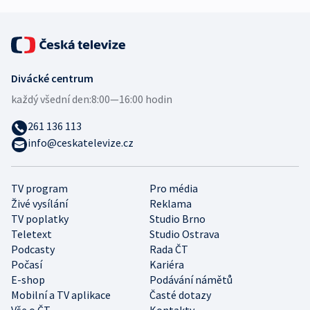
Divácké centrum
každý všední den:
8:00—16:00 hodin
261 136 113
info@ceskatelevize.cz
TV program
Pro média
Živé vysílání
Reklama
TV poplatky
Studio Brno
Teletext
Studio Ostrava
Podcasty
Rada ČT
Počasí
Kariéra
E-shop
Podávání námětů
Mobilní a TV aplikace
Časté dotazy