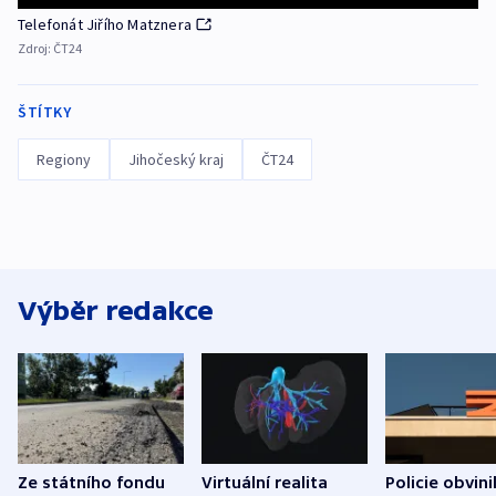
Telefonát Jiřího Matznera
Zdroj:
ČT24
ŠTÍTKY
Regiony
Jihočeský kraj
ČT24
Výběr redakce
Ze státního fondu
Virtuální realita
Policie obvini