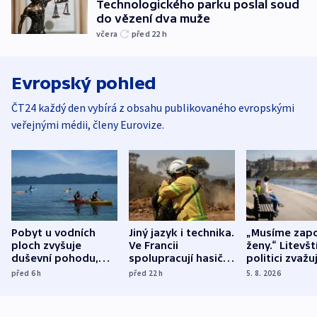
Technologického parku poslal soud
do vězení dva muže
včera
před 22
h
Evropský pohled
ČT24 každý den vybírá z obsahu publikovaného evropskými
veřejnými médii, členy Eurovize.
Pobyt u vodních
Jiný jazyk i technika.
„Musíme zapo
ploch zvyšuje
Ve Francii
ženy.“ Litevšt
duševní pohodu,
spolupracují hasiči z
politici zvažuj
ukázala
různých zemí
dohodu o
před 6
h
před 22
h
5. 8. 2026
mezinárodní studie
demografii