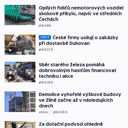
Opilých řidičů nemotorových vozidel
skokově přibylo, nejvíc ve středních
Čechách
před 8
h
České firmy usilují o zakázky
VIDEO
při dostavbě Dukovan
před 17
h
Sběr starého železa pomáhá
dobrovolným hasičům financovat
techniku i akce
před 19
h
Demolice vyhořelé výškové budovy
ve Zlíně začne až v následujících
dnech
včera
před 21
h
Za dotační podvod ohledně