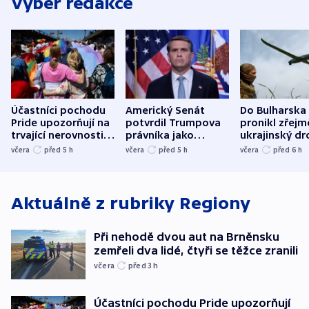
Výběr redakce
Účastníci pochodu
Americký Senát
Do Bulharska
Pride upozorňují na
potvrdil Trumpova
pronikl zřejm
trvající nerovnosti i
právníka jako
ukrajinský dr
společenskou
ministra
explodoval k
včera
před 5
h
včera
před 5
h
včera
před 6
h
atmosféru
spravedlnosti
od plynovod
Aktuálně z rubriky
Regiony
Při nehodě dvou aut na Brněnsku
zemřeli dva lidé, čtyři se těžce zranili
včera
před 3
h
Účastníci pochodu Pride upozorňují