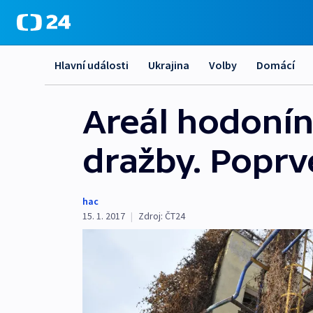
Hlavní události
Ukrajina
Volby
Domácí
Areál hodonín
dražby. Poprvé
hac
15. 1. 2017
|
Zdroj:
ČT24