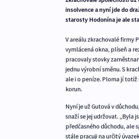
insolvence a nyní jde do dr
starosty Hodonína je ale st
V areálu zkrachovalé firmy 
vymlácená okna, plíseň a rez
pracovaly stovky zaměstnanců
jednu výrobní směnu. S krac
ale i o peníze. Ploma jí totiž 
korun.
Nyní je už Gutová v důchodu
snaží se jej udržovat. „Byla
předčasného důchodu, ale sp
stále pracuji na určitý úvaze