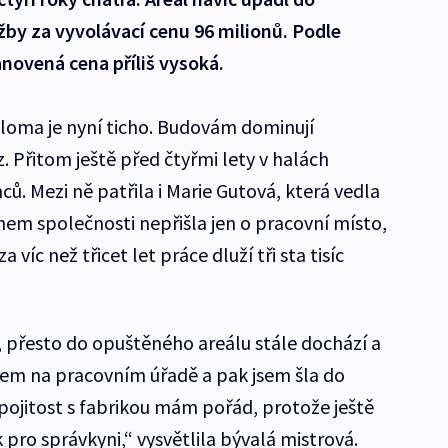
ažby za vyvolávací cenu 96 milionů. Podle
anovená cena příliš vysoká.
Ploma je nyní ticho. Budovám dominují
. Přitom ještě před čtyřmi lety v halách
. Mezi ně patřila i Marie Gutová, která vedla
hem společnosti nepřišla jen o pracovní místo,
za víc než třicet let práce dluží tři sta tisíc
, přesto do opuštěného areálu stále dochází a
 jsem na pracovním úřadě a pak jsem šla do
ojitost s fabrikou mám pořád, protože ještě
k pro správkyni,“ vysvětlila bývalá mistrová.