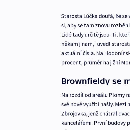
Starosta Lúčka doufá, že se
si, aby se tam znovu rozběhl
Lidé tady určitě jsou. Ti, kte
někam jinam,“ uvedl starosta
aktuální čísla. Na Hodoníns
procent, průměr na jižní Mor
Brownfieldy se m
Na rozdíl od areálu Plomy na
své nové využití našly. Mezi
Zbrojovka, jenž chátral dvace
kancelářemi. První budovy p