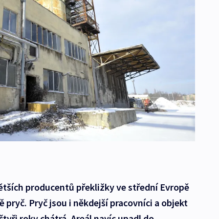
ětších producentů překližky ve střední Evropě
 pryč. Pryč jsou i někdejší pracovníci a objekt
tyři roky chátrá. Areál navíc upadl do