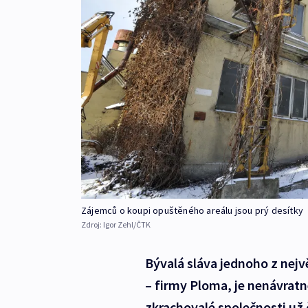
Zájemců o koupi opuštěného areálu jsou prý desítky
Zdroj:
Igor Zehl/ČTK
Bývalá sláva jednoho z nejv
– firmy Ploma, je nenávratně
zkrachovalé společnosti už č