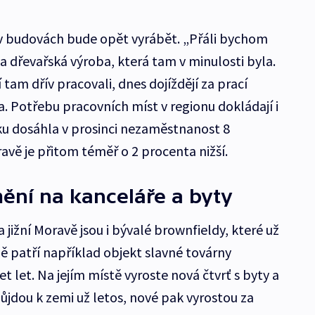
 v budovách bude opět vyrábět. „Přáli bychom
a dřevařská výroba, která tam v minulosti byla.
ří tam dřív pracovali, dnes dojíždějí za prací
. Potřebu pracovních míst v regionu dokládají i
ku dosáhla v prosinci nezaměstnanost 8
avě je přitom téměř o 2 procenta nižší.
ění na kanceláře a byty
 jižní Moravě jsou i bývalé brownfieldy, které už
 ně patří například objekt slavné továrny
t let. Na jejím místě vyroste nová čtvrť s byty a
ůjdou k zemi už letos, nové pak vyrostou za