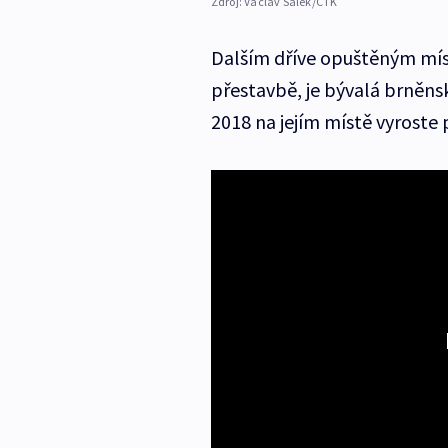
Zdroj:
Václav Šálek/ČTK
Dalším dříve opuštěným míst
přestavbě, je bývalá brněnsk
2018 na jejím místě vyrost