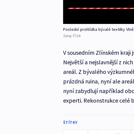
Poslední prohlídka bývalé textilky Vln
Zdroj:
ČT24
V sousedním Zlínském kraji j
Největší a nejslavnější z ni
areál. Z bývalého výzkumnéh
prázdná ruina, nyní ale are
nyní zabydlují například ob
experti. Rekonstrukce celé b
ŠTÍTKY