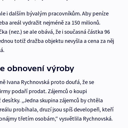
 ale i dalším bývalým pracovníkům. Aby peníze
eba areál vydražit nejméně za 150 milionů.
a (nez.) se ale obává, že i současná částka 96
jednou totiž dražba objektu nevyšla a cena za něj
á.
je obnovení výroby
ně Ivana Rychnovská proto doufá, že se
irmy podaří prodat. Zájemců o koupi
ž desítky. „Jedna skupina zájemců by chtěla
eálu probíhala, druzí jsou spíš developeři, kteří
pronájmy třetím osobám,“ vysvětlila Rychnovská.