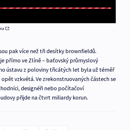
ěna
sou pak více než tři desítky brownfieldů.
ch je přímo ve Zlíně – baťovský průmyslový
o ústavu z poloviny třicátých let byla už téměř
ál opět vzkvétá. Ve zrekonstruovaných částech se
chodníci, designéři nebo počítačoví
udovy přijde na čtvrt miliardy korun.