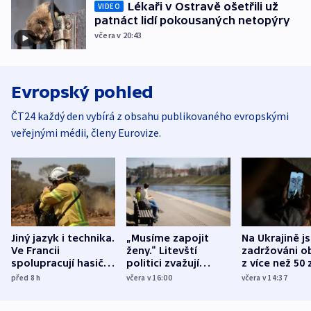
Lékaři v Ostravě ošetřili už
VIDEO
patnáct lidí pokousaných netopýry
včera v 20:43
Evropský pohled
ČT24 každý den vybírá z obsahu publikovaného evropskými
veřejnými médii, členy Eurovize.
Jiný jazyk i technika.
„Musíme zapojit
Na Ukrajině j
Ve Francii
ženy.“ Litevští
zadržováni o
spolupracují hasiči z
politici zvažují
z více než 50 
různých zemí
dohodu o
Bojovali na s
před 8
h
včera v 16:00
včera v 14:37
demografii
Ruska