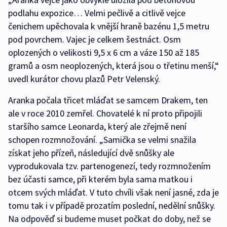
podlahu expozice… Velmi pečlivě a citlivě vejce
čenichem upěchovala k vnější hraně bazénu 1,5 metru
pod povrchem. Vajec je celkem šestnáct. Osm
oplozených o velikosti 9,5 x 6 cm a váze 150 až 185
gramů a osm neoplozených, která jsou o třetinu menší,“
uvedl kurátor chovu plazů Petr Velenský.
Aranka počala třicet mláďat se samcem Drakem, ten
ale v roce 2010 zemřel. Chovatelé k ní proto připojili
staršího samce Leonarda, který ale zřejmě není
schopen rozmnožování. „Samička se velmi snažila
získat jeho přízeň, následující dvě snůšky ale
vyprodukovala tzv. partenogenezí, tedy rozmnožením
bez účasti samce, při kterém byla sama matkou i
otcem svých mláďat. V tuto chvíli však není jasné, zda je
tomu tak i v případě prozatím poslední, nedělní snůšky.
Na odpověď si budeme muset počkat do doby, než se