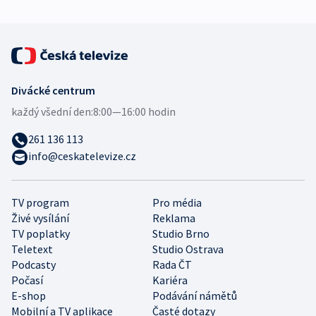
Divácké centrum
každý všední den:
8:00—16:00 hodin
261 136 113
info@ceskatelevize.cz
TV program
Pro média
Živé vysílání
Reklama
TV poplatky
Studio Brno
Teletext
Studio Ostrava
Podcasty
Rada ČT
Počasí
Kariéra
E-shop
Podávání námětů
Mobilní a TV aplikace
Časté dotazy