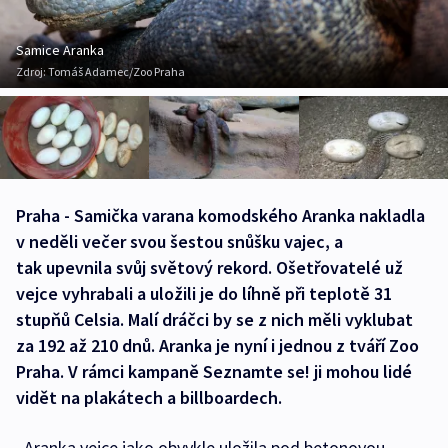
Samice Aranka
Zdroj:
Tomáš Adamec/Zoo Praha
Praha - Samička varana komodského Aranka nakladla
v neděli večer svou šestou snůšku vajec, a
tak upevnila svůj světový rekord. Ošetřovatelé už
vejce vyhrabali a uložili je do líhně při teplotě 31
stupňů Celsia. Malí dráčci by se z nich měli vyklubat
za 192 až 210 dnů. Aranka je nyní i jednou z tváří Zoo
Praha. V rámci kampaně Seznamte se! ji mohou lidé
vidět na plakátech a billboardech.
„Aranka vejce jako obvykle uložila pod betonovou