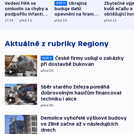
Vedení FIFA se
Ukrajina
Zbytečné výj
VIDEO
omluvilo za chyby a
buduje další
kvůli eCallu a
podpořilo Infantina.
opevnění na hranici
obtěžující ho
UEFA trvá na
s Běloruskem
zdržují záchr
17:34
před 1
h
před 1
h
před 2
h
bojkotu
Aktuálně z rubriky
Regiony
České firmy usilují o zakázky
VIDEO
při dostavbě Dukovan
před 3
h
Sběr starého železa pomáhá
dobrovolným hasičům financovat
techniku i akce
před 4
h
Demolice vyhořelé výškové budovy
ve Zlíně začne až v následujících
dnech