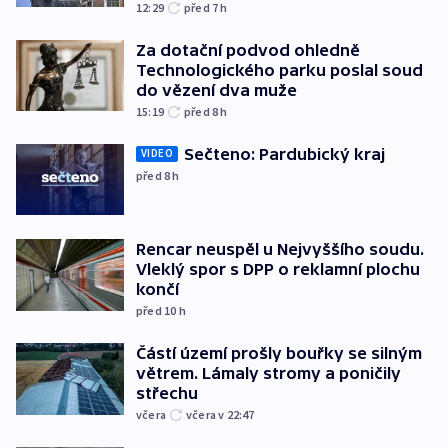
12:29
před 7
h
Za dotační podvod ohledně
Technologického parku poslal soud
do vězení dva muže
15:19
před 8
h
Sečteno: Pardubický kraj
VIDEO
před 8
h
Rencar neuspěl u Nejvyššího soudu.
Vleklý spor s DPP o reklamní plochu
končí
před 10
h
Částí území prošly bouřky se silným
větrem. Lámaly stromy a poničily
střechu
včera
včera v 22:47