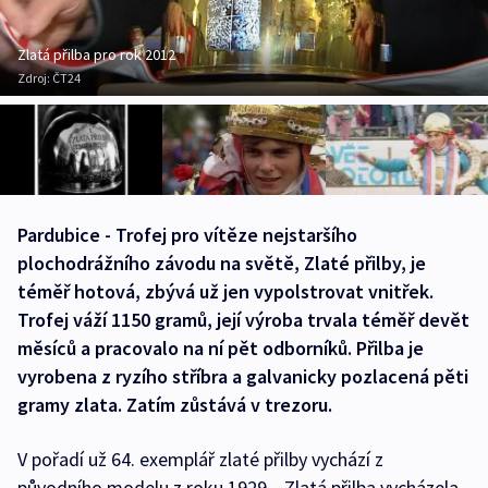
Zlatá přilba pro rok 2012
Zdroj:
ČT24
Pardubice - Trofej pro vítěze nejstaršího
plochodrážního závodu na světě, Zlaté přilby, je
téměř hotová, zbývá už jen vypolstrovat vnitřek.
Trofej váží 1150 gramů, její výroba trvala téměř devět
měsíců a pracovalo na ní pět odborníků. Přilba je
vyrobena z ryzího stříbra a galvanicky pozlacená pěti
gramy zlata. Zatím zůstává v trezoru.
V pořadí už 64. exemplář zlaté přilby vychází z
původního modelu z roku 1929. „Zlatá přilba vycházela