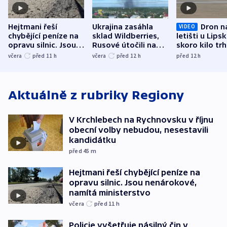
Hejtmani řeší
Ukrajina zasáhla
Dron n
VIDEO
chybějící peníze na
sklad Wildberries,
letišti u Lips
opravu silnic. Jsou
Rusové útočili na
skoro kilo trh
nenárokové, namítá
trh, hasiče či
indicie ukazuj
včera
před 11
h
včera
před 12
h
před 12
h
ministerstvo
stadion
Rusko
Aktuálně z rubriky
Regiony
V Krchlebech na Rychnovsku v říjnu
obecní volby nebudou, nesestavili
kandidátku
před 45
m
Hejtmani řeší chybějící peníze na
opravu silnic. Jsou nenárokové,
namítá ministerstvo
včera
před 11
h
Policie vyšetřuje násilný čin v