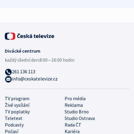
zdravotní rady
bezpečnostní
mezinárodní 
expert
Divácké centrum
každý všední den:
8:00—16:00 hodin
261 136 113
info@ceskatelevize.cz
TV program
Pro média
Živé vysílání
Reklama
TV poplatky
Studio Brno
Teletext
Studio Ostrava
Podcasty
Rada ČT
Počasí
Kariéra