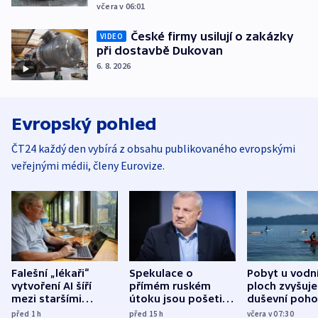
včera v 06:01
České firmy usilují o zakázky
VIDEO
při dostavbě Dukovan
6. 8. 2026
Evropský pohled
ČT24 každý den vybírá z obsahu publikovaného evropskými
veřejnými médii, členy Eurovize.
Falešní „lékaři“
Spekulace o
Pobyt u vodn
vytvoření AI šíří
přímém ruském
ploch zvyšuje
mezi staršími
útoku jsou pošetilé,
duševní poho
Poláky nebezpečné
míní estonský
ukázala
před 1
h
před 15
h
včera v 07:30