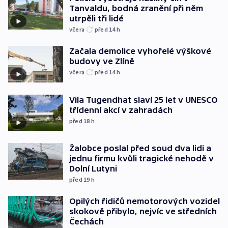
Tanvaldu, bodná zranění při něm
utrpěli tři lidé
včera
před 14
h
Začala demolice vyhořelé výškové
budovy ve Zlíně
včera
před 14
h
Vila Tugendhat slaví 25 let v UNESCO
třídenní akcí v zahradách
před 18
h
Žalobce poslal před soud dva lidi a
jednu firmu kvůli tragické nehodě v
Dolní Lutyni
před 19
h
Opilých řidičů nemotorových vozidel
skokově přibylo, nejvíc ve středních
Čechách