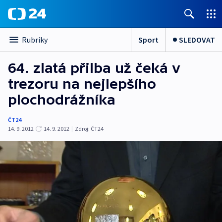
Sport
SLEDOVAT
Rubriky
64. zlatá přilba už čeká v
trezoru na nejlepšího
plochodrážníka
ČT24
14. 9. 2012
14. 9. 2012
|
Zdroj:
ČT24