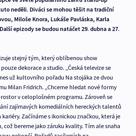
to neděli. Diváci se mohou těšit na tradiční
vou, Miloše Knora, Lukáše Pavláska, Karla
alší epizody se budou natáčet 29. dubna a 27.
izuje stejný tým, který oblíbenou show
 pouze dekorace a studio. „Česká televize se
dnes už kultovního pořadu Na stojáka ze dvou
amu Milan Fridrich. „Chceme hledat nové formy
 prostor v celoplošném programu. Zároveň se
ání zajímavých komediálních hereckých talentů
h kariéry. Začínáme s ikonickou značkou, která je
 což bereme jako záruku kvality. Tím ale snaha
bavu nekončí. Pořadů zacílených na