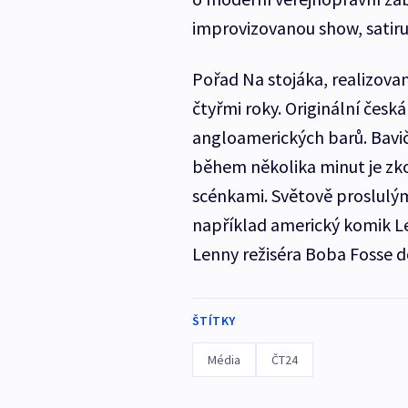
improvizovanou show, satiru 
Pořad Na stojáka, realizova
čtyřmi roky. Originální čes
angloamerických barů. Bavi
během několika minut je zko
scénkami. Světově proslulým
například americký komik L
Lenny režiséra Boba Fosse d
ŠTÍTKY
Média
ČT24