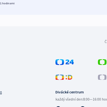
21
hodinami
Č
Divácké centrum
ů
každý všední den:
8:00—16:00 ho