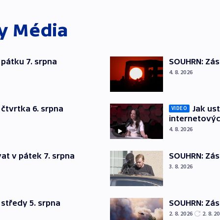
ky
Média
pátku 7. srpna
SOUHRN: Zása
4. 8. 2026
čtvrtka 6. srpna
Jak ust
VIDEO
internetovýc
4. 8. 2026
at v pátek 7. srpna
SOUHRN: Zása
3. 8. 2026
středy 5. srpna
SOUHRN: Zása
2. 8. 2026
2. 8. 2