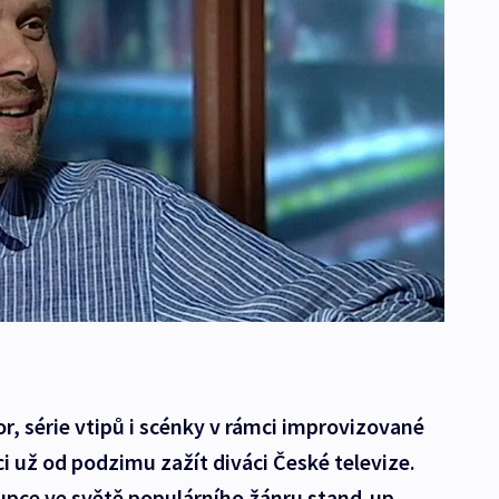
, série vtipů i scénky v rámci improvizované
 už od podzimu zažít diváci České televize.
pce ve světě populárního žánru stand-up