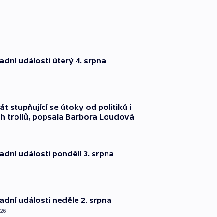
dní události úterý 4. srpna
át stupňující se útoky od politiků i
h trollů, popsala Barbora Loudová
dní události pondělí 3. srpna
dní události neděle 2. srpna
026