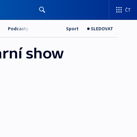
ČT
Podcasty
Sport
SLEDOVAT
ární show