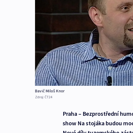
Bavič Miloš Knor
Zdroj:
ČT24
Praha – Bezprostřední humor
show Na stojáka budou moci
Nové díly tuzemského zástu