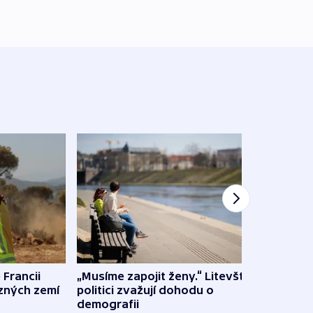
 Francii
„Musíme zapojit ženy.“ Litevští
Na Uk
ůzných zemí
politici zvažují dohodu o
občan
demografii
na s