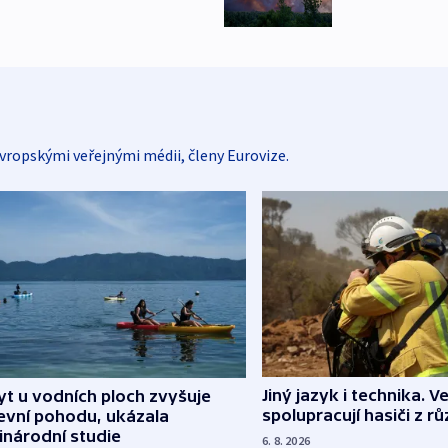
vropskými veřejnými médii, členy Eurovize.
Jiný jazyk i technika. Ve
t u vodních ploch zvyšuje
spolupracují hasiči z r
evní pohodu, ukázala
inárodní studie
6. 8. 2026