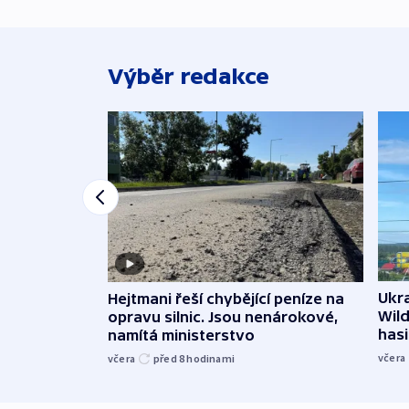
Výběr redakce
Ukra
Hejtmani řeší chybějící peníze na
Wild
opravu silnic. Jsou nenárokové,
hasi
namítá ministerstvo
včera
včera
před 8
hodinami