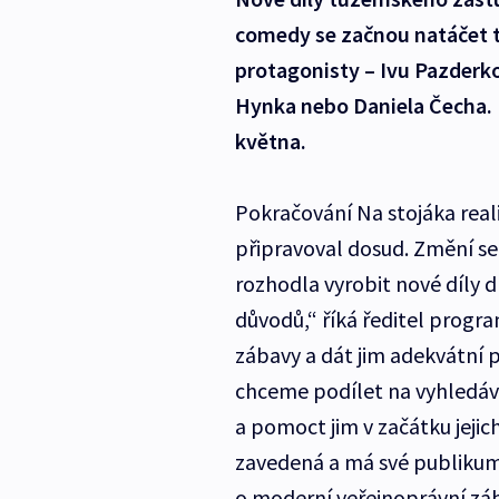
comedy se začnou natáčet tu
protagonisty – Ivu Pazderko
Hynka nebo Daniela Čecha. D
května.
Pokračování Na stojáka real
připravoval dosud. Změní se
rozhodla vyrobit nové díly 
důvodů,“ říká ředitel progr
zábavy a dát jim adekvátní
chceme podílet na vyhledáv
a pomoct jim v začátku jejic
zavedená a má své publikum,
o moderní veřejnoprávní zá