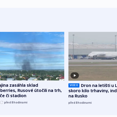
jina zasáhla sklad
Dron na letišti u 
VIDEO
berries, Rusové útočili na trh,
skoro kilo trhaviny, ind
če či stadion
na Rusko
před 8
hodinami
před 8
hodinami