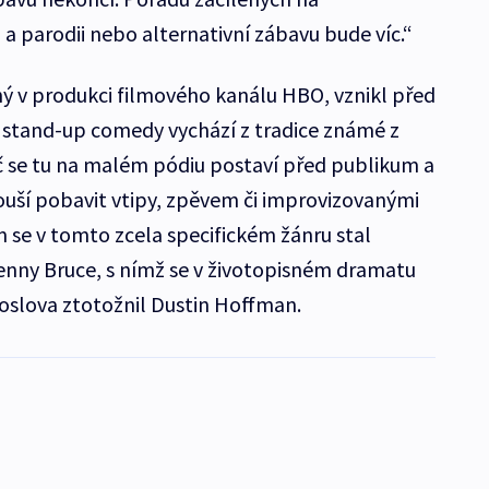
a parodii nebo alternativní zábavu bude víc.“
ný v produkci filmového kanálu HBO, vznikl před
ká stand-up comedy vychází z tradice známé z
č se tu na malém pódiu postaví před publikum a
uší pobavit vtipy, zpěvem či improvizovanými
 se v tomto zcela specifickém žánru stal
enny Bruce, s nímž se v životopisném dramatu
oslova ztotožnil Dustin Hoffman.