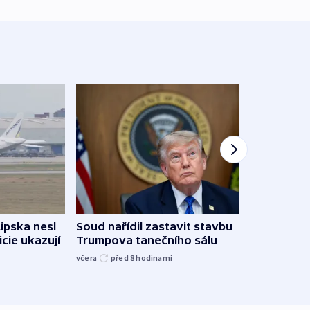
Lipska nesl
Soud nařídil zastavit stavbu
Žido
icie ukazují
Trumpova tanečního sálu
břehu
kriti
včera
před 8
hodinami
před 8