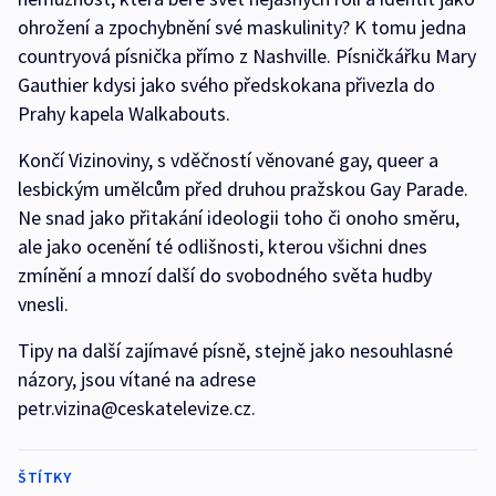
ohrožení a zpochybnění své maskulinity? K tomu jedna
countryová písnička přímo z Nashville. Písničkářku Mary
Gauthier kdysi jako svého předskokana přivezla do
Prahy kapela Walkabouts.
Končí Vizinoviny, s vděčností věnované gay, queer a
lesbickým umělcům před druhou pražskou Gay Parade.
Ne snad jako přitakání ideologii toho či onoho směru,
ale jako ocenění té odlišnosti, kterou všichni dnes
zmínění a mnozí další do svobodného světa hudby
vnesli.
Tipy na další zajímavé písně, stejně jako nesouhlasné
názory, jsou vítané na adrese
petr.vizina@ceskatelevize.cz.
ŠTÍTKY