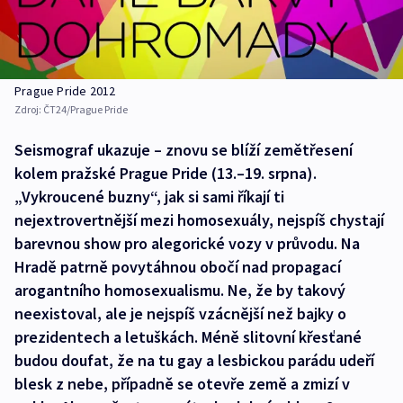
Prague Pride 2012
Zdroj:
ČT24/Prague Pride
Seismograf ukazuje – znovu se blíží zemětřesení
kolem pražské Prague Pride (13.–19. srpna).
„Vykroucené buzny“, jak si sami říkají ti
nejextrovertnější mezi homosexuály, nejspíš chystají
barevnou show pro alegorické vozy v průvodu. Na
Hradě patrně povytáhnou obočí nad propagací
arogantního homosexualismu. Ne, že by takový
neexistoval, ale je nejspíš vzácnější než bajky o
prezidentech a letuškách. Méně slitovní křesťané
budou doufat, že na tu gay a lesbickou parádu udeří
blesk z nebe, případně se otevře země a zmizí v