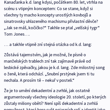
Kanaďanka k.d. lang kdysi, počátkem 80. let, vtrhla na
scénu s vtipným konceptem: Co se stane, když si
všechny ty macho koncepty urostlých kovbojů a
sinatrovsky uhlazeného machismu přivlastní děvče?
„Jak se máš, kočičko?“ Takhle se ptal „velšský tygr“
Tom Jones….
… a takhle vtipně zní stejná otázka od k.d. lang:
Zůstává tajemstvím, jak je možné, že písně o
manželských trablech zní tak zajímavě právě od
lesbické zpěvačky, jakou je k.d. lang. Zde milostný song
o ženě, která odchází. „Snubní prstýnek jsem ti tu
nechala. A prosím tě – nekuř v posteli.“
Že je to umění dekadentní a zvrhlé, jak ostatně
argumentovaly všechny ideologie 20. století, po kterých
zůstaly miliony obětí? Není spíš dekadentní a zvrhlá
nemužnost, která bere svět nejasných rolí a identit jako