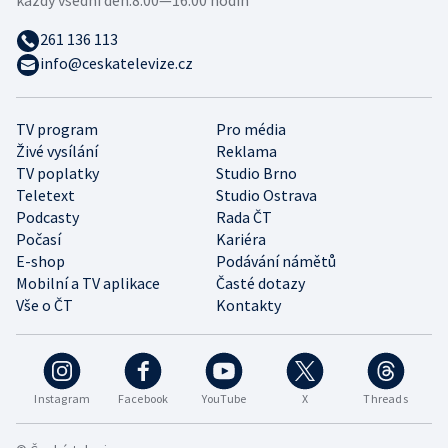
každý všední den:
8:00—16:00 hodin
261 136 113
info@ceskatelevize.cz
TV program
Pro média
Živé vysílání
Reklama
TV poplatky
Studio Brno
Teletext
Studio Ostrava
Podcasty
Rada ČT
Počasí
Kariéra
E-shop
Podávání námětů
Mobilní a TV aplikace
Časté dotazy
Vše o ČT
Kontakty
Instagram
Facebook
YouTube
X
Threads