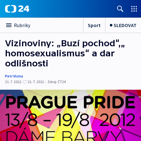
Sport
SLEDOVAT
Rubriky
Vizinoviny: „Buzí pochod“,„
homosexualismus“ a dar
odlišnosti
Petr Vizina
21. 7. 2012
21. 7. 2012
|
Zdroj:
ČT24