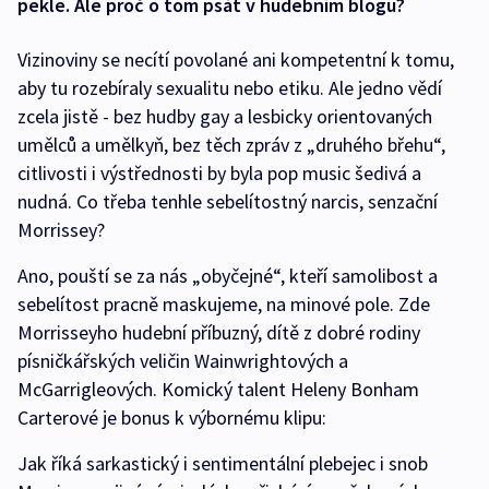
pekle. Ale proč o tom psát v hudebním blogu?
Vizinoviny se necítí povolané ani kompetentní k tomu,
aby tu rozebíraly sexualitu nebo etiku. Ale jedno vědí
zcela jistě - bez hudby gay a lesbicky orientovaných
umělců a umělkyň, bez těch zpráv z „druhého břehu“,
citlivosti i výstřednosti by byla pop music šedivá a
nudná. Co třeba tenhle sebelítostný narcis, senzační
Morrissey?
Ano, pouští se za nás „obyčejné“, kteří samolibost a
sebelítost pracně maskujeme, na minové pole. Zde
Morrisseyho hudební příbuzný, dítě z dobré rodiny
písničkářských veličin Wainwrightových a
McGarrigleových. Komický talent Heleny Bonham
Carterové je bonus k výbornému klipu:
Jak říká sarkastický i sentimentální plebejec i snob