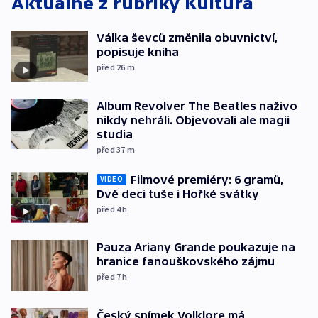
Aktuálně z rubriky
Kultura
Válka ševců změnila obuvnictví,
popisuje kniha
před 26
m
Album Revolver The Beatles naživo
nikdy nehráli. Objevovali ale magii
studia
před 37
m
Filmové premiéry: 6 gramů,
VIDEO
Dvě deci tuše i Hořké svátky
před 4
h
Pauza Ariany Grande poukazuje na
hranice fanouškovského zájmu
před 7
h
Český snímek Volklore má