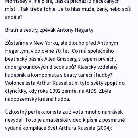
Morrissey v jiné písni, „láska přichází z nečekaných
míst“. Tak třeba tohle: Je to hlas muže, ženy, nebo spíš
anděla?
Bratři a sestry, zpěvák Antony Hegarty:
Zůstaňme v New Yorku, ale dlouho před Antonym
Hegartym, v polovině 70. let. Co má společného
beatnický básník Allen Ginsberg s tepem prvních,
undergroundových discoklubů? Klasicky vzdělaný
hudebník a komponista s beaty taneční hudby?
Violoncellista Arthur Russel stihl tyto světy spojit do
čtyřicítky, kdy roku 1992 zemřel na AIDS. Zbyla
nadpozemsky krásná hudba.
Úzkostný perfekcionista za života mnoho nahrávek
nevydal. Toto je amatérské video k písni z posmrtně
vydané kompilace Svět Arthura Russela (2004):