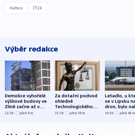
Kultura
ČT24
Výběr redakce
Demolice vyhořelé
Za dotační podvod
Letadlo, u kt
výškové budovy ve
ohledně
se v Lipsku n
Zlíně začne až v
Technologického
dron, bylo na
následujících dnech
parku poslal soud
municí, píší 
12:29
před 9
m
15:19
před 39
m
10:56
před 48
do vězení dva muže