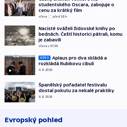
studentského Oscara, zabojuje o
cenu za krátký film
včera
před 18
h
Nacisté sváželi židovské knihy po
bednách. Čeští historici pátrali, komu
je zabavili
včera v 07:00
Aplaus pro dva skládá a
VIDEO
rozkládá Rubikovu cibuli
4. 8. 2026
Španělský pořadatel festivalu
dostal pokutu za nekalé praktiky
4. 8. 2026
Evropský pohled