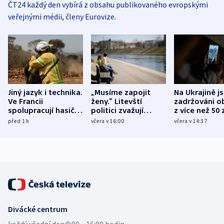
ČT24 každý den vybírá z obsahu publikovaného evropskými
veřejnými médii, členy Eurovize.
Jiný jazyk i technika.
„Musíme zapojit
Na Ukrajině j
Ve Francii
ženy.“ Litevští
zadržováni o
spolupracují hasiči z
politici zvažují
z více než 50 
různých zemí
dohodu o
Bojovali na s
před 1
h
včera v 16:00
včera v 14:37
demografii
Ruska
Divácké centrum