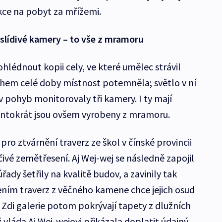
ce na pobyt za mřížemi.
slídivé kamery – to vše z mramoru
hlédnout kopii cely, ve které umělec strávil
během celé doby místnost potemněla; světlo v ní
ův pohyb monitorovaly tři kamery. I ty mají
tentokrát jsou ovšem vyrobeny z mramoru.
 pro ztvárnění traverz ze škol v čínské provincii
čivé zemětřesení. Aj Wej-wej se následně zapojil
řady šetřily na kvalitě budov, a zavinily tak
ním traverz z věčného kamene chce jejich osud
Zdi galerie potom pokrývají tapety z dlužních
ž vláda Aj Wej-wejovi přikázala doplatit údajný