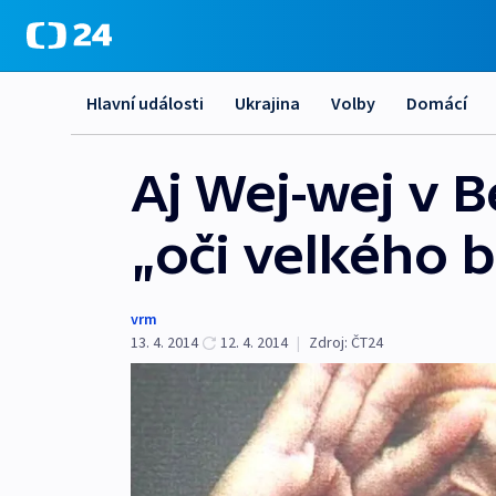
Hlavní události
Ukrajina
Volby
Domácí
Aj Wej-wej v 
„oči velkého b
vrm
13. 4. 2014
12. 4. 2014
|
Zdroj:
ČT24