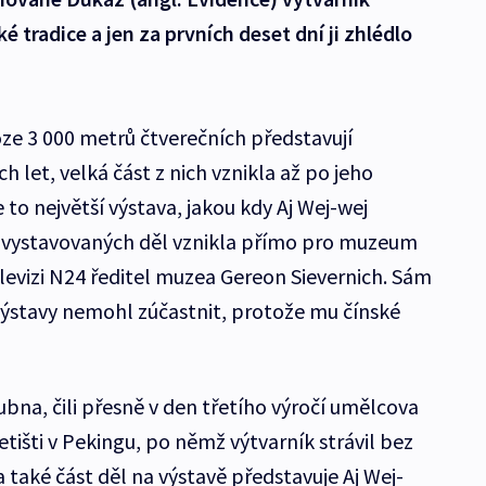
ké tradice a jen za prvních deset dní ji zhlédlo
oze 3 000 metrů čtverečních představují
h let, velká část z nich vznikla až po jeho
 to největší výstava, jakou kdy Aj Wej-wej
e vystavovaných děl vznikla přímo pro muzeum
levizi N24 ředitel muzea Gereon Sievernich. Sám
výstavy nemohl zúčastnit, protože mu čínské
dubna, čili přesně v den třetího výročí umělcova
etišti v Pekingu, po němž výtvarník strávil bez
a také část děl na výstavě představuje Aj Wej-