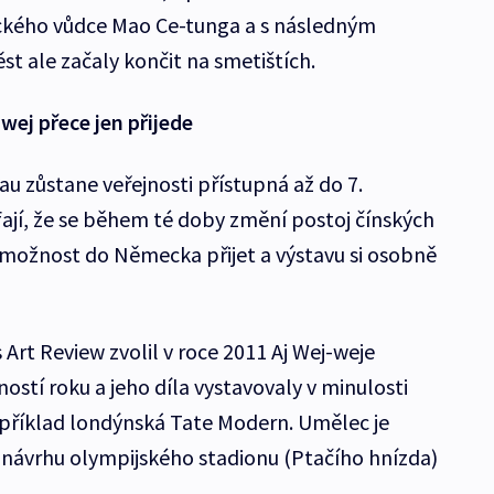
ického vůdce Mao Ce-tunga a s následným
 ale začaly končit na smetištích.
-wej přece jen přijede
u zůstane veřejnosti přístupná až do 7.
fají, že se během té doby změní postoj čínských
 možnost do Německa přijet a výstavu si osobně
Art Review zvolil v roce 2011 Aj Wej-weje
ostí roku a jeho díla vystavovaly v minulosti
například londýnská Tate Modern. Umělec je
 návrhu olympijského stadionu (Ptačího hnízda)