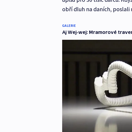
obří dluh na daních, poslali
GALERIE
Aj Wej-wej: Mramorové traver