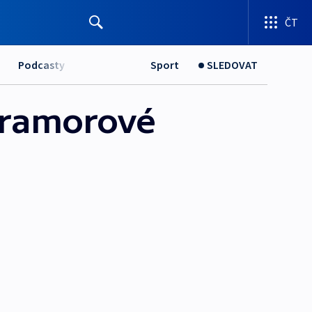
ČT
Podcasty
Sport
SLEDOVAT
 mramorové