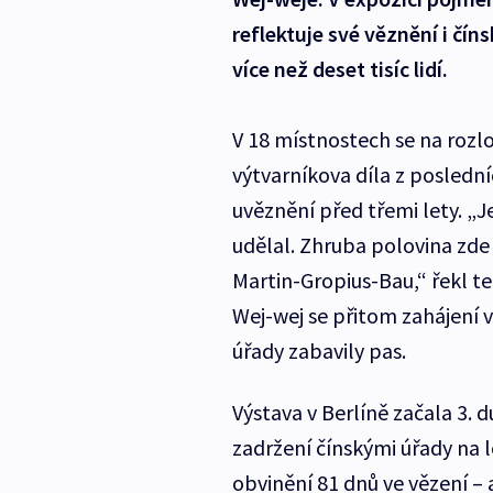
reflektuje své věznění i číns
více než deset tisíc lidí.
V 18 místnostech se na rozl
výtvarníkova díla z posledníc
uvěznění před třemi lety. „Je
udělal. Zhruba polovina zd
Martin-Gropius-Bau,“ řekl te
Wej-wej se přitom zahájení 
úřady zabavily pas.
Výstava v Berlíně začala 3. 
zadržení čínskými úřady na l
obvinění 81 dnů ve vězení – 