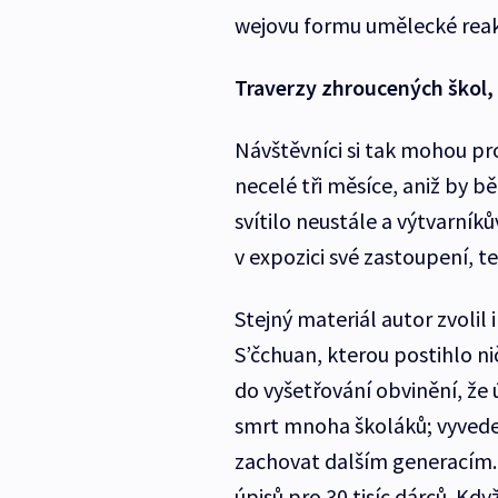
wejovu formu umělecké reak
Traverzy zhroucených škol, 
Návštěvníci si tak mohou pro
necelé tři měsíce, aniž by 
svítilo neustále a výtvarník
v expozici své zastoupení, 
Stejný materiál autor zvolil i
S’čchuan, kterou postihlo ni
do vyšetřování obvinění, že ú
smrt mnoha školáků; vyvede
zachovat dalším generacím. 
úpisů pro 30 tisíc dárců. Kdy