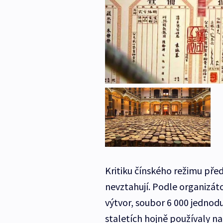
Kritiku čínského režimu předs
nevztahují. Podle organizáto
výtvor, soubor 6 000 jednodu
staletích hojně používaly n