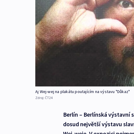
Aj Wej-wej na plakátu poutajícím na výstavu "Důkaz"
Zdroj:
ČT24
Berlín – Berlínská výstavní
dosud největší výstavu sla
Wej-weje. V expozici pojme