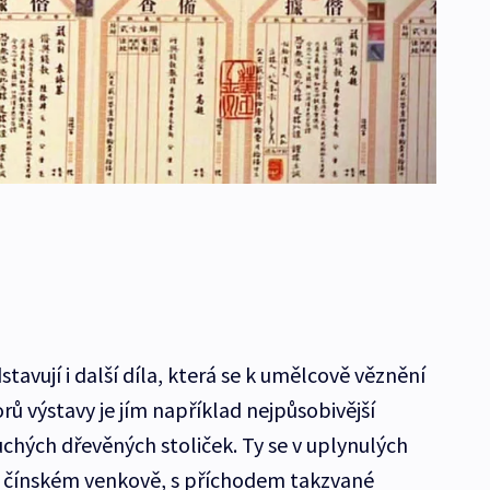
tavují i další díla, která se k umělcově věznění
rů výstavy je jím například nejpůsobivější
chých dřevěných stoliček. Ty se v uplynulých
a čínském venkově, s příchodem takzvané