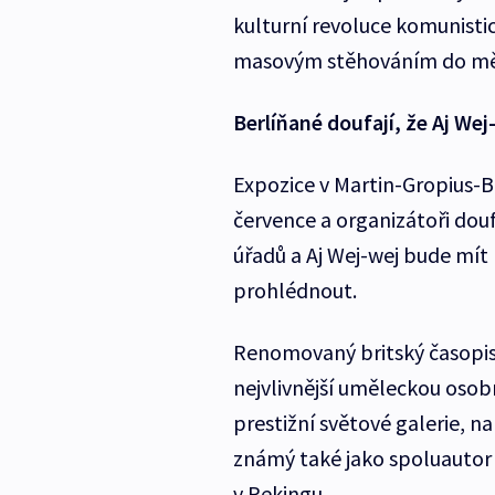
kulturní revoluce komunist
masovým stěhováním do měst
Berlíňané doufají, že Aj Wej
Expozice v Martin-Gropius-Ba
července a organizátoři dou
úřadů a Aj Wej-wej bude mít
prohlédnout.
Renomovaný britský časopis 
nejvlivnější uměleckou osobn
prestižní světové galerie, 
známý také jako spoluautor
v Pekingu.