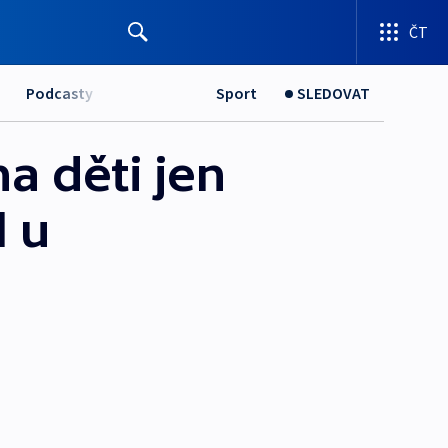
ČT
Podcasty
Sport
SLEDOVAT
a děti jen
l u