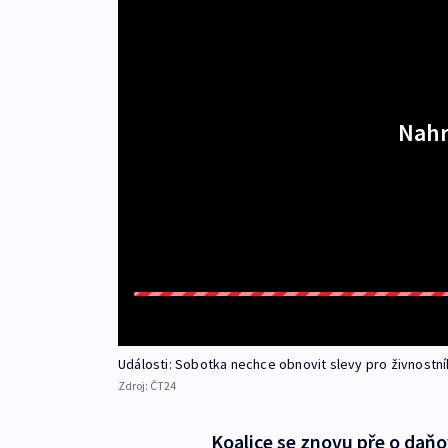
Nahr
Události: Sobotka nechce obnovit slevy pro živnostní
Zdroj:
ČT24
Koalice se znovu pře o daňov