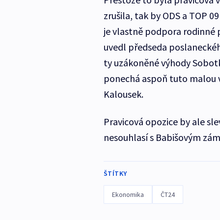
zrušila, tak by ODS a TOP 09 
je vlastně podpora rodinné p
uvedl předseda poslaneckéh
ty uzákoněné výhody Sobotko
ponechá aspoň tuto malou 
Kalousek.
Pravicová opozice by ale sl
nesouhlasí s Babišovým zámě
ŠTÍTKY
Ekonomika
ČT24