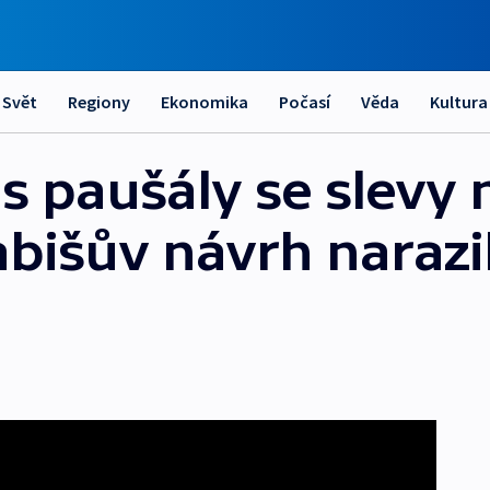
Svět
Regiony
Ekonomika
Počasí
Věda
Kultura
 paušály se slevy n
abišův návrh narazi