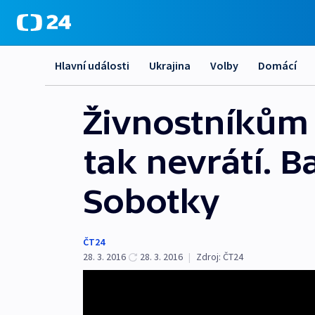
Hlavní události
Ukrajina
Volby
Domácí
Živnostníkům s
tak nevrátí. B
Sobotky
ČT24
28. 3. 2016
28. 3. 2016
|
Zdroj:
ČT24