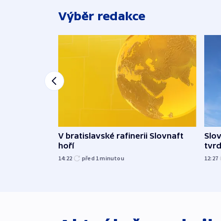
Výběr redakce
V bratislavské rafinerii Slovnaft
Slov
hoří
tvrd
14:22
před 1
minutou
12:27