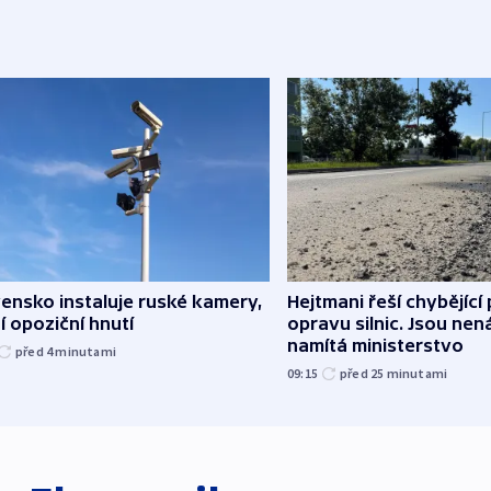
ensko instaluje ruské kamery,
Hejtmani řeší chybějící
í opoziční hnutí
opravu silnic. Jsou ne
namítá ministerstvo
před 4
minutami
09:15
před 25
minutami