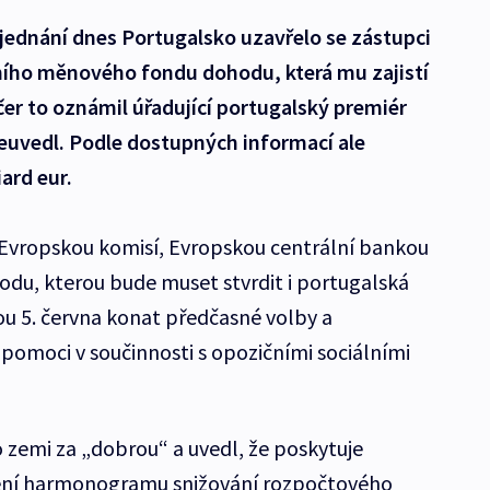
jednání dnes Portugalsko uzavřelo se zástupci
ího měnového fondu dohodu, která mu zajistí
čer to oznámil úřadující portugalský premiér
neuvedl. Podle dostupných informací ale
ard eur.
 Evropskou komisí, Evropskou centrální bankou
du, kterou bude muset stvrdit i portugalská
ou 5. června konat předčasné volby a
 pomoci v součinnosti s opozičními sociálními
 zemi za „dobrou“ a uvedl, že poskytuje
nění harmonogramu snižování rozpočtového