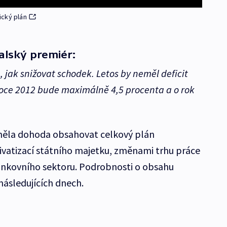
ický plán
alský premiér:
e, jak snižovat schodek. Letos by neměl deficit
roce 2012 bude maximálně 4,5 procenta a o rok
 měla dohoda obsahovat celkový plán
vatizací státního majetku, změnami trhu práce
nkovního sektoru. Podrobnosti o obsahu
ásledujících dnech.