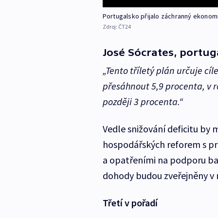
Portugalsko přijalo záchranný ekonom
Zdroj:
ČT24
José Sócrates, portug
„Tento tříletý plán určuje cíl
přesáhnout 5,9 procenta, v 
později 3 procenta.“
Vedle snižování deficitu by
hospodářských reforem s pri
a opatřeními na podporu ba
dohody budou zveřejněny v n
Třetí v pořadí