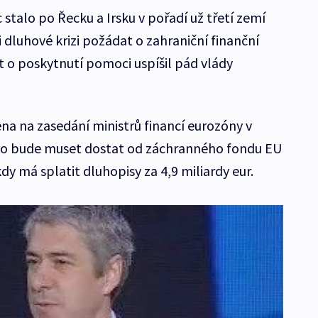
stalo po Řecku a Irsku v pořadí už třetí zemí
 dluhové krizi požádat o zahraniční finanční
 o poskytnutí pomoci uspíšil pád vlády
a na zasedání ministrů financí eurozóny v
ko bude muset dostat od záchranného fondu EU
dy má splatit dluhopisy za 4,9 miliardy eur.