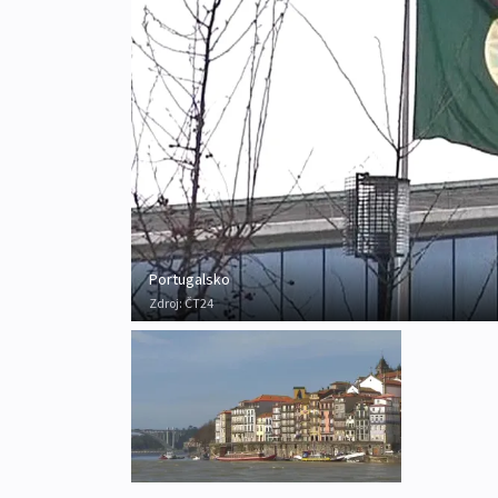
Portugalsko
Zdroj:
ČT24