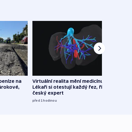
 peníze na
Virtuální realita mění medicínu.
Polic
nárokové,
Lékaři si otestují každý řez, říká
souvi
český expert
Správ
před 1
hodinou
13:08