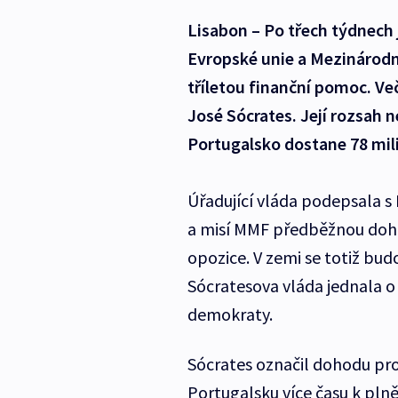
Lisabon – Po třech týdnech 
Evropské unie a Mezinárodn
tříletou finanční pomoc. Ve
José Sócrates. Její rozsah 
Portugalsko dostane 78 mili
Úřadující vláda podepsala s
a misí MMF předběžnou doho
opozice. V zemi se totiž bud
Sócratesova vláda jednala o
demokraty.
Sócrates označil dohodu pro
Portugalsku více času k pl