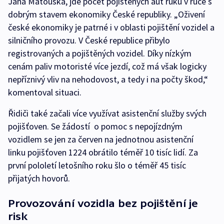
Jana Matouška, jde počet pojištěných aut ruku v ruce s
dobrým stavem ekonomiky České republiky. „Oživení
české ekonomiky je patrné i v oblasti pojištění vozidel a
silničního provozu. V České republice přibylo
registrovaných a pojištěných vozidel. Díky nízkým
cenám paliv motoristé více jezdí, což má však logicky
nepříznivý vliv na nehodovost, a tedy i na počty škod,“
komentoval situaci.
Řidiči také začali více využívat asistenční služby svých
pojišťoven. Se žádostí o pomoc s nepojízdným
vozidlem se jen za červen na jednotnou asistenční
linku pojišťoven 1224 obrátilo téměř 10 tisíc lidí. Za
první pololetí letošního roku šlo o téměř 45 tisíc
přijatých hovorů.
Provozování vozidla bez pojištění je
risk