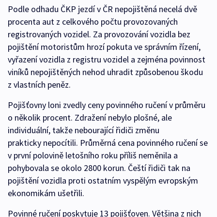
Podle odhadu ČKP jezdí v ČR nepojištěná necelá dvě
procenta aut z celkového počtu provozovaných
registrovaných vozidel. Za provozování vozidla bez
pojištění motoristům hrozí pokuta ve správním řízení,
vyřazení vozidla z registru vozidel a zejména povinnost
viníků nepojištěných nehod uhradit způsobenou škodu
z vlastních peněz.
Pojišťovny loni zvedly ceny povinného ručení v průměru
o několik procent. Zdražení nebylo plošné, ale
individuální, takže nebourající řidiči změnu
prakticky nepocítili. Průměrná cena povinného ručení se
v první polovině letošního roku příliš neměnila a
pohybovala se okolo 2800 korun. Čeští řidiči tak na
pojištění vozidla proti ostatním vyspělým evropským
ekonomikám ušetřili.
Povinné ručení poskytuje 13 pojišťoven. Většina z nich