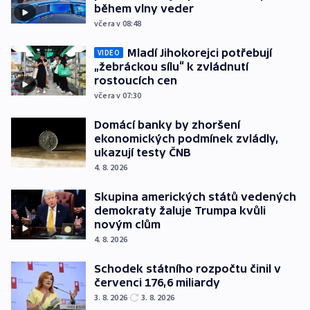
během vlny veder
včera v 08:48
Mladí Jihokorejci potřebují
VIDEO
„žebráckou sílu“ k zvládnutí
rostoucích cen
včera v 07:30
Domácí banky by zhoršení
ekonomických podmínek zvládly,
ukazují testy ČNB
4. 8. 2026
Skupina amerických států vedených
demokraty žaluje Trumpa kvůli
novým clům
4. 8. 2026
Schodek státního rozpočtu činil v
červenci 176,6 miliardy
3. 8. 2026
3. 8. 2026