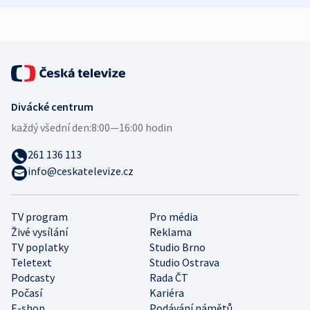
Divácké centrum
každý všední den:
8:00—16:00 hodin
261 136 113
info@ceskatelevize.cz
TV program
Pro média
Živé vysílání
Reklama
TV poplatky
Studio Brno
Teletext
Studio Ostrava
Podcasty
Rada ČT
Počasí
Kariéra
E-shop
Podávání námětů