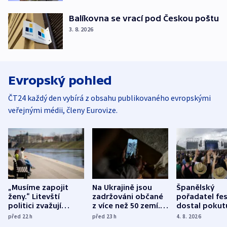
Balíkovna se vrací pod Českou poštu
3. 8. 2026
Evropský pohled
ČT24 každý den vybírá z obsahu publikovaného evropskými
veřejnými médii, členy Eurovize.
„Musíme zapojit
Na Ukrajině jsou
Španělský
ženy.“ Litevští
zadržováni občané
pořadatel fes
politici zvažují
z více než 50 zemí.
dostal pokut
dohodu o
Bojovali na straně
nekalé prakti
před 22
h
před 23
h
4. 8. 2026
demografii
Ruska