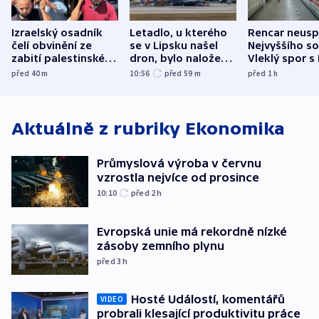
Izraelský osadník
Letadlo, u kterého
Rencar neusp
čelí obvinění ze
se v Lipsku našel
Nejvyššího s
zabití palestinského
dron, bylo naložené
Vleklý spor s
aktivisty
municí, píší média
reklamní plo
před 40
m
10:56
před 59
m
před 1
h
končí
Aktuálně z rubriky
Ekonomika
Průmyslová výroba v červnu
vzrostla nejvíce od prosince
10:10
před 2
h
Evropská unie má rekordně nízké
zásoby zemního plynu
před 3
h
Hosté Událostí, komentářů
VIDEO
probrali klesající produktivitu práce