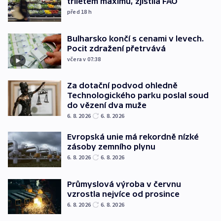
tříletém maximu, zjistila FAO
před 18
h
Bulharsko končí s cenami v levech.
Pocit zdražení přetrvává
včera v 07:38
Za dotační podvod ohledně
Technologického parku poslal soud
do vězení dva muže
6. 8. 2026
6. 8. 2026
Evropská unie má rekordně nízké
zásoby zemního plynu
6. 8. 2026
6. 8. 2026
Průmyslová výroba v červnu
vzrostla nejvíce od prosince
6. 8. 2026
6. 8. 2026