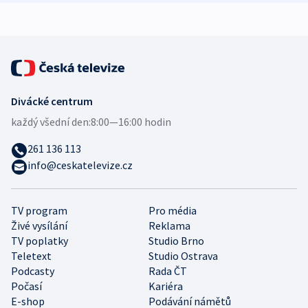
expert
Divácké centrum
každý všední den:
8:00—16:00 hodin
261 136 113
info@ceskatelevize.cz
TV program
Pro média
Živé vysílání
Reklama
TV poplatky
Studio Brno
Teletext
Studio Ostrava
Podcasty
Rada ČT
Počasí
Kariéra
E-shop
Podávání námětů