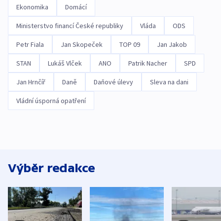
Ekonomika
Domácí
Ministerstvo financí České republiky
Vláda
ODS
Petr Fiala
Jan Skopeček
TOP 09
Jan Jakob
STAN
Lukáš Vlček
ANO
Patrik Nacher
SPD
Jan Hrnčíř
Daně
Daňové úlevy
Sleva na dani
Vládní úsporná opatření
Výběr redakce