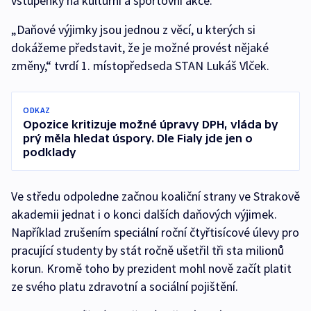
vstupenky na kulturní a sportovní akce.
„Daňové výjimky jsou jednou z věcí, u kterých si
dokážeme představit, že je možné provést nějaké
změny,“ tvrdí 1. místopředseda STAN Lukáš Vlček.
ODKAZ
Opozice kritizuje možné úpravy DPH, vláda by
prý měla hledat úspory. Dle Fialy jde jen o
podklady
Ve středu odpoledne začnou koaliční strany ve Strakově
akademii jednat i o konci dalších daňových výjimek.
Například zrušením speciální roční čtyřtisícové úlevy pro
pracující studenty by stát ročně ušetřil tři sta milionů
korun. Kromě toho by prezident mohl nově začít platit
ze svého platu zdravotní a sociální pojištění.