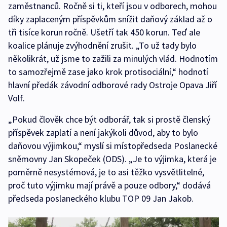
zaměstnanců. Ročně si ti, kteří jsou v odborech, mohou
díky zaplaceným příspěvkům snížit daňový základ až o
tři tisíce korun ročně. Ušetří tak 450 korun. Teď ale
koalice plánuje zvýhodnění zrušit. „To už tady bylo
několikrát, už jsme to zažili za minulých vlád. Hodnotím
to samozřejmě zase jako krok protisociální,“ hodnotí
hlavní předák závodní odborové rady Ostroje Opava Jiří
Volf.
„Pokud člověk chce být odborář, tak si prostě členský
příspěvek zaplatí a není jakýkoli důvod, aby to bylo
daňovou výjimkou,“ myslí si místopředseda Poslanecké
sněmovny Jan Skopeček (ODS). „Je to výjimka, která je
poměrně nesystémová, je to asi těžko vysvětlitelné,
proč tuto výjimku mají právě a pouze odbory,“ dodává
předseda poslaneckého klubu TOP 09 Jan Jakob.