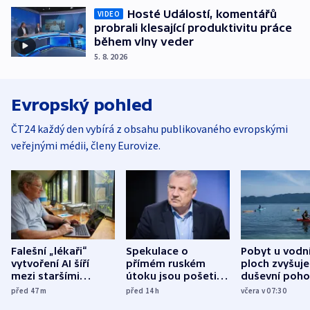
Hosté Událostí, komentářů
VIDEO
probrali klesající produktivitu práce
během vlny veder
5. 8. 2026
Evropský pohled
ČT24 každý den vybírá z obsahu publikovaného evropskými
veřejnými médii, členy Eurovize.
Falešní „lékaři“
Spekulace o
Pobyt u vodn
vytvoření AI šíří
přímém ruském
ploch zvyšuje
mezi staršími
útoku jsou pošetilé,
duševní poho
Poláky nebezpečné
míní estonský
ukázala
před 47
m
před 14
h
včera v 07:30
zdravotní rady
bezpečnostní
mezinárodní 