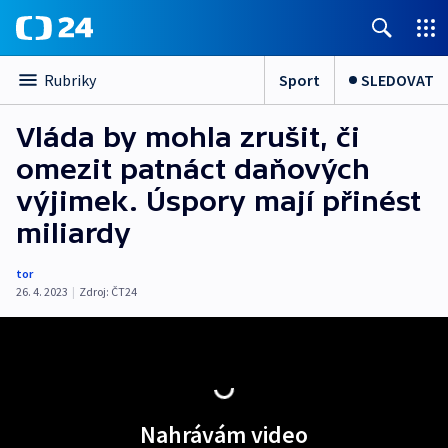
Sport
SLEDOVAT
Rubriky
Vláda by mohla zrušit, či
omezit patnáct daňových
výjimek. Úspory mají přinést
miliardy
tor
26. 4. 2023
|
Zdroj:
ČT24
Nahrávám video