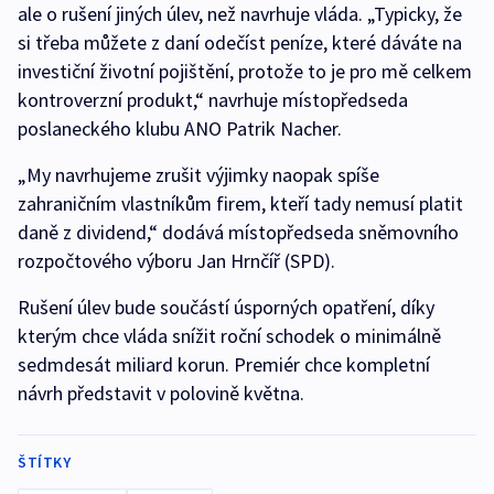
ale o rušení jiných úlev, než navrhuje vláda. „Typicky, že
si třeba můžete z daní odečíst peníze, které dáváte na
investiční životní pojištění, protože to je pro mě celkem
kontroverzní produkt,“ navrhuje místopředseda
poslaneckého klubu ANO Patrik Nacher.
„My navrhujeme zrušit výjimky naopak spíše
zahraničním vlastníkům firem, kteří tady nemusí platit
daně z dividend,“ dodává místopředseda sněmovního
rozpočtového výboru Jan Hrnčíř (SPD).
Rušení úlev bude součástí úsporných opatření, díky
kterým chce vláda snížit roční schodek o minimálně
sedmdesát miliard korun. Premiér chce kompletní
návrh představit v polovině května.
ŠTÍTKY