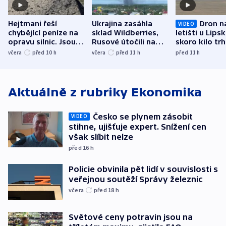
Hejtmani řeší
Ukrajina zasáhla
Dron n
VIDEO
chybějící peníze na
sklad Wildberries,
letišti u Lips
opravu silnic. Jsou
Rusové útočili na
skoro kilo trh
nenárokové, namítá
trh, hasiče či
indicie ukazuj
včera
před 10
h
včera
před 11
h
před 11
h
ministerstvo
stadion
Rusko
Aktuálně z rubriky
Ekonomika
Česko se plynem zásobit
VIDEO
stihne, ujišťuje expert. Snížení cen
však slíbit nelze
před 16
h
Policie obvinila pět lidí v souvislosti s
veřejnou soutěží Správy železnic
včera
před 18
h
Světové ceny potravin jsou na