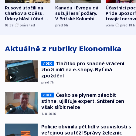
Rusové útočili na
Kanadu i Evropu dál
Účastníci po
Charkov a Oděsu.
sužují lesní požáry.
Pride upozorň
Údery hlásí i úřady v
V Britské Kolumbii
trvající nerov
Bělgorodu
evakuovali tisíce lidí
společensko
08:39
právě teď
před 6
h
včera
před 18
h
atmosféru
Aktuálně z rubriky
Ekonomika
Tlačítko pro snadné vrácení
VIDEO
zboží míří na e-shopy. Byť má
zpoždění
před 7
h
Česko se plynem zásobit
VIDEO
stihne, ujišťuje expert. Snížení cen
však slíbit nelze
7. 8. 2026
Policie obvinila pět lidí v souvislosti s
veřejnou soutěží Správy železnic