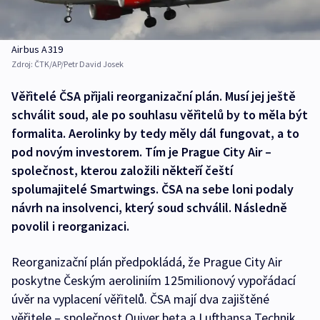
Airbus A319
Zdroj:
ČTK/AP/Petr David Josek
Věřitelé ČSA přijali reorganizační plán. Musí jej ještě
schválit soud, ale po souhlasu věřitelů by to měla být
formalita. Aerolinky by tedy měly dál fungovat, a to
pod novým investorem. Tím je Prague City Air –
společnost, kterou založili někteří čeští
spolumajitelé Smartwings. ČSA na sebe loni podaly
návrh na insolvenci, který soud schválil. Následně
povolil i reorganizaci.
Reorganizační plán předpokládá, že Prague City Air
poskytne Českým aeroliniím 125milionový vypořádací
úvěr na vyplacení věřitelů. ČSA mají dva zajištěné
věřitele – společnost Quiver beta a Lufthansa Technik.