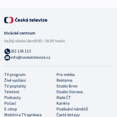
Divácké centrum
každý všední den:
8:00—16:00 hodin
261 136 113
info@ceskatelevize.cz
TV program
Pro média
Živé vysílání
Reklama
TV poplatky
Studio Brno
Teletext
Studio Ostrava
Podcasty
Rada ČT
Počasí
Kariéra
E-shop
Podávání námětů
Mobilní a TV aplikace
Časté dotazy