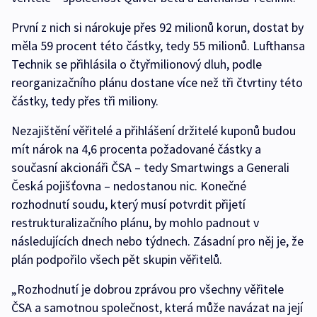
První z nich si nárokuje přes 92 milionů korun, dostat by
měla 59 procent této částky, tedy 55 milionů. Lufthansa
Technik se přihlásila o čtyřmilionový dluh, podle
reorganizačního plánu dostane více než tři čtvrtiny této
částky, tedy přes tři miliony.
Nezajištění věřitelé a přihlášení držitelé kuponů budou
mít nárok na 4,6 procenta požadované částky a
současní akcionáři ČSA – tedy Smartwings a Generali
Česká pojišťovna – nedostanou nic. Konečné
rozhodnutí soudu, který musí potvrdit přijetí
restrukturalizačního plánu, by mohlo padnout v
následujících dnech nebo týdnech. Zásadní pro něj je, že
plán podpořilo všech pět skupin věřitelů.
„Rozhodnutí je dobrou zprávou pro všechny věřitele
ČSA a samotnou společnost, která může navázat na její