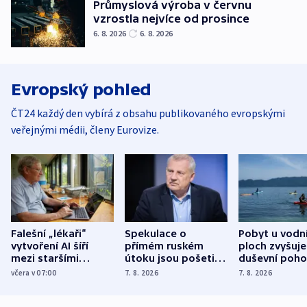
Průmyslová výroba v červnu
vzrostla nejvíce od prosince
6. 8. 2026
6. 8. 2026
Evropský pohled
ČT24 každý den vybírá z obsahu publikovaného evropskými
veřejnými médii, členy Eurovize.
Falešní „lékaři“
Spekulace o
Pobyt u vodn
vytvoření AI šíří
přímém ruském
ploch zvyšuje
mezi staršími
útoku jsou pošetilé,
duševní poho
Poláky nebezpečné
míní estonský
ukázala
včera v 07:00
7. 8. 2026
7. 8. 2026
zdravotní rady
bezpečnostní
mezinárodní 
expert