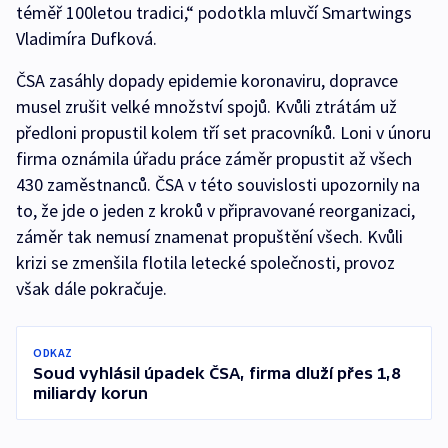
téměř 100letou tradici,“ podotkla mluvčí Smartwings
Vladimíra Dufková.
ČSA zasáhly dopady epidemie koronaviru, dopravce
musel zrušit velké množství spojů. Kvůli ztrátám už
předloni propustil kolem tří set pracovníků. Loni v únoru
firma oznámila úřadu práce záměr propustit až všech
430 zaměstnanců. ČSA v této souvislosti upozornily na
to, že jde o jeden z kroků v připravované reorganizaci,
záměr tak nemusí znamenat propuštění všech. Kvůli
krizi se zmenšila flotila letecké společnosti, provoz
však dále pokračuje.
ODKAZ
Soud vyhlásil úpadek ČSA, firma dluží přes 1,8
miliardy korun