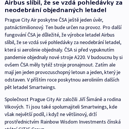
Airbus slíbil, že se vzdá pohledávky za
neodebrání objednaných letadel
Prague City Air poskytne ČSA ještě jeden úvěr,
patnáctimilionový. Ten bude určen na provoz. Pro další
fungování ČSA je důležité, že výrobce letadel Airbus
slíbil, že se vzdá své pohledávky za neodebrání letadel,
která si aerolinie objednaly. ČSA si před vypuknutím
pandemie objednaly nové stroje A220. V budoucnu by si
ovšem ČSA měly tytéž stroje pronajmout. Zatím ale
mají jen jeden provozuschopný letoun a jeden, který je
odstaven. V příštím roce poskytnou aeroliniím dalších
pět letadel Smartwings.
Společnost Prague City Air založili Jiří Šimáně a rodina
Vikových. Ti jsou také spolumajiteli Smartwings, kde
však největší podíl, i když ne většinový, drží
prostřednictvím Rainbow Wisdom Investments čínská