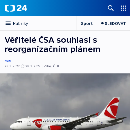
Sport
SLEDOVAT
Rubriky
Věřitelé ČSA souhlasí s
reorganizačním plánem
mld
28. 3. 2022
28. 3. 2022
|
Zdroj:
ČTK