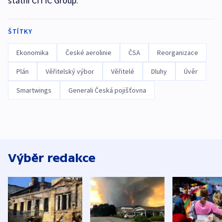
státní CITIC Group.
ŠTÍTKY
Ekonomika
České aerolinie
ČSA
Reorganizace
Plán
Věřitelský výbor
Věřitelé
Dluhy
Úvěr
Smartwings
Generali Česká pojišťovna
Výběr redakce