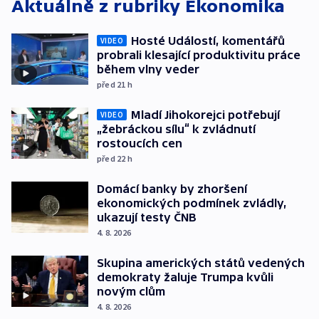
Aktuálně z rubriky
Ekonomika
Hosté Událostí, komentářů
VIDEO
probrali klesající produktivitu práce
během vlny veder
před 21
h
Mladí Jihokorejci potřebují
VIDEO
„žebráckou sílu“ k zvládnutí
rostoucích cen
před 22
h
Domácí banky by zhoršení
ekonomických podmínek zvládly,
ukazují testy ČNB
4. 8. 2026
Skupina amerických států vedených
demokraty žaluje Trumpa kvůli
novým clům
4. 8. 2026