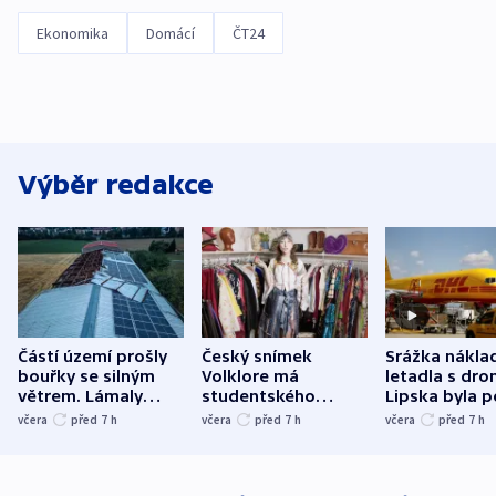
Ekonomika
Domácí
ČT24
Výběr redakce
Částí území prošly
Český snímek
Srážka nákla
bouřky se silným
Volklore má
letadla s dr
větrem. Lámaly
studentského
Lipska byla p
stromy a poničily
Oscara, zabojuje o
německého mi
včera
před 7
h
včera
před 7
h
včera
před 7
h
střechu
cenu za krátký film
hybridní útok