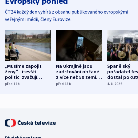
Evropský pohled
ČT24 každý den vybírá z obsahu publikovaného evropskými
veřejnými médii, členy Eurovize.
„Musíme zapojit
Na Ukrajině jsou
Španělský
ženy.“ Litevští
zadržováni občané
pořadatel fes
politici zvažují
z více než 50 zemí.
dostal pokut
dohodu o
Bojovali na straně
nekalé prakti
před 14
h
před 15
h
4. 8. 2026
demografii
Ruska
Divácké centrum