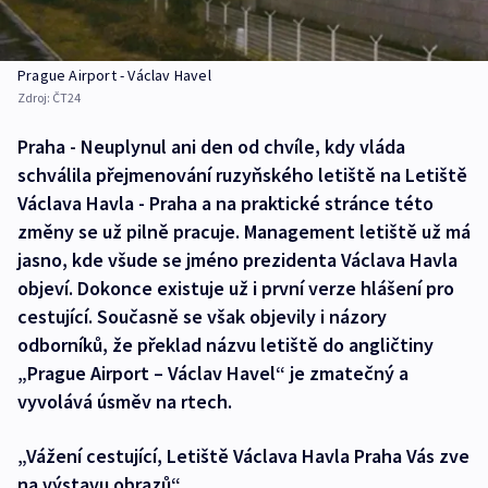
Prague Airport - Václav Havel
Zdroj:
ČT24
Praha - Neuplynul ani den od chvíle, kdy vláda
schválila přejmenování ruzyňského letiště na Letiště
Václava Havla - Praha a na praktické stránce této
změny se už pilně pracuje. Management letiště už má
jasno, kde všude se jméno prezidenta Václava Havla
objeví. Dokonce existuje už i první verze hlášení pro
cestující. Současně se však objevily i názory
odborníků, že překlad názvu letiště do angličtiny
„Prague Airport – Václav Havel“ je zmatečný a
vyvolává úsměv na rtech.
„Vážení cestující, Letiště Václava Havla Praha Vás zve
na výstavu obrazů“