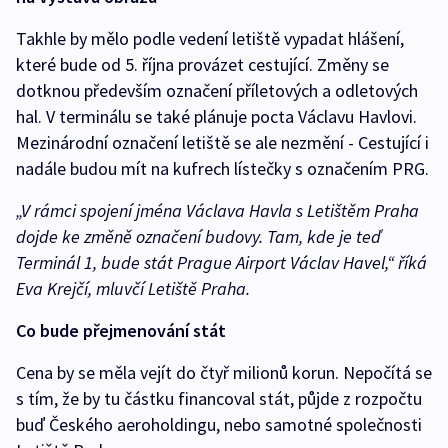
Takhle by mělo podle vedení letiště vypadat hlášení,
které bude od 5. října provázet cestující. Změny se
dotknou především označení příletových a odletových
hal. V terminálu se také plánuje pocta Václavu Havlovi.
Mezinárodní označení letiště se ale nezmění - Cestující i
nadále budou mít na kufrech lístečky s označením PRG.
„V rámci spojení jména Václava Havla s Letištěm Praha
dojde ke změně označení budovy. Tam, kde je teď
Terminál 1, bude stát Prague Airport Václav Havel,“ říká
Eva Krejčí, mluvčí Letiště Praha.
Co bude přejmenování stát
Cena by se měla vejít do čtyř milionů korun. Nepočítá se
s tím, že by tu částku financoval stát, půjde z rozpočtu
buď Českého aeroholdingu, nebo samotné společnosti