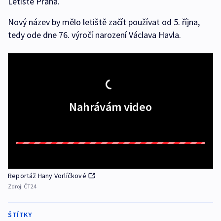
Letiště Praha.
Nový název by mělo letiště začít používat od 5. října,
tedy ode dne 76. výročí narození Václava Havla.
Nahrávám video
Reportáž Hany Vorlíčkové
Zdroj:
ČT24
ŠTÍTKY