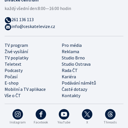
každý všední den:
8:00—16:00 hodin
261 136 113
info@ceskatelevize.cz
TV program
Pro média
Živé vysílání
Reklama
TV poplatky
Studio Brno
Teletext
Studio Ostrava
Podcasty
Rada ČT
Počasí
Kariéra
E-shop
Podávání námětů
Mobilní a TV aplikace
Časté dotazy
Vše o ČT
Kontakty
Instagram
Facebook
YouTube
X
Threads