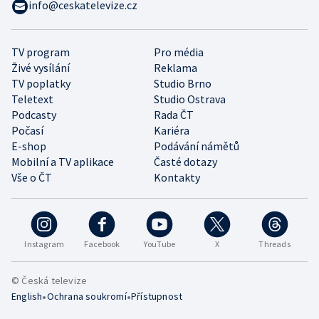
info@ceskatelevize.cz
TV program
Pro média
Živé vysílání
Reklama
TV poplatky
Studio Brno
Teletext
Studio Ostrava
Podcasty
Rada ČT
Počasí
Kariéra
E-shop
Podávání námětů
Mobilní a TV aplikace
Časté dotazy
Vše o ČT
Kontakty
Instagram
Facebook
YouTube
X
Threads
© Česká televize
•
•
English
Ochrana soukromí
Přístupnost