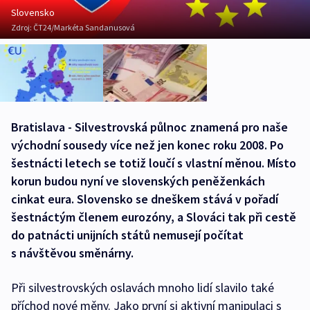
Slovensko
Zdroj:
ČT24/Markéta Sandanusová
Bratislava - Silvestrovská půlnoc znamená pro naše
východní sousedy více než jen konec roku 2008. Po
šestnácti letech se totiž loučí s vlastní měnou. Místo
korun budou nyní ve slovenských peněženkách
cinkat eura. Slovensko se dneškem stává v pořadí
šestnáctým členem eurozóny, a Slováci tak při cestě
do patnácti unijních států nemusejí počítat
s návštěvou směnárny.
Při silvestrovských oslavách mnoho lidí slavilo také
příchod nové měny. Jako první si aktivní manipulaci s