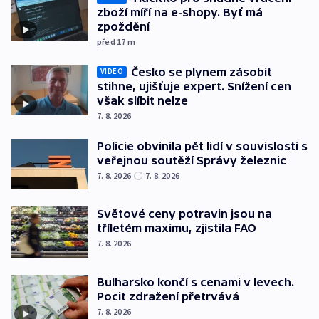
zboží míří na e-shopy. Byť má
zpoždění
před 17
m
Česko se plynem zásobit
VIDEO
stihne, ujišťuje expert. Snížení cen
však slíbit nelze
7. 8. 2026
Policie obvinila pět lidí v souvislosti s
veřejnou soutěží Správy železnic
7. 8. 2026
7. 8. 2026
Světové ceny potravin jsou na
tříletém maximu, zjistila FAO
7. 8. 2026
Bulharsko končí s cenami v levech.
Pocit zdražení přetrvává
7. 8. 2026