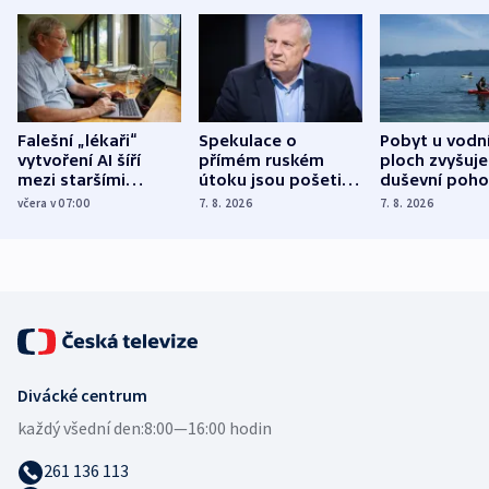
Falešní „lékaři“
Spekulace o
Pobyt u vodn
vytvoření AI šíří
přímém ruském
ploch zvyšuje
mezi staršími
útoku jsou pošetilé,
duševní poho
Poláky nebezpečné
míní estonský
ukázala
včera v 07:00
7. 8. 2026
7. 8. 2026
zdravotní rady
bezpečnostní
mezinárodní 
expert
Divácké centrum
každý všední den:
8:00—16:00 hodin
261 136 113