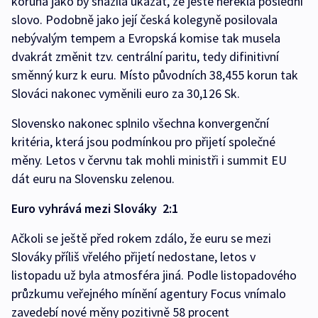
koruna jako by snažila ukázat, že ještě neřekla poslední
slovo. Podobně jako její česká kolegyně posilovala
nebývalým tempem a Evropská komise tak musela
dvakrát změnit tzv. centrální paritu, tedy difinitivní
směnný kurz k euru. Místo původních 38,455 korun tak
Slováci nakonec vyměnili euro za 30,126 Sk.
Slovensko nakonec splnilo všechna konvergenční
kritéria, která jsou podmínkou pro přijetí společné
měny. Letos v červnu tak mohli ministři i summit EU
dát euru na Slovensku zelenou.
Euro vyhrává mezi Slováky 2:1
Ačkoli se ještě před rokem zdálo, že euru se mezi
Slováky příliš vřelého přijetí nedostane, letos v
listopadu už byla atmosféra jiná. Podle listopadového
průzkumu veřejného mínění agentury Focus vnímalo
zavedebí nové měny pozitivně 58 procent