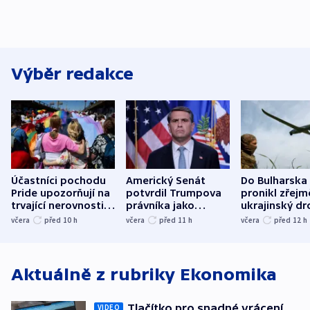
Výběr redakce
Účastníci pochodu
Americký Senát
Do Bulharska
Pride upozorňují na
potvrdil Trumpova
pronikl zřejm
trvající nerovnosti i
právníka jako
ukrajinský dr
společenskou
ministra
explodoval k
včera
před 10
h
včera
před 11
h
včera
před 12
h
atmosféru
spravedlnosti
od plynovod
Aktuálně z rubriky
Ekonomika
Tlačítko pro snadné vrácení
VIDEO