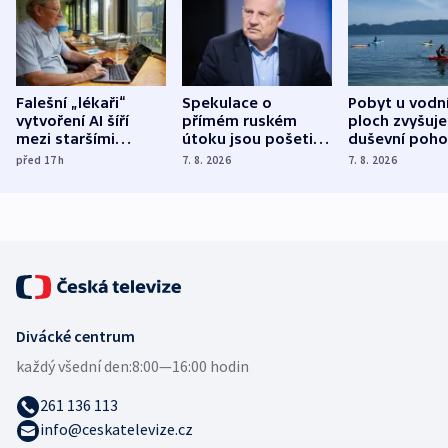
Falešní „lékaři“
Spekulace o
Pobyt u vodn
vytvoření AI šíří
přímém ruském
ploch zvyšuje
mezi staršími
útoku jsou pošetilé,
duševní poho
Poláky nebezpečné
míní estonský
ukázala
před 17
h
7. 8. 2026
7. 8. 2026
zdravotní rady
bezpečnostní
mezinárodní 
expert
Divácké centrum
každý všední den:
8:00—16:00 hodin
261 136 113
info@ceskatelevize.cz