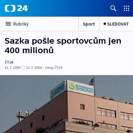
Sport
SLEDOVAT
Rubriky
Sazka pošle sportovcům jen
400 milionů
ČT24
31. 7. 2009
31. 7. 2009
|
Zdroj:
ČT24