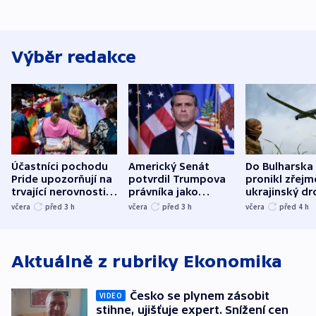
Výběr redakce
Účastníci pochodu
Americký Senát
Do Bulharska
Pride upozorňují na
potvrdil Trumpova
pronikl zřejm
trvající nerovnosti i
právníka jako
ukrajinský dr
společenskou
ministra
explodoval k
včera
před 3
h
včera
před 3
h
včera
před 4
h
atmosféru
spravedlnosti
od plynovod
Aktuálně z rubriky
Ekonomika
Česko se plynem zásobit
VIDEO
stihne, ujišťuje expert. Snížení cen