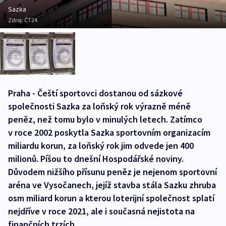
Sazka
Zdroj:
ČT24
Praha - Čeští sportovci dostanou od sázkové
společnosti Sazka za loňský rok výrazně méně
peněz, než tomu bylo v minulých letech. Zatímco
v roce 2002 poskytla Sazka sportovním organizacím
miliardu korun, za loňský rok jim odvede jen 400
milionů. Píšou to dnešní Hospodářské noviny.
Důvodem nižšího přísunu peněz je nejenom sportovní
aréna ve Vysočanech, jejíž stavba stála Sazku zhruba
osm miliard korun a kterou loterijní společnost splatí
nejdříve v roce 2021, ale i současná nejistota na
finančních trzích.