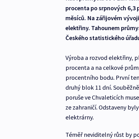
procenta po srpnových 6,3 p
měsíců. Na zářijovém vývoji
elektřiny. Tahounem průmys
Českého statistického úřadu
Výroba a rozvod elektřiny, p
procenta a na celkové průmy
procentního bodu. První tem
druhý blok 11 dní. Souběžně 
poruše ve Chvaleticích muse
ze zahraničí. Odstaveny byly
elektrárny.
Téměř neviditelný růst by p