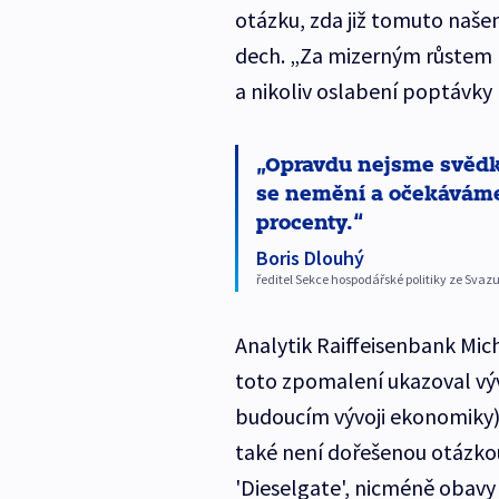
otázku, zda již tomuto naše
dech. „Za mizerným růstem pr
a nikoliv oslabení poptávky
Opravdu nejsme svědk
se nemění a očekáváme 
procenty.
Boris Dlouhý
ředitel Sekce hospodářské politiky ze Sva
Analytik Raiffeisenbank Mic
toto zpomalení ukazoval výv
budoucím vývoji ekonomiky)
také není dořešenou otázkou
'Dieselgate', nicméně obav