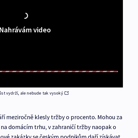
Nahrávám video
ůst vydrží, ale nebude tak vysoký
í meziročně klesly tržby o procento. Mohou za
y na domácím trhu, v zahraničí tržby naopak o
nové zakázky se českým podnikům daří získávat