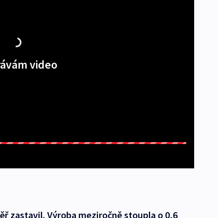
ávám video
ěř zastavil. Výroba meziročně stoupla o 0,6