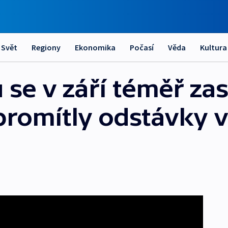
Svět
Regiony
Ekonomika
Počasí
Věda
Kultura
se v září téměř zast
promítly odstávky 