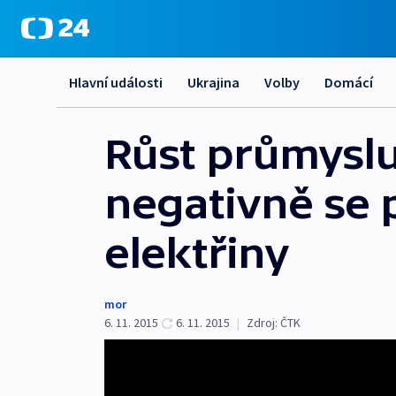
Hlavní události
Ukrajina
Volby
Domácí
Růst průmyslu 
negativně se 
elektřiny
mor
6. 11. 2015
6. 11. 2015
|
Zdroj:
ČTK