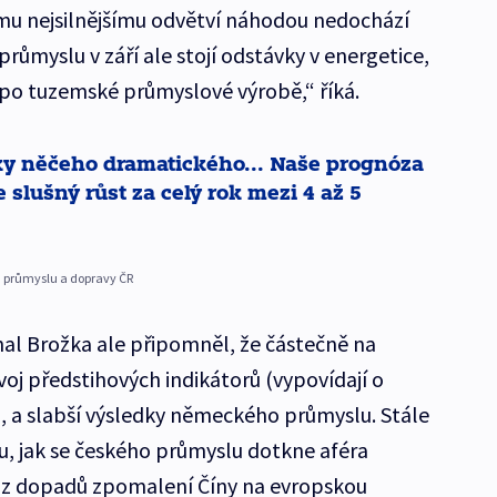
mu nejsilnějšímu odvětví náhodou nedochází
ůmyslu v září ale stojí odstávky v energetice,
 po tuzemské průmyslové výrobě,“ říká.
y něčeho dramatického... Naše prognóza
slušný růst za celý rok mezi 4 až 5
zu průmyslu a dopravy ČR
hal Brožka ale připomněl, že částečně na
oj předstihových indikátorů (vypovídají o
, a slabší výsledky německého průmyslu. Stále
, jak se českého průmyslu dotkne aféra
y z dopadů zpomalení Číny na evropskou