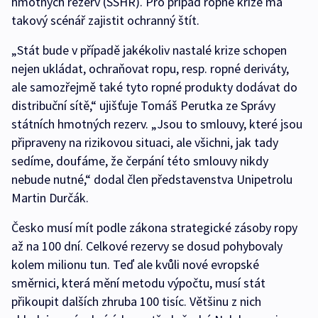
hmotných rezerv (SSHR). Pro případ ropné krize má
takový scénář zajistit ochranný štít.
„Stát bude v případě jakékoliv nastalé krize schopen
nejen ukládat, ochraňovat ropu, resp. ropné deriváty,
ale samozřejmě také tyto ropné produkty dodávat do
distribuční sítě,“ ujišťuje Tomáš Perutka ze Správy
státních hmotných rezerv. „Jsou to smlouvy, které jsou
připraveny na rizikovou situaci, ale všichni, jak tady
sedíme, doufáme, že čerpání této smlouvy nikdy
nebude nutné,“ dodal člen představenstva Unipetrolu
Martin Durčák.
Česko musí mít podle zákona strategické zásoby ropy
až na 100 dní. Celkové rezervy se dosud pohybovaly
kolem milionu tun. Teď ale kvůli nové evropské
směrnici, která mění metodu výpočtu, musí stát
přikoupit dalších zhruba 100 tisíc. Většinu z nich