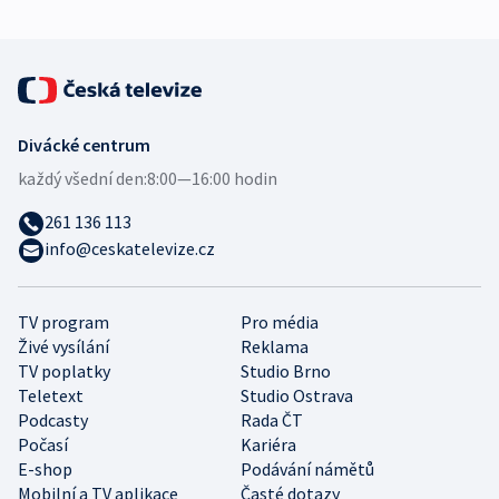
Divácké centrum
každý všední den:
8:00—16:00 hodin
261 136 113
info@ceskatelevize.cz
TV program
Pro média
Živé vysílání
Reklama
TV poplatky
Studio Brno
Teletext
Studio Ostrava
Podcasty
Rada ČT
Počasí
Kariéra
E-shop
Podávání námětů
Mobilní a TV aplikace
Časté dotazy