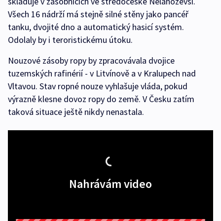
skladuje v zásobnících ve středočeské Nelahozevsi.
Všech 16 nádrží má stejně silné stěny jako pancéř
tanku, dvojité dno a automatický hasicí systém.
Odolaly by i teroristickému útoku.
Nouzové zásoby ropy by zpracovávala dvojice
tuzemských rafinérií - v Litvínově a v Kralupech nad
Vltavou. Stav ropné nouze vyhlašuje vláda, pokud
výrazně klesne dovoz ropy do země. V Česku zatím
taková situace ještě nikdy nenastala.
Nahrávám video