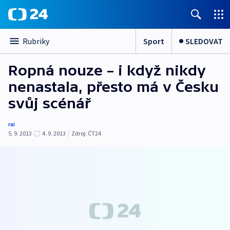
Sport
SLEDOVAT
Rubriky
Ropná nouze – i když nikdy
nenastala, přesto má v Česku
svůj scénář
rai
5. 9. 2013
4. 9. 2013
|
Zdroj:
ČT24