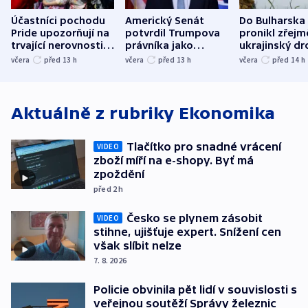
Účastníci pochodu
Americký Senát
Do Bulharska
Pride upozorňují na
potvrdil Trumpova
pronikl zřejm
trvající nerovnosti i
právníka jako
ukrajinský dr
společenskou
ministra
explodoval k
včera
před 13
h
včera
před 13
h
včera
před 14
h
atmosféru
spravedlnosti
od plynovod
Aktuálně z rubriky
Ekonomika
Tlačítko pro snadné vrácení
VIDEO
zboží míří na e-shopy. Byť má
zpoždění
před 2
h
Česko se plynem zásobit
VIDEO
stihne, ujišťuje expert. Snížení cen
však slíbit nelze
7. 8. 2026
Policie obvinila pět lidí v souvislosti s
veřejnou soutěží Správy železnic