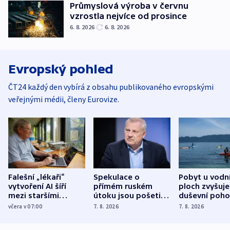
Průmyslová výroba v červnu
vzrostla nejvíce od prosince
6. 8. 2026
6. 8. 2026
Evropský pohled
ČT24 každý den vybírá z obsahu publikovaného evropskými
veřejnými médii, členy Eurovize.
Falešní „lékaři“
Spekulace o
Pobyt u vodn
vytvoření AI šíří
přímém ruském
ploch zvyšuje
mezi staršími
útoku jsou pošetilé,
duševní poho
Poláky nebezpečné
míní estonský
ukázala
včera v 07:00
7. 8. 2026
7. 8. 2026
zdravotní rady
bezpečnostní
mezinárodní 
expert