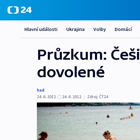
Hlavní události
Ukrajina
Volby
Domácí
Průzkum: Češi
dovolené
had
24. 6. 2012
24. 6. 2012
|
Zdroj:
ČT24