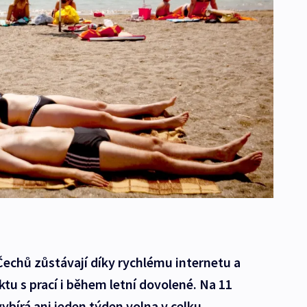
Čechů zůstávají díky rychlému internetu a
u s prací i během letní dovolené. Na 11
bírá ani jeden týden volna v celku.