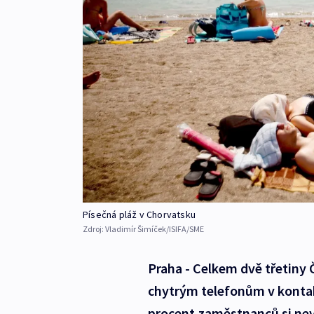
Písečná pláž v Chorvatsku
Zdroj:
Vladimír Šimíček/ISIFA/SME
Praha - Celkem dvě třetiny 
chytrým telefonům v kontakt
procent zaměstnanců si nevy