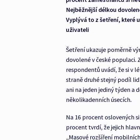
Nejběžnější délkou dovolené 
Vyplývá to z šetření, které 
uživateli
Šetření ukazuje poměrně výr
dovolené v české populaci. 
respondentů uvádí, že si v lét
straně druhé stejný podíl li
ani na jeden jediný týden a 
několikadenních úsecích.
Na 16 procent oslovených si
procent tvrdí, že jejich hla
„Masové rozšíření mobilních