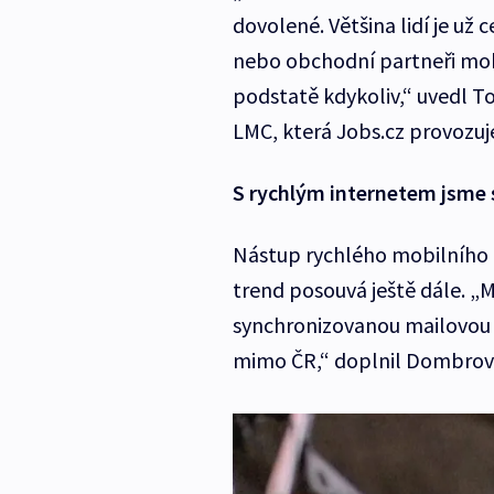
dovolené. Většina lidí je už
nebo obchodní partneři moh
podstatě kdykoliv,“ uvedl 
LMC, která Jobs.cz provozuj
S rychlým internetem jsme s
Nástup rychlého mobilního 
trend posouvá ještě dále. „Mn
synchronizovanou mailovou 
mimo ČR,“ doplnil Dombrov