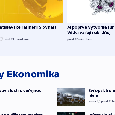
atislavské rafinerii Slovnaft
AI poprvé vytvořila funk
Vědci varují i uklidňují
před 23
minutami
před 27
minutami
ky
Ekonomika
souvislosti s veřejnou
Evropská un
plynu
včera
před 23
h