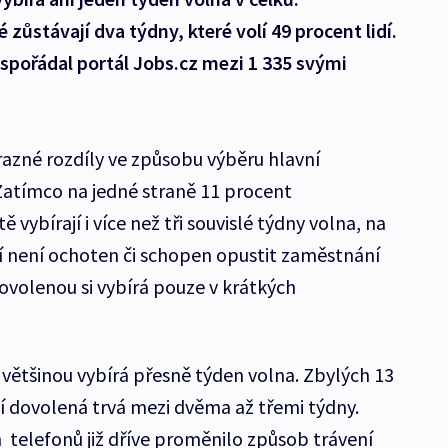
zůstávají dva týdny, které volí 49 procent lidí.
uspořádal portál Jobs.cz mezi 1 335 svými
azné rozdíly ve způsobu výběru hlavní
Zatímco na jedné straně 11 procent
ě vybírají i více než tři souvislé týdny volna, na
dí není ochoten či schopen opustit zaměstnání
dovolenou si vybírá pouze v krátkých
 většinou vybírá přesně týden volna. Zbylých 13
vní dovolená trvá mezi dvěma až třemi týdny.
 telefonů již dříve proměnilo způsob trávení