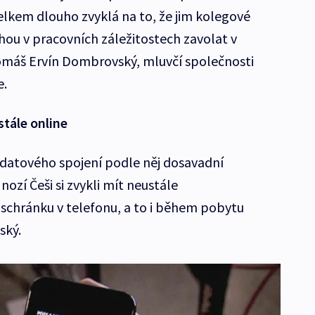
 celkem dlouho zvyklá na to, že jim kolegové
ou v pracovních záležitostech zavolat v
Tomáš Ervín Dombrovský, mluvčí společnosti
e.
tále online
datového spojení podle něj dosavadní
ozí Češi si zvykli mít neustále
schránku v telefonu, a to i během pobytu
ský.