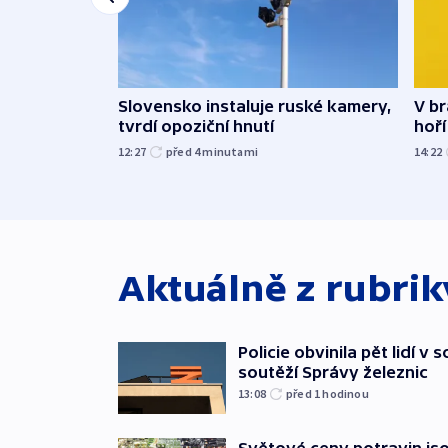
Slovensko instaluje ruské kamery,
V br
tvrdí opoziční hnutí
hoří
12:27
před 4
minutami
14:22
Aktuálně z rubri
Policie obvinila pět lidí v 
soutěží Správy železnic
13:08
před 1
hodinou