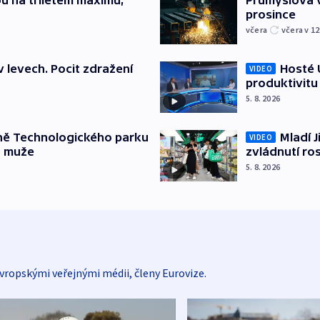
u na tříletém maximu,
Průmyslová v
prosince
včera
včera v 12
v levech. Pocit zdražení
Hosté U
VIDEO
produktivitu
5. 8. 2026
ně Technologického parku
Mladí J
VIDEO
a muže
zvládnutí ro
5. 8. 2026
vropskými veřejnými médii, členy Eurovize.