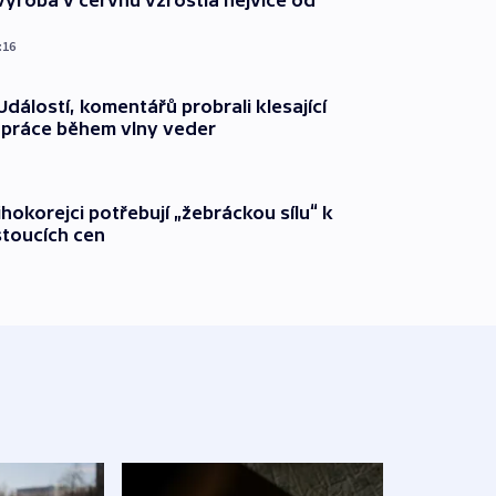
ýroba v červnu vzrostla nejvíce od
:16
dálostí, komentářů probrali klesající
 práce během vlny veder
ihokorejci potřebují „žebráckou sílu“ k
stoucích cen