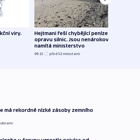
ční viry.
Hejtmani řeší chybějící peníze na
Virtu
opravu silnic. Jsou nenárokové,
Lékař
namítá ministerstvo
česk
09:15
před 52
minutami
před 1
ie má rekordně nízké zásoby zemního
odinami