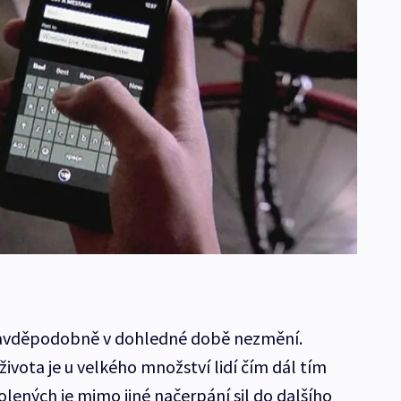
pravděpodobně v dohledné době nezmění.
ivota je u velkého množství lidí čím dál tím
lených je mimo jiné načerpání sil do dalšího