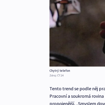
Chytrý telefon
Zdroj:
ČT24
Tento trend se podle něj 
Pracovní a soukromá rovina ž
propojenější. „Smyslem dovo