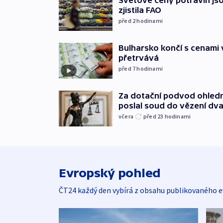
Světové ceny potravin jso
zjistila FAO
před 2
hodinami
Bulharsko končí s cenami 
přetrvává
před 7
hodinami
Za dotační podvod ohled
poslal soud do vězení dv
včera
před 23
hodinami
Evropský pohled
ČT24 každý den vybírá z obsahu publikovaného e