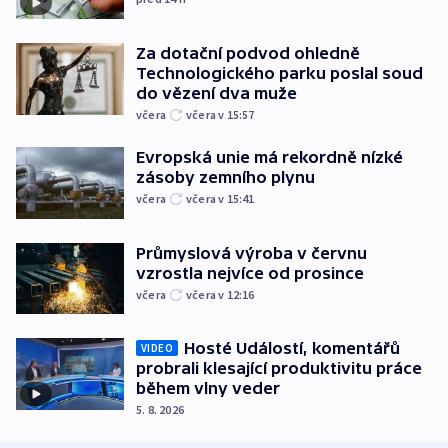
Za dotační podvod ohledně
Technologického parku poslal soud
do vězení dva muže
včera
včera v 15:57
Evropská unie má rekordně nízké
zásoby zemního plynu
včera
včera v 15:41
Průmyslová výroba v červnu
vzrostla nejvíce od prosince
včera
včera v 12:16
Hosté Událostí, komentářů
VIDEO
probrali klesající produktivitu práce
během vlny veder
5. 8. 2026