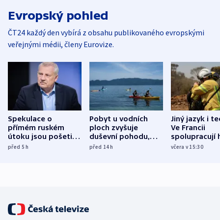
Evropský pohled
ČT24 každý den vybírá z obsahu publikovaného evropskými
veřejnými médii, členy Eurovize.
Spekulace o
Pobyt u vodních
Jiný jazyk i t
přímém ruském
ploch zvyšuje
Ve Francii
útoku jsou pošetilé,
duševní pohodu,
spolupracují h
míní estonský
ukázala
různých zemí
před 5
h
před 14
h
včera v 15:30
bezpečnostní
mezinárodní studie
expert