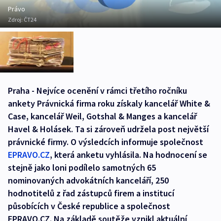
Právo
Zdroj:
ČT24
Praha - Nejvíce ocenění v rámci třetího ročníku
ankety Právnická firma roku získaly kancelář White &
Case, kancelář Weil, Gotshal & Manges a kancelář
Havel & Holásek. Ta si zároveň udržela post největší
právnické firmy. O výsledcích informuje společnost
EPRAVO.CZ
, která anketu vyhlásila. Na hodnocení se
stejně jako loni podílelo samotných 65
nominovaných advokátních kanceláří, 250
hodnotitelů z řad zástupců firem a institucí
působících v České republice a společnost
EPRAVO.CZ. Na základě soutěže vznikl aktuální