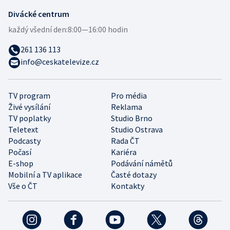
Divácké centrum
každý všední den:
8:00—16:00 hodin
261 136 113
info@ceskatelevize.cz
TV program
Pro média
Živé vysílání
Reklama
TV poplatky
Studio Brno
Teletext
Studio Ostrava
Podcasty
Rada ČT
Počasí
Kariéra
E-shop
Podávání námětů
Mobilní a TV aplikace
Časté dotazy
Vše o ČT
Kontakty