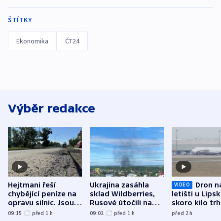
ŠTÍTKY
Ekonomika
ČT24
Výběr redakce
Hejtmani řeší
Ukrajina zasáhla
Dron n
VIDEO
chybějící peníze na
sklad Wildberries,
letišti u Lips
opravu silnic. Jsou
Rusové útočili na
skoro kilo trh
nenárokové, namítá
trh, hasiče či
indicie ukazuj
09:15
před 1
h
09:02
před 1
h
před 2
h
ministerstvo
stadion
Rusko