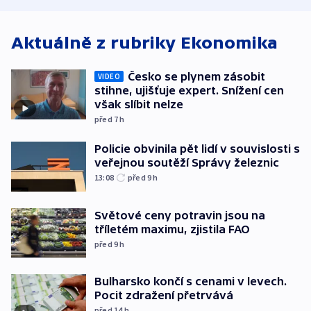
Aktuálně z rubriky
Ekonomika
Česko se plynem zásobit
VIDEO
stihne, ujišťuje expert. Snížení cen
však slíbit nelze
před 7
h
Policie obvinila pět lidí v souvislosti s
veřejnou soutěží Správy železnic
13:08
před 9
h
Světové ceny potravin jsou na
tříletém maximu, zjistila FAO
před 9
h
Bulharsko končí s cenami v levech.
Pocit zdražení přetrvává
před 14
h