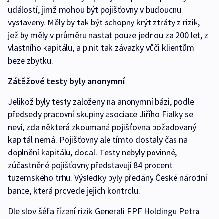
událostí, jimž mohou být pojišťovny v budoucnu
vystaveny. Měly by tak být schopny krýt ztráty z rizik,
jež by měly v průměru nastat pouze jednou za 200 let, z
vlastního kapitálu, a plnit tak závazky vůči klientům
beze zbytku.
Zátěžové testy byly anonymní
Jelikož byly testy založeny na anonymní bázi, podle
předsedy pracovní skupiny asociace Jiřího Fialky se
neví, zda některá zkoumaná pojišťovna požadovaný
kapitál nemá. Pojišťovny ale tímto dostaly čas na
doplnění kapitálu, dodal. Testy nebyly povinné,
zúčastněné pojišťovny představují 84 procent
tuzemského trhu. Výsledky byly předány České národní
bance, která provede jejich kontrolu.
Dle slov šéfa řízení rizik Generali PPF Holdingu Petra