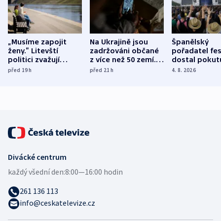
„Musíme zapojit
Na Ukrajině jsou
Španělský
ženy.“ Litevští
zadržováni občané
pořadatel fes
politici zvažují
z více než 50 zemí.
dostal pokut
dohodu o
Bojovali na straně
nekalé prakti
před 19
h
před 21
h
4. 8. 2026
demografii
Ruska
Divácké centrum
každý všední den:
8:00—16:00 hodin
261 136 113
info@ceskatelevize.cz