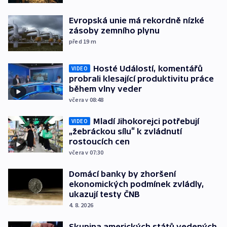
Evropská unie má rekordně nízké
zásoby zemního plynu
před 19
m
Hosté Událostí, komentářů
VIDEO
probrali klesající produktivitu práce
během vlny veder
včera v 08:48
Mladí Jihokorejci potřebují
VIDEO
„žebráckou sílu“ k zvládnutí
rostoucích cen
včera v 07:30
Domácí banky by zhoršení
ekonomických podmínek zvládly,
ukazují testy ČNB
4. 8. 2026
Skupina amerických států vedených