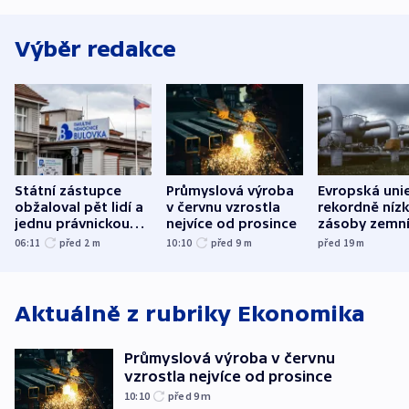
Výběr redakce
Státní zástupce
Průmyslová výroba
Evropská uni
obžaloval pět lidí a
v červnu vzrostla
rekordně níz
jednu právnickou
nejvíce od prosince
zásoby zemn
osobu v kauze
plynu
06:11
před 2
m
10:10
před 9
m
před 19
m
Bulovky
Aktuálně z rubriky
Ekonomika
Průmyslová výroba v červnu
vzrostla nejvíce od prosince
10:10
před 9
m