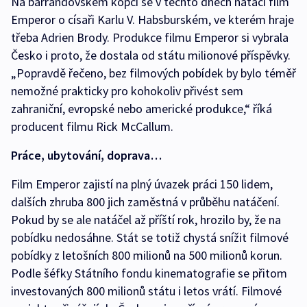
Na barrandovském kopci se v těchto dnech natáčí film
Emperor o císaři Karlu V. Habsburském, ve kterém hraje
třeba Adrien Brody. Produkce filmu Emperor si vybrala
Česko i proto, že dostala od státu milionové příspěvky.
„Popravdě řečeno, bez filmových pobídek by bylo téměř
nemožné prakticky pro kohokoliv přivést sem
zahraniční, evropské nebo americké produkce,“ říká
producent filmu Rick McCallum.
Práce, ubytování, doprava…
Film Emperor zajistí na plný úvazek práci 150 lidem,
dalších zhruba 800 jich zaměstná v průběhu natáčení.
Pokud by se ale natáčel až příští rok, hrozilo by, že na
pobídku nedosáhne. Stát se totiž chystá snížit filmové
pobídky z letošních 800 milionů na 500 milionů korun.
Podle šéfky Státního fondu kinematografie se přitom
investovaných 800 milionů státu i letos vrátí. Filmové