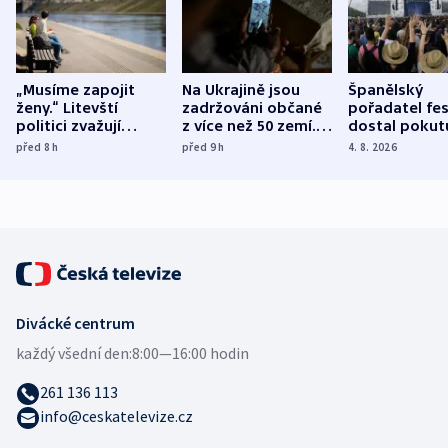
„Musíme zapojit
Na Ukrajině jsou
Španělský
ženy.“ Litevští
zadržováni občané
pořadatel fes
politici zvažují
z více než 50 zemí.
dostal pokut
dohodu o
Bojovali na straně
nekalé prakti
před 8
h
před 9
h
4. 8. 2026
demografii
Ruska
Divácké centrum
každý všední den:
8:00—16:00 hodin
261 136 113
info@ceskatelevize.cz