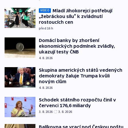
Mladí Jihokorejci potřebují
VIDEO
„žebráckou sílu“ k zvládnutí
rostoucích cen
před 16
h
Domácí banky by zhoršení
ekonomických podmínek zvládly,
ukazují testy ČNB
4. 8. 2026
Skupina amerických států vedených
demokraty žaluje Trumpa kvůli
novým clům
4. 8. 2026
Schodek státního rozpočtu činil v
červenci 176,6 miliardy
3. 8. 2026
3. 8. 2026
Balíkovna se vrací pod Českou poštu