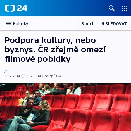
Sport
SLEDOVAT
Rubriky
Podpora kultury, nebo
byznys. ČR zřejmě omezí
filmové pobídky
jh
6. 12. 2014
6. 12. 2014
|
Zdroj:
ČT24