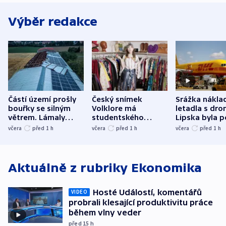
Výběr redakce
Částí území prošly
Český snímek
Srážka nákla
bouřky se silným
Volklore má
letadla s dr
větrem. Lámaly
studentského
Lipska byla p
stromy a poničily
Oscara, zabojuje o
německého mi
včera
před 1
h
včera
před 1
h
včera
před 1
h
střechu
cenu za krátký film
hybridní útok
Aktuálně z rubriky
Ekonomika
Hosté Událostí, komentářů
VIDEO
probrali klesající produktivitu práce
během vlny veder
před 15
h