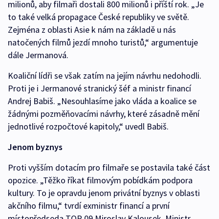
milionů, aby filmaři dostali 800 milionů i příští rok. „Je
to také velká propagace České republiky ve světě.
Zejména z oblasti Asie k nám na základě u nás
natočených filmů jezdí mnoho turistů,“ argumentuje
dále Jermanová.
Koaliční lídři se však zatím na jejím návrhu nedohodli.
Proti je i Jermanové stranický šéf a ministr financí
Andrej Babiš. „Nesouhlasíme jako vláda a koalice se
žádnými pozměňovacími návrhy, které zásadně mění
jednotlivé rozpočtové kapitoly,“ uvedl Babiš.
Jenom byznys
Proti vyšším dotacím pro filmaře se postavila také část
opozice. „Těžko říkat filmovým pobídkám podpora
kultury. To je opravdu jenom privátní byznys v oblasti
akčního filmu,“ tvrdí exministr financí a první
místopředseda TOP 09 Miroslav Kalousek. Ministr