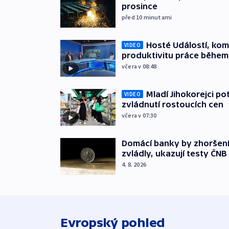
prosince
před 10
minutami
Hosté Událostí, kome
VIDEO
produktivitu práce během
včera v 08:48
Mladí Jihokorejci po
VIDEO
zvládnutí rostoucích cen
včera v 07:30
Domácí banky by zhoršen
zvládly, ukazují testy ČNB
4. 8. 2026
Evropský pohled