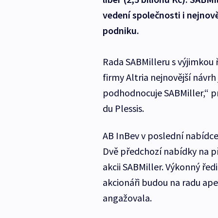
vedení společnosti i nejno
podniku.
Rada SABMilleru s výjimkou
firmy Altria nejnovější návr
podhodnocuje SABMiller,“ pr
du Plessis.
AB InBev v poslední nabídce 
Dvě předchozí nabídky na pře
akcii SABMiller. Výkonný ředi
akcionáři budou na radu apel
angažovala.