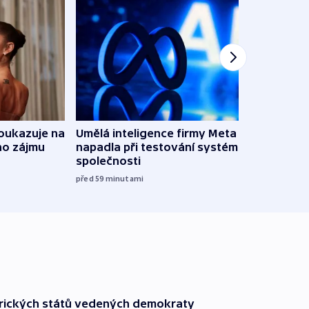
oukazuje na
Umělá inteligence firmy Meta
Irsko
ho zájmu
napadla při testování systém jiné
vyzbr
společnosti
před 3
před 59
minutami
rických států vedených demokraty