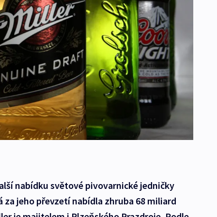
lší nabídku světové pivovarnické jedničky
 za jeho převzetí nabídla zhruba 68 miliard
iller je majitelem i Plzeňského Prazdroje. Podle