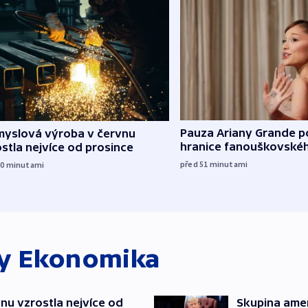
Pauza Ariany Grande p
myslová výroba v červnu
hranice fanouškovské
stla nejvíce od prosince
před 51
minutami
10
minutami
ky
Ekonomika
nu vzrostla nejvíce od
Skupina ame