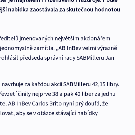
vější nabídka zaostávala za skutečnou hodnotou
 ředitelů jmenovaných největším akcionářem
h jednomyslně zamítla. „AB InBev velmi výrazně
ohlásil předseda správní rady SABMilleru Jan
navrhuje za každou akcii SABMilleru 42,15 libry.
vzetí činily nejprve 38 a pak 40 liber za jednu
tel AB InBev Carlos Brito nyní prý doufá, že
ovat, aby se v otázce stávající nabídky