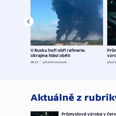
V Rusku hoří obří rafinerie.
Prů
Ukrajina hlásí oběti
vzro
08:52
před 6
minutami
před 
Aktuálně z rubri
Průmyslová výroba v červ