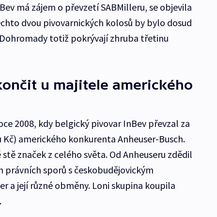
Bev má zájem o převzetí SABMilleru, se objevila
těchto dvou pivovarnických kolosů by bylo dosud
. Dohromady totiž pokrývají zhruba třetinu
ončit u majitele amerického
oce 2008, kdy belgický pivovar InBev převzal za
onu Kč) amerického konkurenta Anheuser-Busch.
 stě značek z celého světa. Od Anheuseru zdědil
 právních sporů s českobudějovickým
 a její různé obměny. Loni skupina koupila
.