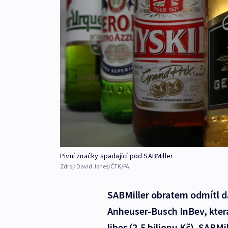
Pivní značky spadající pod SABMiller
Zdroj:
David Jones/ČTK/PA
SABMiller obratem odmítl da
Anheuser-Busch InBev, která
liber (2,5 bilionu Kč). SABM