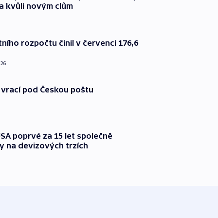
a kvůli novým clům
ního rozpočtu činil v červenci 176,6
026
 vrací pod Českou poštu
SA poprvé za 15 let společně
y na devizových trzích