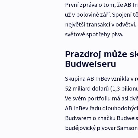
První zpráva o tom, že AB In
už v polovině září. Spojení 
největší transakcí v odvětví
světové spotřeby piva.
Prazdroj může sk
Budweiseru
Skupina AB InBev vznikla v r
52 miliard dolarů (1,3 bili
Ve svém portfoliu má asi dvě
AB InBev řadu dlouhodobých
Budvarem o značku Budweiser
budějovický pivovar Samson