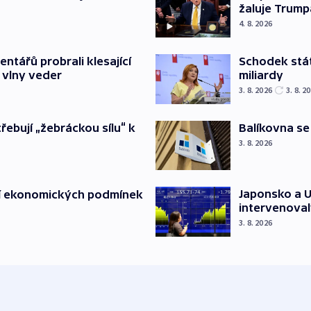
žaluje Trump
4. 8. 2026
Schodek stát
ntářů probrali klesající
miliardy
 vlny veder
3. 8. 2026
3. 8. 2
Balíkovna se
třebují „žebráckou sílu“ k
3. 8. 2026
Japonsko a U
í ekonomických podmínek
intervenoval
3. 8. 2026