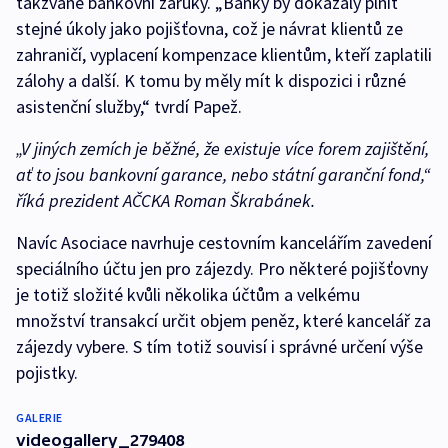
takzvané bankovní záruky. „Banky by dokázaly plnit
stejné úkoly jako pojišťovna, což je návrat klientů ze
zahraničí, vyplacení kompenzace klientům, kteří zaplatili
zálohy a další. K tomu by měly mít k dispozici i různé
asistenční služby,“ tvrdí Papež.
„V jiných zemích je běžné, že existuje více forem zajištění,
ať to jsou bankovní garance, nebo státní garanční fond,“
říká prezident AČCKA Roman Škrabánek.
Navíc Asociace navrhuje cestovním kancelářím zavedení
speciálního účtu jen pro zájezdy. Pro některé pojišťovny
je totiž složité kvůli několika účtům a velkému
množství transakcí určit objem peněz, které kancelář za
zájezdy vybere. S tím totiž souvisí i správné určení výše
pojistky.
GALERIE
videogallery_279408