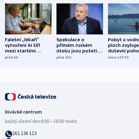
Falešní „lékaři“
Spekulace o
Pobyt u vodn
vytvoření AI šíří
přímém ruském
ploch zvyšuje
mezi staršími
útoku jsou pošetilé,
duševní poho
Poláky nebezpečné
míní estonský
ukázala
před 4
h
před 18
h
včera v 07:30
zdravotní rady
bezpečnostní
mezinárodní 
expert
Divácké centrum
každý všední den:
8:00—16:00 hodin
261 136 113