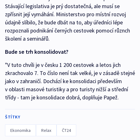
Stávající legislativa je prý dostatečná, ale musí se
zpřísnit její vymáhání. Ministerstvo pro místní rozvoj
údajně slíbilo, že bude dbát na to, aby úředníci lépe
rozpoznali podnikání černých cestovek pomocí různch
školení a seminářů.
Bude se trh konsolidovat?
"V tuto chvíli je v česku 1 200 cestovek a letos jich
zkrachovalo 7. To číslo není tak velké, je v zásadě stejné
jako v zahraničí. Dochází ke konsolidaci především
v oblasti masové turistiky a pro turisty nižší a střední
třídy - tam je konsolidace dobrá, doplňuje Papež.
ŠTÍTKY
Ekonomika
Relax
ČT24