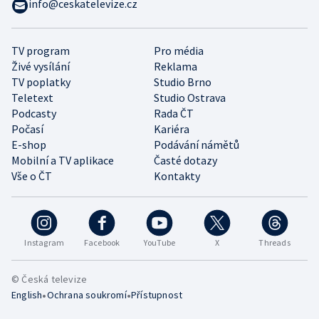
info@ceskatelevize.cz
TV program
Pro média
Živé vysílání
Reklama
TV poplatky
Studio Brno
Teletext
Studio Ostrava
Podcasty
Rada ČT
Počasí
Kariéra
E-shop
Podávání námětů
Mobilní a TV aplikace
Časté dotazy
Vše o ČT
Kontakty
Instagram
Facebook
YouTube
X
Threads
© Česká televize
•
•
English
Ochrana soukromí
Přístupnost