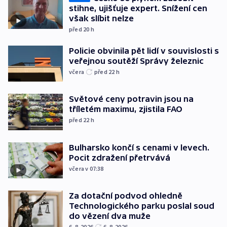
stihne, ujišťuje expert. Snížení cen
však slíbit nelze
před 20
h
Policie obvinila pět lidí v souvislosti s
veřejnou soutěží Správy železnic
včera
před 22
h
Světové ceny potravin jsou na
tříletém maximu, zjistila FAO
před 22
h
Bulharsko končí s cenami v levech.
Pocit zdražení přetrvává
včera v 07:38
Za dotační podvod ohledně
Technologického parku poslal soud
do vězení dva muže
6. 8. 2026
6. 8. 2026