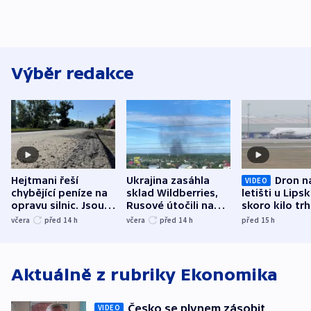
Výběr redakce
Hejtmani řeší
Ukrajina zasáhla
Dron n
VIDEO
chybějící peníze na
sklad Wildberries,
letišti u Lips
opravu silnic. Jsou
Rusové útočili na
skoro kilo trh
nenárokové, namítá
trh, hasiče či
indicie ukazuj
včera
před 14
h
včera
před 14
h
před 15
h
ministerstvo
stadion
Rusko
Aktuálně z rubriky
Ekonomika
Česko se plynem zásobit
VIDEO