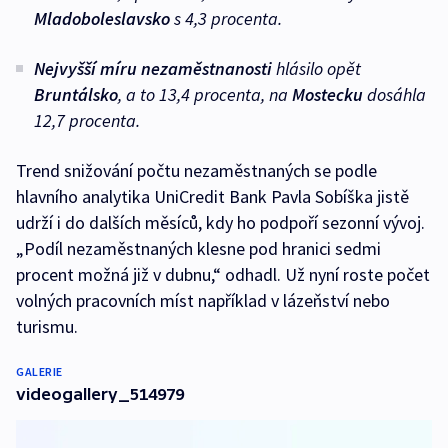
Mladoboleslavsko
s 4,3 procenta.
Nejvyšší míru nezaměstnanost
i
hlásilo opět
Bruntálsko
, a to 13,4 procenta, na
Mostecku
dosáhla
12,7 procenta.
Trend snižování počtu nezaměstnaných se podle
hlavního analytika UniCredit Bank Pavla Sobíška jistě
udrží i do dalších měsíců, kdy ho podpoří sezonní vývoj.
„Podíl nezaměstnaných klesne pod hranici sedmi
procent možná již v dubnu,“ odhadl. Už nyní roste počet
volných pracovních míst například v lázeňství nebo
turismu.
GALERIE
videogallery_514979