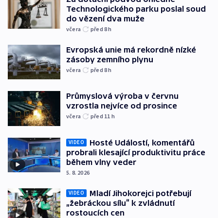
Technologického parku poslal soud
do vězení dva muže
včera
před 8
h
Evropská unie má rekordně nízké
zásoby zemního plynu
včera
před 8
h
Průmyslová výroba v červnu
vzrostla nejvíce od prosince
včera
před 11
h
Hosté Událostí, komentářů
VIDEO
probrali klesající produktivitu práce
během vlny veder
5. 8. 2026
Mladí Jihokorejci potřebují
VIDEO
„žebráckou sílu“ k zvládnutí
rostoucích cen