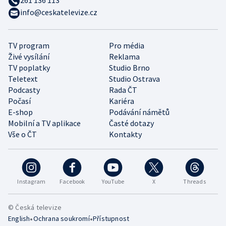
261 136 113
info@ceskatelevize.cz
TV program
Pro média
Živé vysílání
Reklama
TV poplatky
Studio Brno
Teletext
Studio Ostrava
Podcasty
Rada ČT
Počasí
Kariéra
E-shop
Podávání námětů
Mobilní a TV aplikace
Časté dotazy
Vše o ČT
Kontakty
Instagram
Facebook
YouTube
X
Threads
© Česká televize
•
•
English
Ochrana soukromí
Přístupnost