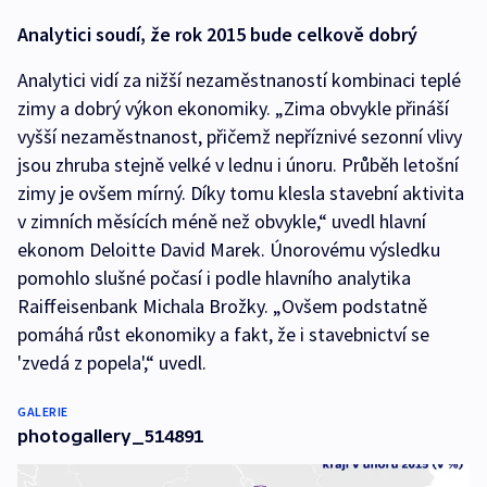
Analytici soudí, že rok 2015 bude celkově dobrý
Analytici vidí za nižší nezaměstnaností kombinaci teplé
zimy a dobrý výkon ekonomiky. „Zima obvykle přináší
vyšší nezaměstnanost, přičemž nepříznivé sezonní vlivy
jsou zhruba stejně velké v lednu i únoru. Průběh letošní
zimy je ovšem mírný. Díky tomu klesla stavební aktivita
v zimních měsících méně než obvykle,“ uvedl hlavní
ekonom Deloitte David Marek. Únorovému výsledku
pomohlo slušné počasí i podle hlavního analytika
Raiffeisenbank Michala Brožky. „Ovšem podstatně
pomáhá růst ekonomiky a fakt, že i stavebnictví se
'zvedá z popela',“ uvedl.
GALERIE
photogallery_514891