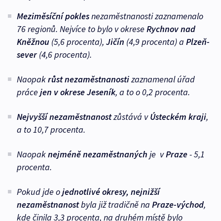
Meziměsíční pokles
nezaměstnanosti zaznamenalo
76 regionů. Nejvíce to bylo v okrese
Rychnov nad
Kněžnou
(5,6 procenta),
Jičín
(4,9 procenta) a
Plzeň-
sever
(4,6 procenta).
Naopak
růst nezaměstnanosti
zaznamenal úřad
práce
jen v okrese Jeseník
, a to o 0,2 procenta.
Nejvyšší nezaměstnanost
zůstává v
Ústeckém kraji
,
a to 10,7 procenta.
Naopak
nejméně nezaměstnaných
je v
Praze
- 5,1
procenta.
Pokud jde o
jednotlivé okresy, nejnižší
nezaměstnanost
byla již tradičně na
Praze-východ
,
kde činila 3,3 procenta, na druhém místě bylo