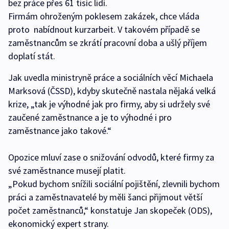
bez práce přes 61 tisíc lidí.
Firmám ohroženým poklesem zakázek, chce vláda
proto nabídnout kurzarbeit. V takovém případě se
zaměstnancům se zkrátí pracovní doba a ušlý příjem
doplatí stát.
Jak uvedla ministryně práce a sociálních věcí Michaela
Marksová (ČSSD), kdyby skutečně nastala nějaká velká
krize, „tak je výhodné jak pro firmy, aby si udržely své
zaučené zaměstnance a je to výhodné i pro
zaměstnance jako takové.“
Opozice mluví zase o snižování odvodů, které firmy za
své zaměstnance musejí platit.
„Pokud bychom snížili sociální pojištění, zlevnili bychom
práci a zaměstnavatelé by měli šanci přijmout větší
počet zaměstnanců,“ konstatuje Jan skopeček (ODS),
ekonomický expert strany.