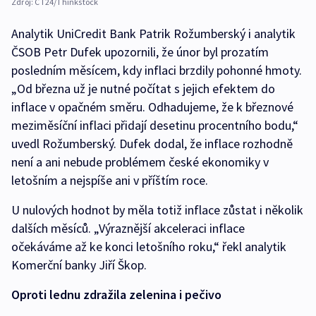
Zdroj:
ČT24/Thinkstock
Analytik UniCredit Bank Patrik Rožumberský i analytik
ČSOB Petr Dufek upozornili, že únor byl prozatím
posledním měsícem, kdy inflaci brzdily pohonné hmoty.
„Od března už je nutné počítat s jejich efektem do
inflace v opačném směru. Odhadujeme, že k březnové
meziměsíční inflaci přidají desetinu procentního bodu,“
uvedl Rožumberský. Dufek dodal, že inflace rozhodně
není a ani nebude problémem české ekonomiky v
letošním a nejspíše ani v příštím roce.
U nulových hodnot by měla totiž inflace zůstat i několik
dalších měsíců. „Výraznější akceleraci inflace
očekáváme až ke konci letošního roku,“ řekl analytik
Komerční banky Jiří Škop.
Oproti lednu zdražila zelenina i pečivo