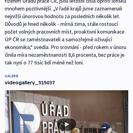
řízením Úřadu práce ČR, jsou letošní čísla oproti loňsku
mnohem pozitivnější. „V řadě krajů jsme zaznamenali
nejnižší únorovou hodnotu za posledních několik let.
Důvodů je hned několik - mírná zima, stále rostoucí
počet volných pracovních míst, proaktivní komunikace
ÚP ČR se zaměstnavateli a samozřejmě oživující
ekonomika,“ uvedla. Pro srovnání - před rokem v únoru
činila míra nezaměstnanosti 8,6 procenta, bez práce je
tak nyní o 77 tisíc lidí méně než loni.
GALERIE
videogallery_515037