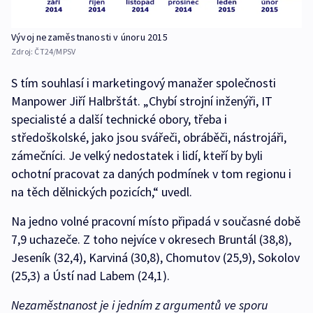
Vývoj nezaměstnanosti v únoru 2015
Zdroj:
ČT24/MPSV
S tím souhlasí i marketingový manažer společnosti
Manpower Jiří Halbrštát. „Chybí strojní inženýři, IT
specialisté a další technické obory, třeba i
středoškolské, jako jsou svářeči, obráběči, nástrojáři,
zámečníci. Je velký nedostatek i lidí, kteří by byli
ochotní pracovat za daných podmínek v tom regionu i
na těch dělnických pozicích,“ uvedl.
Na jedno volné pracovní místo připadá v současné době
7,9 uchazeče. Z toho nejvíce v okresech Bruntál (38,8),
Jeseník (32,4), Karviná (30,8), Chomutov (25,9), Sokolov
(25,3) a Ústí nad Labem (24,1).
Nezaměstnanost je i jedním z argumentů ve sporu