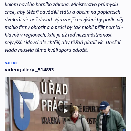
kolem nového horního zákona. Ministerstvo průmyslu
chce, aby těžaři odváděli státu a obcím na poplatcích
dvakrát víc než dosud. Výraznější navýšení by podle něj
mohlo firmy ohrozit a o práci by tak mohli přijít horníci -
hlavně v regionech, kde je už teď nezaměstnanost
nejvyšší. Lidovci ale chtějí, aby těžaři platili víc. Dnešní
vláda musela téma kvůli sporu odložit.
GALERIE
videogallery_514853