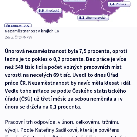
Nezaměstnanost v krajích ČR
Zdroj:
ČT24/MPSV
Únorová nezaměstnanost byla 7,5 procenta, oproti
lednu je to pokles o 0,2 procenta. Bez práce je více
než 548 tisíc lidí a počet volných pracovních míst
vzrostl na necelých 69 tisíc. Uvedl to dnes Úřad
práce ČR. Nezaměstnanost by navíc měla klesat i dál.
Vedle toho inflace se podle Českého statistického
úřadu (ČSÚ) už třetí měsíc za sebou neměnila a i v
únoru se držela na 0,1 procenta.
Pracovní trh odpovídal v únoru celkovému tržnímu
vývoji. Podle Kateřiny Sadílkové, která je pověřena