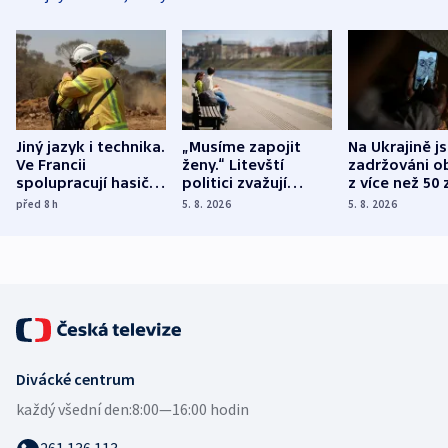
Jiný jazyk i technika.
„Musíme zapojit
Na Ukrajině j
Ve Francii
ženy.“ Litevští
zadržováni o
spolupracují hasiči z
politici zvažují
z více než 50 
různých zemí
dohodu o
Bojovali na s
před 8
h
5. 8. 2026
5. 8. 2026
demografii
Ruska
Divácké centrum
každý všední den:
8:00—16:00 hodin