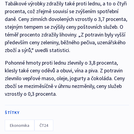
Tabákové výrobky zdražily také proti lednu, a to o čtyři
procenta, což zřejmě souvisí se zvýšením spotřební
daně. Ceny zimních dovolených vzrostly o 3,7 procenta,
stejným tempem se zvýšily ceny poštovních služeb. O
téměř procento zdražily lihoviny. „Z potravin byly vyšší
především ceny zeleniny, běžného pečiva, uzenářského
zboží a sýrů,“ uvedli statistici.
Pohonné hmoty proti lednu zlevnily o 3,8 procenta,
klesly také ceny oděvů a obuvi, vína a piva. Z potravin
zlevnilo vepřové maso, oleje, jogurty a čokoláda. Ceny
zboží se meziměsíčně v úhrnu nezměnily, ceny služeb
vzrostly o 0,3 procenta.
ŠTÍTKY
Ekonomika
ČT24