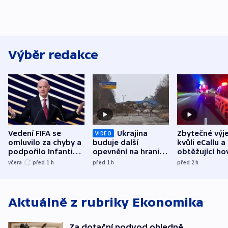
Výběr redakce
Vedení FIFA se
Ukrajina
Zbytečné výj
VIDEO
omluvilo za chyby a
buduje další
kvůli eCallu a
podpořilo Infantina.
opevnění na hranici
obtěžující ho
UEFA trvá na
s Běloruskem
zdržují záchr
včera
před 1
h
před 1
h
před 2
h
bojkotu
Aktuálně z rubriky
Ekonomika
Za dotační podvod ohledně