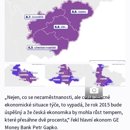
„Nejen, co se nezaměstnanosti, ale co se obecné
+ 10 dalších
ekonomické situace týče, to vypadá, že rok 2015 bude
úspěšný a že česká ekonomika by mohla růst tempem,
které přesáhne dvě procenta,“ řekl hlavní ekonom GE
Money Bank Petr Gapko.